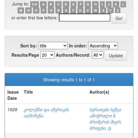
Jump to:
0-9
A
B
C
D
E
F
G
H
I
J
K
L
M
N
O
P
Q
R
S
T
U
V
W
X
Y
Z
or enter first few letters:
Sort by:
In order:
Results/Page
Authors/Record:
Showing results 1 to 1 of 1
Issue
Title
Author(s)
Date
1928
კოლუმბი და ამერიკის
სურათები ხეზეა
აღმოჩენა
ამოჭრილი ნ.
ბრიმერის მიერ
;
ბრიჯესი, ტ.