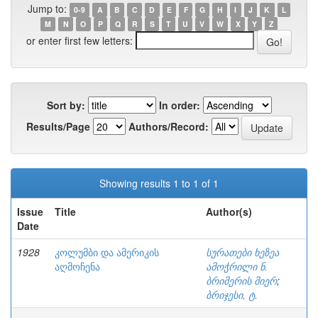
Jump to:
0-9
A
B
C
D
E
F
G
H
I
J
K
L
M
N
O
P
Q
R
S
T
U
V
W
X
Y
Z
or enter first few letters:
Sort by:
In order:
Results/Page
Authors/Record:
Showing results 1 to 1 of 1
Issue
Title
Author(s)
Date
1928
კოლუმბი და ამერიკის
სურათები ხეზეა
აღმოჩენა
ამოჭრილი ნ.
ბრიმერის მიერ
;
ბრიჯესი, ტ.