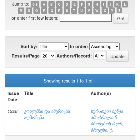
Jump to:
0-9
A
B
C
D
E
F
G
H
I
J
K
L
M
N
O
P
Q
R
S
T
U
V
W
X
Y
Z
or enter first few letters:
Sort by:
In order:
Results/Page
Authors/Record:
Showing results 1 to 1 of 1
Issue
Title
Author(s)
Date
1928
კოლუმბი და ამერიკის
სურათები ხეზეა
აღმოჩენა
ამოჭრილი ნ.
ბრიმერის მიერ
;
ბრიჯესი, ტ.