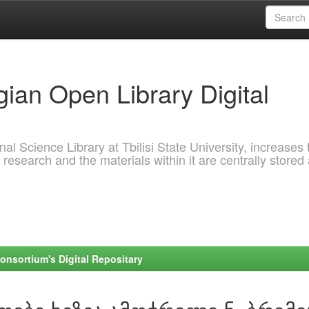
ian Open Library Digital
al Science Library at Tbilisi State University, increases 
 research and the materials within it are centrally stored
onsortium's Digital Repositary