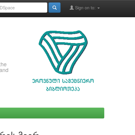
Sign on to:
the
 and