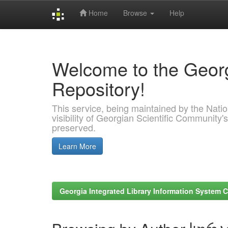
Home
Browse
Help
Skip
navigation
Welcome to the Georg
Repository!
This service, being maintained by the Nation
visibility of Georgian Scientific Community's
preserved.
Learn More
Georgia Integrated Library Information System C