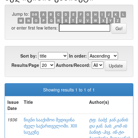
Jump to:
0-9
A
B
C
D
E
F
G
H
I
J
K
L
M
N
O
P
Q
R
S
T
U
V
W
X
Y
Z
or enter first few letters:
Sort by:
In order:
Results/Page
Authors/Record:
Showing results 1 to 1 of 1
Issue
Title
Author(s)
Date
1936
წიგნი სააქიმოი მედიცინა
ტფ. საბჭ. ჯან-განის
ძველ საქართველოში. XIII
და ჯან. სახ. კომ-ის
საუკუნე
სანიტ.-ჰიგ. ინ-ტი-