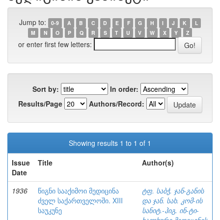
Jump to:
0-9
A
B
C
D
E
F
G
H
I
J
K
L
M
N
O
P
Q
R
S
T
U
V
W
X
Y
Z
or enter first few letters:
Sort by:
In order:
Results/Page
Authors/Record:
Showing results 1 to 1 of 1
Issue
Title
Author(s)
Date
1936
წიგნი სააქიმოი მედიცინა
ტფ. საბჭ. ჯან-განის
ძველ საქართველოში. XIII
და ჯან. სახ. კომ-ის
საუკუნე
სანიტ.-ჰიგ. ინ-ტი-