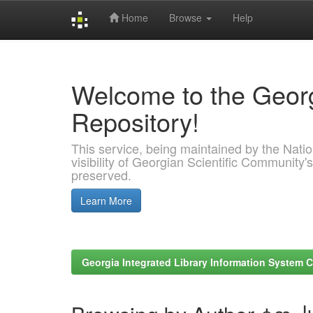
Home
Browse
Help
Skip
navigation
Welcome to the Georg
Repository!
This service, being maintained by the Nation
visibility of Georgian Scientific Community's
preserved.
Learn More
Georgia Integrated Library Information System C