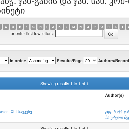
აბჭ. ჯან-განის და ჯან. სახ. კომ-
ბინეტი
C
D
E
F
G
H
I
J
K
L
M
N
O
P
Q
R
S
T
or enter first few letters:
In order:
Results/Page
Authors/Record
Showing results 1 to 1 of 1
Author(s)
ში. XIII საუკუნე
ტფ. საბჭ. ჯა
ხალხური მედ
Showing results 1 to 1 of 1