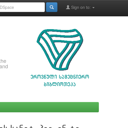
Sign on to:
the
 and