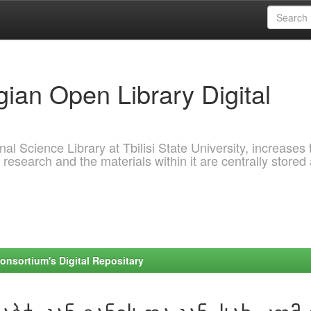
ian Open Library Digital
al Science Library at Tbilisi State University, increases 
 research and the materials within it are centrally stored
onsortium's Digital Repositary