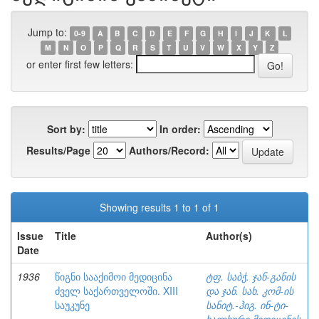
Jump to:
0-9
A
B
C
D
E
F
G
H
I
J
K
L
M
N
O
P
Q
R
S
T
U
V
W
X
Y
Z
or enter first few letters:
Sort by:
In order:
Results/Page
Authors/Record:
Showing results 1 to 1 of 1
Issue
Title
Author(s)
Date
1936
წიგნი სააქიმოი მედიცინა
ტფ. საბჭ. ჯან-განის
ძველ საქართველოში. XIII
და ჯან. სახ. კომ-ის
საუკუნე
სანიტ.-ჰიგ. ინ-ტი-