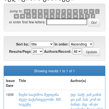
Jump to:
0-9
A
B
C
D
E
F
G
H
I
J
K
L
M
N
O
P
Q
R
S
T
U
V
W
X
Y
Z
or enter first few letters:
Sort by:
In order:
Results/Page
Authors/Record:
Showing results 1 to 1 of 1
Issue
Title
Author(s)
Date
1936
წიგნი სააქიმოი მედიცინა
ტფ. საბჭ. ჯან-განის
ძველ საქართველოში. XIII
და ჯან. სახ. კომ-ის
საუკუნე
სანიტ.-ჰიგ. ინ-ტი-