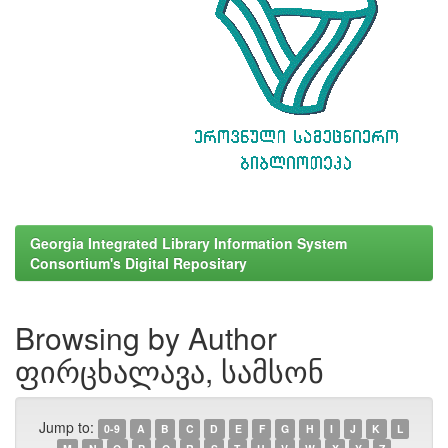
Georgia Integrated Library Information System
Consortium's Digital Repositary
Browsing by Author
ფირცხალავა, სამსონ
Jump to:
0-9
A
B
C
D
E
F
G
H
I
J
K
L