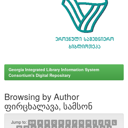
Georgia Integrated Library Information System
Consortium's Digital Repositary
Browsing by Author
ფირცხალავა, სამსონ
Jump to:
0-9
A
B
C
D
E
F
G
H
I
J
K
L