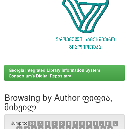
Georgia Integrated Library Information System
Consortium's Digital Repositary
Browsing by Author ფიფია,
მიხეილ
Jump to:
0-9
A
B
C
D
E
F
G
H
I
J
K
L