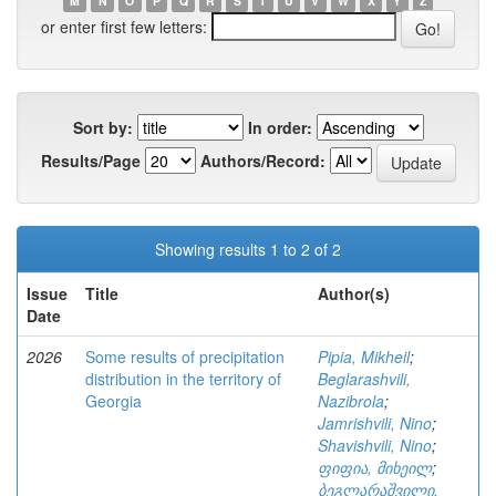
M
N
O
P
Q
R
S
T
U
V
W
X
Y
Z
or enter first few letters:
Sort by:
In order:
Results/Page
Authors/Record:
Showing results 1 to 2 of 2
Issue
Title
Author(s)
Date
2026
Some results of precipitation
Pipia, Mikheil
;
distribution in the territory of
Beglarashvili,
Georgia
Nazibrola
;
Jamrishvili, Nino
;
Shavishvili, Nino
;
ფიფია, მიხეილ
;
ბეგლარაშვილი,