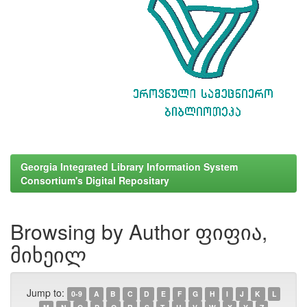
Georgia Integrated Library Information System
Consortium's Digital Repositary
Browsing by Author ფიფია,
მიხეილ
Jump to:
0-9
A
B
C
D
E
F
G
H
I
J
K
L