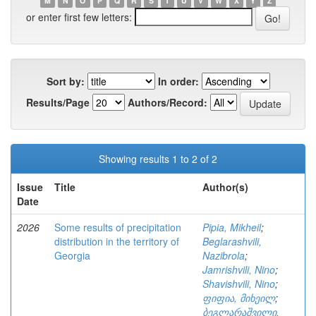
M
N
O
P
Q
R
S
T
U
V
W
X
Y
Z
or enter first few letters:
Sort by:
In order:
Results/Page
Authors/Record:
Showing results 1 to 2 of 2
Issue
Title
Author(s)
Date
2026
Some results of precipitation
Pipia, Mikheil
;
distribution in the territory of
Beglarashvili,
Georgia
Nazibrola
;
Jamrishvili, Nino
;
Shavishvili, Nino
;
ფიფია, მიხეილ
;
ბეგლარაშვილი,