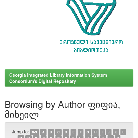
Georgia Integrated Library Information System
Consortium's Digital Repositary
Browsing by Author ფიფია,
მიხეილ
Jump to:
0-9
A
B
C
D
E
F
G
H
I
J
K
L