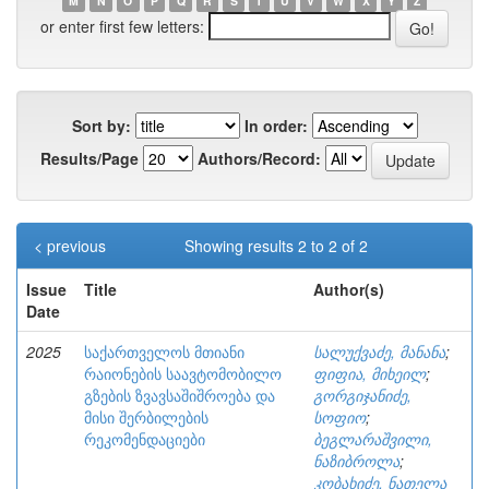
M
N
O
P
Q
R
S
T
U
V
W
X
Y
Z
or enter first few letters:
Sort by:
In order:
Results/Page
Authors/Record:
< previous
Showing results 2 to 2 of 2
Issue
Title
Author(s)
Date
2025
საქართველოს მთიანი
სალუქვაძე, მანანა
;
რაიონების საავტომობილო
ფიფია, მიხეილ
;
გზების ზვავსაშიშროება და
გორგიჯანიძე,
მისი შერბილების
სოფიო
;
რეკომენდაციები
ბეგლარაშვილი,
ნაზიბროლა
;
კობახიძე, ნათელა