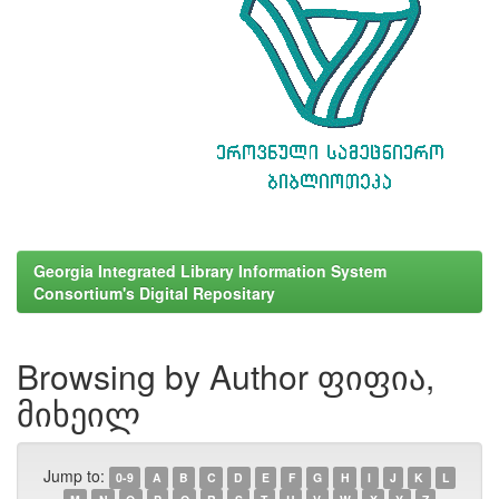
Georgia Integrated Library Information System
Consortium's Digital Repositary
Browsing by Author ფიფია,
მიხეილ
Jump to:
0-9
A
B
C
D
E
F
G
H
I
J
K
L