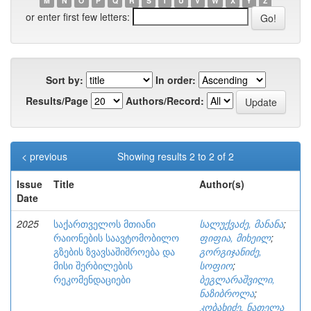
M
N
O
P
Q
R
S
T
U
V
W
X
Y
Z
or enter first few letters:
Sort by:
In order:
Results/Page
Authors/Record:
< previous
Showing results 2 to 2 of 2
Issue
Title
Author(s)
Date
2025
საქართველოს მთიანი
სალუქვაძე, მანანა
;
რაიონების საავტომობილო
ფიფია, მიხეილ
;
გზების ზვავსაშიშროება და
გორგიჯანიძე,
მისი შერბილების
სოფიო
;
რეკომენდაციები
ბეგლარაშვილი,
ნაზიბროლა
;
კობახიძე, ნათელა