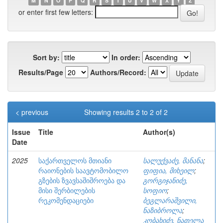
M
N
O
P
Q
R
S
T
U
V
W
X
Y
Z
or enter first few letters:
Sort by:
In order:
Results/Page
Authors/Record:
< previous
Showing results 2 to 2 of 2
Issue
Title
Author(s)
Date
2025
საქართველოს მთიანი
სალუქვაძე, მანანა
;
რაიონების საავტომობილო
ფიფია, მიხეილ
;
გზების ზვავსაშიშროება და
გორგიჯანიძე,
მისი შერბილების
სოფიო
;
რეკომენდაციები
ბეგლარაშვილი,
ნაზიბროლა
;
კობახიძე, ნათელა