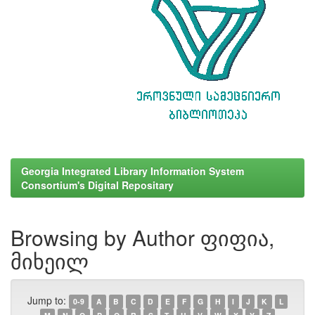
Georgia Integrated Library Information System
Consortium's Digital Repositary
Browsing by Author ფიფია,
მიხეილ
Jump to:
0-9
A
B
C
D
E
F
G
H
I
J
K
L