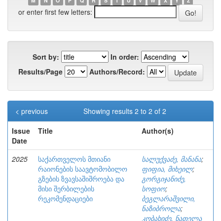
M
N
O
P
Q
R
S
T
U
V
W
X
Y
Z
or enter first few letters:
Sort by:
In order:
Results/Page
Authors/Record:
< previous
Showing results 2 to 2 of 2
Issue
Title
Author(s)
Date
2025
საქართველოს მთიანი
სალუქვაძე, მანანა
;
რაიონების საავტომობილო
ფიფია, მიხეილ
;
გზების ზვავსაშიშროება და
გორგიჯანიძე,
მისი შერბილების
სოფიო
;
რეკომენდაციები
ბეგლარაშვილი,
ნაზიბროლა
;
კობახიძე, ნათელა