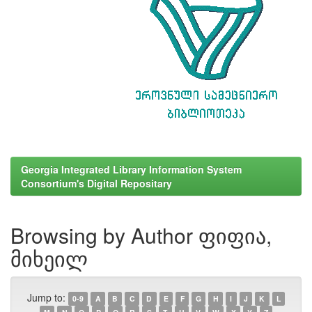
Georgia Integrated Library Information System
Consortium's Digital Repositary
Browsing by Author ფიფია,
მიხეილ
Jump to:
0-9
A
B
C
D
E
F
G
H
I
J
K
L