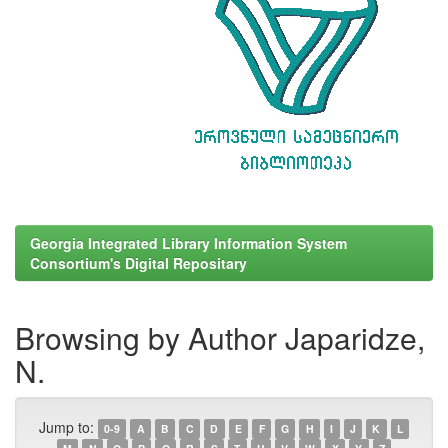
Georgia Integrated Library Information System
Consortium's Digital Repositary
Browsing by Author Japaridze,
N.
Jump to:
0-9
A
B
C
D
E
F
G
H
I
J
K
L