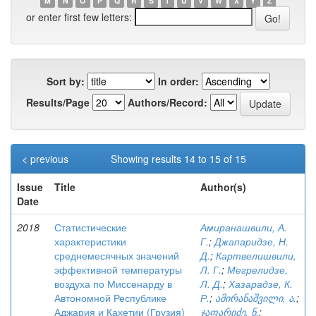
M
N
O
P
Q
R
S
T
U
V
W
X
Y
Z
or enter first few letters:
Sort by:
In order:
Results/Page
Authors/Record:
< previous
Showing results 14 to 15 of 15
Issue
Title
Author(s)
Date
2018
Статистические
Амиранашвили, А.
характеристики
Г.
;
Джапаридзе, Н.
среднемесячных значений
Д.
;
Картвелишвили,
эффективной температуры
Л. Г.
;
Мегрелидзе,
воздуха по Миссенарду в
Л. Д.
;
Хазарадзе, К.
Автономной Республике
Р.
;
ამირანაშვილი, ა.
;
Аджария и Кахетии (Грузия)
ჯაფარიძე, ნ.
;