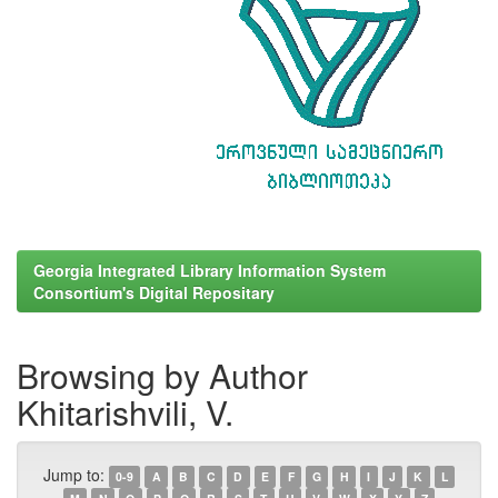
Georgia Integrated Library Information System
Consortium's Digital Repositary
Browsing by Author
Khitarishvili, V.
Jump to:
0-9
A
B
C
D
E
F
G
H
I
J
K
L