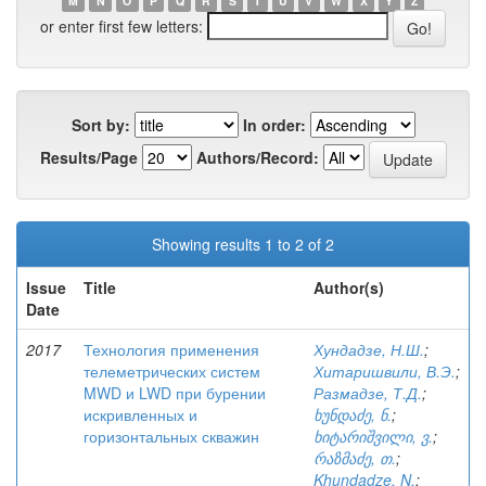
M
N
O
P
Q
R
S
T
U
V
W
X
Y
Z
or enter first few letters:
Sort by:
In order:
Results/Page
Authors/Record:
Showing results 1 to 2 of 2
Issue
Title
Author(s)
Date
2017
Технология применения
Хундадзе, Н.Ш.
;
телеметрических систем
Хитаришвили, В.Э.
;
MWD и LWD при бурении
Размадзе, Т.Д.
;
искривленных и
ხუნდაძე, ნ.
;
горизонтальных скважин
ხიტარიშვილი, ვ.
;
რაზმაძე, თ.
;
Khundadze, N.
;