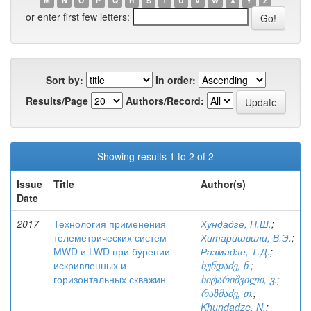
M
N
O
P
Q
R
S
T
U
V
W
X
Y
Z
or enter first few letters:
Sort by:
In order:
Results/Page
Authors/Record:
Showing results 1 to 2 of 2
Issue
Title
Author(s)
Date
2017
Технология применения
Хундадзе, Н.Ш.
;
телеметрических систем
Хитаришвили, В.Э.
;
MWD и LWD при бурении
Размадзе, Т.Д.
;
искривленных и
ხუნდაძე, ნ.
;
горизонтальных скважин
ხიტარიშვილი, ვ.
;
რაზმაძე, თ.
;
Khundadze, N.
;