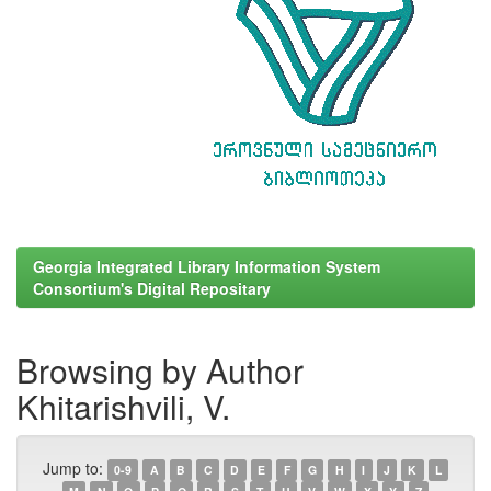
Georgia Integrated Library Information System
Consortium's Digital Repositary
Browsing by Author
Khitarishvili, V.
Jump to:
0-9
A
B
C
D
E
F
G
H
I
J
K
L