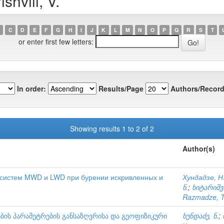
shvili, V.
C
D
E
F
G
H
I
J
K
L
M
N
O
P
Q
R
S
T
or enter first few letters:
In order:
Results/Page
Authors/Record
Showing results 1 to 2 of 2
Author(s)
 систем MWD и LWD при бурении искривленных и
Хундадзе, Н
ნ.
;
ხიტარიშვ
Razmadze, T
ის პარამეტრების განსაზღვრისა და გეოფიზიკური
ხუნდაძე, ნ.
;