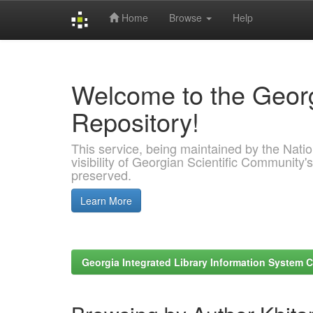
Home
Browse
Help
Skip
navigation
Welcome to the Georg
Repository!
This service, being maintained by the Nation
visibility of Georgian Scientific Community's
preserved.
Learn More
Georgia Integrated Library Information System C