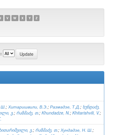
U
V
W
X
Y
Z
:
.Ш.
;
Хитаришвили, В.Э.
;
Размадзе, Т.Д.
;
ხუნდაძე,
ილი, ვ.
;
რაზმაძე, თ.
;
Khundadze, N.
;
Khitarishvili, V.
;
.
ხითარიშვილი, ვ.
;
რაზმაძე, თ.
;
Хундадзе, Н. Ш.
;