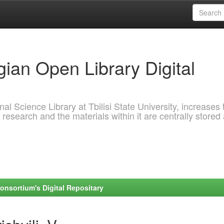
ian Open Library Digital
al Science Library at Tbilisi State University, increases 
 research and the materials within it are centrally stored
onsortium's Digital Repositary