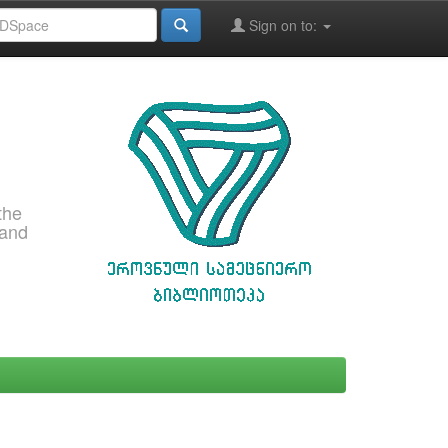
Sign on to:
the
 and