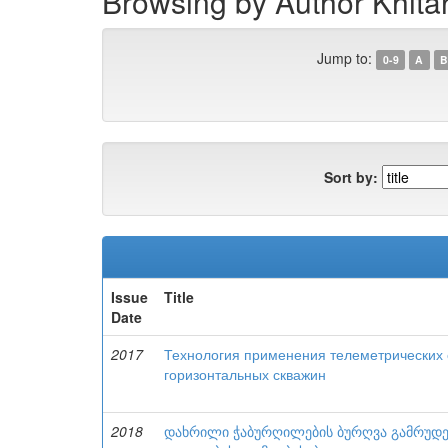
Browsing by Author Khitari
Jump to:
0-9
A
B
Sort by:
Issue
Title
Date
2017
Технология применения телеметрических
горизонтальных скважин
2018
დახრილი ჭაბურღილების ბურღვა გამრუდებ