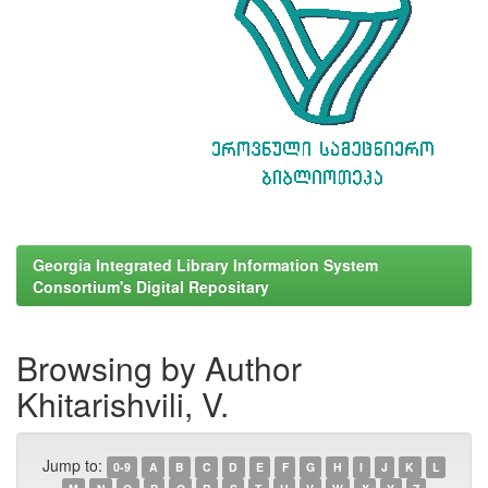
Georgia Integrated Library Information System
Consortium's Digital Repositary
Browsing by Author
Khitarishvili, V.
Jump to:
0-9
A
B
C
D
E
F
G
H
I
J
K
L