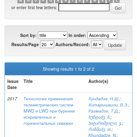
M
N
O
P
Q
R
S
T
U
V
W
X
Y
Z
or enter first few letters:
Sort by:
In order:
Results/Page
Authors/Record:
Showing results 1 to 2 of 2
Issue
Title
Author(s)
Date
2017
Технология применения
Хундадзе, Н.Ш.
;
телеметрических систем
Хитаришвили, В.Э.
;
MWD и LWD при бурении
Размадзе, Т.Д.
;
искривленных и
ხუნდაძე, ნ.
;
горизонтальных скважин
ხიტარიშვილი, ვ.
;
რაზმაძე, თ.
;
Khundadze, N.
;