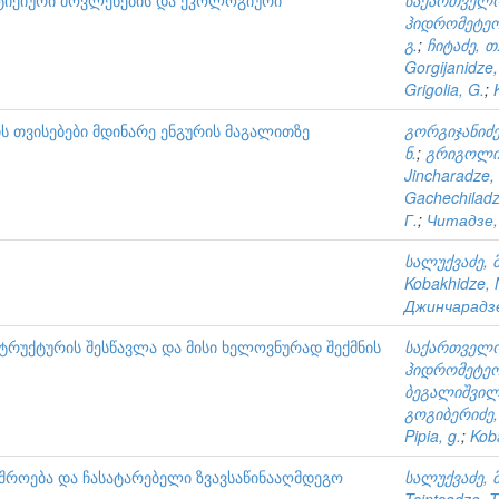
სტიქიური მოვლენების და ეკოლოგიური
საქართველო
ჰიდრომეტეო
გ.
;
ჩიტაძე, თ
Gorgijanidze,
Grigolia, G.
;
 თვისებები მდინარე ენგურის მაგალითზე
გორგიჯანიძე,
ნ.
;
გრიგოლია
Jincharadze,
Gachechiladz
Г.
;
Читадзе,
სალუქვაძე, მ
Kobakhidze, 
Джинчарадзе
სტრუქტურის შესწავლა და მისი ხელოვნურად შექმნის
საქართველო
ჰიდრომეტეო
ბეგალიშვილი
გოგიბერიძე, 
Pipia, g.
;
Kob
იშროება და ჩასატარებელი ზვავსაწინააღმდეგო
სალუქვაძე, მ