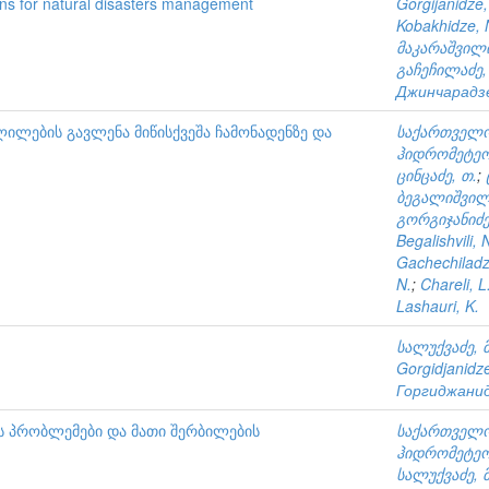
ns for natural disasters management
Gorgijanidze,
Kobakhidze, 
მაკარაშვილი
გაჩეჩილაძე, 
Джинчарадзе
ლების გავლენა მიწისქვეშა ჩამონადენზე და
საქართველო
ჰიდრომეტეო
ცინცაძე, თ.
;
ბეგალიშვილ
გორგიჯანიძე,
Begalishvili,
Gachechiladz
N.
;
Chareli, L
Lashauri, K.
სალუქვაძე, მ
Gorgidjanidze
Горгиджанид
ის პრობლემები და მათი შერბილების
საქართველო
ჰიდრომეტეო
სალუქვაძე, მ