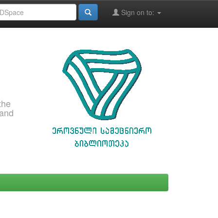
Sign on to:
the
 and