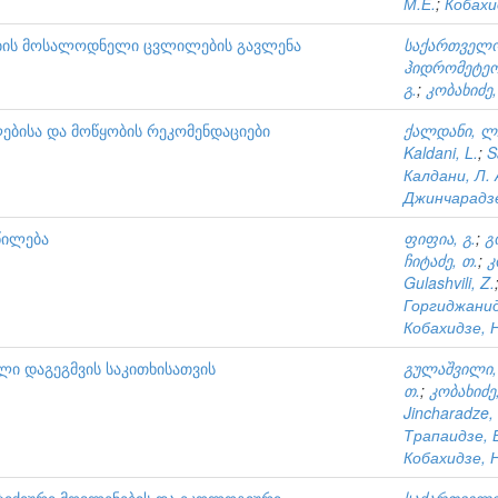
М.Е.
;
Кобахи
ების მოსალოდნელი ცვლილების გავლენა
საქართველო
ჰიდრომეტეო
გ.
;
კობახიძე,
ებისა და მოწყობის რეკომენდაციები
ქალდანი, ლ
Kaldani, L.
;
S
Калдани, Л. 
Джинчарадзе,
წილება
ფიფია, გ.
;
გ
ჩიტაძე, თ.
;
კ
Gulashvili, Z.
Горгиджанид
Кобахидзе, Н
ლი დაგეგმვის საკითხისათვის
გულაშვილი, 
თ.
;
კობახიძე,
Jincharadze,
Трапаидзе, 
Кобахидзе, Н