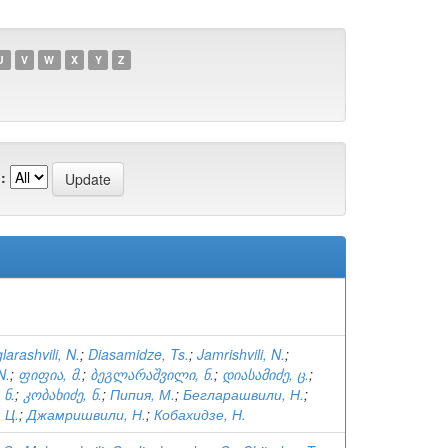
U
V
W
X
Y
Z
:
larashvili, N.
;
Diasamidze, Ts.
;
Jamrishvili, N.
;
N.
;
ფიფია, მ.
;
ბეგლარაშვილი, ნ.
;
დიასამიძე, ც.
;
 ნ.
;
კობახიძე, ნ.
;
Пипия, М.
;
Бегларашвили, Н.
;
 Ц.
;
Джамришвили, Н.
;
Кобахидзе, Н.