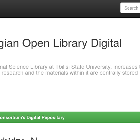
ian Open Library Digital
al Science Library at Tbilisi State University, increases 
 research and the materials within it are centrally stored
onsortium's Digital Repositary