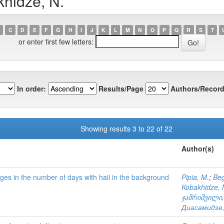
hidze, N.
C
D
E
F
G
H
I
J
K
L
M
N
O
P
Q
R
S
T
or enter first few letters:
In order:
Results/Page
Authors/Record
Showing results 3 to 22 of 22
Author(s)
nges in the number of days with hail in the background
Pipia, M.
;
Beg
Kobakhidze, 
ჯამრიშვილი,
Диасамидзе,