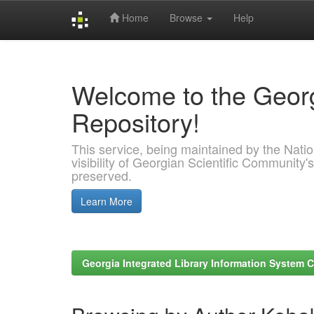
Home
Browse
Help
Skip
navigation
Welcome to the Georg
Repository!
This service, being maintained by the Nation
visibility of Georgian Scientific Community's
preserved.
Learn More
Georgia Integrated Library Information System C