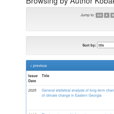
Browsing by Author Kobak
Jump to:
0-9
A
B
Sort by:
< previous
Issue
Title
Date
2025
General statistical analysis of long-term cha
of climate change in Eastern Georgia