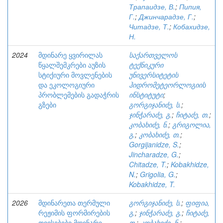
Трапаидзе, В.
;
Пипия,
Г.
;
Джинчарадзе, Г.
;
Читадзе, Т.
;
Кобахидзе,
Н.
2024
მდინარე ყვირილას
საქართველოს
წყალშემკრები აუზის
ტექნიკური
სტიქიური მოვლენების
უნივერსიტეტის
და ეკოლოგიური
ჰიდრომეტეორლოგიის
პრობლემების გადაჭრის
ინსტიტუტი
;
გზები
გორგიჯანიძე, ს.
;
ჯინჭარაძე, გ.
;
ჩიტაძე, თ.
;
კობახიძე, ნ.
;
გრიგოლია,
გ.
;
კობახიძე, თ.
;
Gorgijanidze, S.
;
Jincharadze, G.
;
Chitadze, T.
;
Kobakhidze,
N.
;
Grigolia, G.
;
Kobakhidze, T.
2026
მდინარეთა თერმული
გორგიჯანიძე, ს.
;
ფიფია,
რეჟიმის ფორმირების
გ.
;
ჯინჭარაძე, გ.
;
ჩიტაძე,
თვისებები მდინარე
თ.
;
კობახიძე, ნ.
;