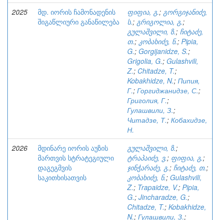
2025
მდ. იორის ჩამონადენის
ფიფია, გ.
;
გორგიჯანიძე,
შიგაწლიური განაწილება
ს.
;
გრიგოლია, გ.
;
გულაშვილი, ზ.
;
ჩიტაძე,
თ.
;
კობახიძე, ნ.
;
Pipia,
G.
;
Gorgijanidze, S.
;
Grigolia, G.
;
Gulashvili,
Z.
;
Chitadze, T.
;
Kobakhidze, N.
;
Пипия,
Г.
;
Горгиджанидзе, С.
;
Григолия, Г.
;
Гулашвили, З.
;
Читадзе, Т.
;
Кобахидзе,
Н.
2026
მდინარე იორის აუზის
გულაშვილი, ზ.
;
მართვის სტრატეგიული
ტრაპაიძე, ვ.
;
ფიფია, გ.
;
დაგეგმვის
ჯინჭარაძე, გ.
;
ჩიტაძე, თ.
;
საკითხისათვის
კობახიძე, ნ.
;
Gulashvili,
Z.
;
Trapaidze, V.
;
Pipia,
G.
;
Jincharadze, G.
;
Chitadze, T.
;
Kobakhidze,
N.
;
Гулашвили, З.
;