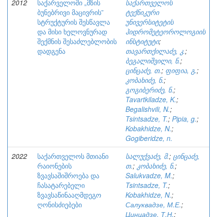
2012
საქარველოში „მზის
საქართველოს
ბუნებრივი მაცივრის”
ტექნიკური
სტრუქტურის შესწავლა
უნივერსიტეტის
და მისი ხელოვნურად
ჰიდრომეტეოროლოგიის
შექმნის შესაძლებლობის
ინსტიტუტი
;
დადგენა
თავართქილაძე, კ.
;
ბეგალიშვილი, ნ.
;
ცინცაძე, თ.
;
ფიფია, გ.
;
კობახიძე, ნ.
;
გოგიბერიძე, ნ.
;
Tavartkiladze, K.
;
Begalishvili, N.
;
Tsintsadze, T.
;
Pipia, g.
;
Kobakhidze, N.
;
Gogiberidze, n.
2022
საქართველოს მთიანი
სალუქვაძე, მ.
;
ცინცაძე,
რაიონების
თ.
;
კობახიძე, ნ.
;
ზვავსაშიშროება და
Salukvadze, M.
;
ჩასატარებელი
Tsintsadze, T.
;
ზვავსაწინააღმდეგო
Kobakhidze, N.
;
ღონისძიებები
Салуквадзе, М.Е.
;
Цинцадзе, Т.Н.
;