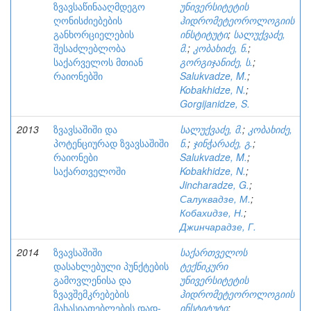
ზვავსაწინააღმდეგო
უნივერსიტეტის
ღონისძიებების
ჰიდრომეტეოროლოგიის
განხორციელების
ინსტიტუტი
;
სალუქვაძე,
შესაძლებლობა
მ.
;
კობახიძე, ნ.
;
საქარველოს მთიან
გორგიჯანიძე, ს.
;
რაიონებში
Salukvadze, M.
;
Kobakhidze, N.
;
Gorgijanidze, S.
2013
ზვავსაშიში და
სალუქვაძე, მ.
;
კობახიძე,
პოტენციურად ზვავსაშიში
ნ.
;
ჯინჭარაძე, გ.
;
რაიონები
Salukvadze, M.
;
საქართველოში
Kobakhidze, N.
;
Jincharadze, G.
;
Салуквадзе, М.
;
Кобахидзе, Н.
;
Джинчарадзе, Г.
2014
ზვავსაშიში
საქართველოს
დასახლებული პუნქტების
ტექნიკური
გამოვლენისა და
უნივერსიტეტის
ზვავშემკრებების
ჰიდრომეტეოროლოგიის
მახასიათებლების დად-
ინსტიტუტი
;