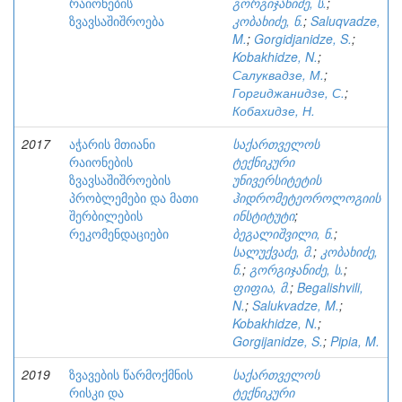
რაიონების
გორგიჯანიძე, ს.
;
ზვავსაშიშროება
კობახიძე, ნ.
;
Saluqvadze,
M.
;
Gorgidjanidze, S.
;
Kobakhidze, N.
;
Салуквадзе, М.
;
Горгиджанидзе, С.
;
Кобахидзе, Н.
2017
აჭარის მთიანი
საქართველოს
რაიონების
ტექნიკური
ზვავსაშიშროების
უნივერსიტეტის
პრობლემები და მათი
ჰიდრომეტეოროლოგიის
შერბილების
ინსტიტუტი
;
რეკომენდაციები
ბეგალიშვილი, ნ.
;
სალუქვაძე, მ.
;
კობახიძე,
ნ.
;
გორგიჯანიძე, ს.
;
ფიფია, მ.
;
Begalishvili,
N.
;
Salukvadze, M.
;
Kobakhidze, N.
;
Gorgijanidze, S.
;
Pipia, M.
2019
ზვავების წარმოქმნის
საქართველოს
რისკი და
ტექნიკური