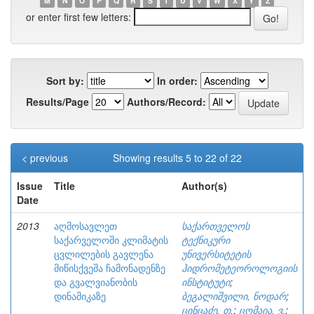
M
N
O
P
Q
R
S
T
U
V
W
X
Y
Z
or enter first few letters:
Sort by:
In order:
Results/Page
Authors/Record:
< previous
Showing results 5 to 22 of 22
Issue
Title
Author(s)
Date
2013
აღმოსავლეთ
საქართველოს
საქარველოში კლიმატის
ტექნიკური
ცვლილების გავლენა
უნივერსიტეტის
მიწისქვეშა ჩამონადენზე
ჰიდრომეტეოროლოგიის
და გვალვიანობის
ინსტიტუტი
;
დინამიკაზე
ბეგალიშვილი, ნოდარ
;
ცინცაძე, თ.
;
ცომაია, ვ.
;