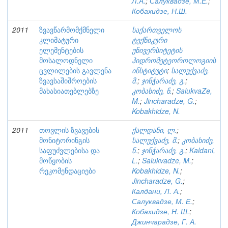
Л.А.
;
Салуквадзе, М.Е.
;
Кобахидзе, Н.Ш.
2011
ზვავწარმომქმნელი
საქართველოს
კლიმატური
ტექნიკური
ელემენტების
უნივერსიტეტის
მოსალოდნელი
ჰიდრომეტეოროლოგიის
ცვლილების გავლენა
ინსტიტუტი
;
სალუქვაძე,
ზვავსაშიშროების
მ.
;
ჯინჭარაძე, გ.
;
მახასიათებლებზე
კობახიძე, ნ.
;
SalukvaZe,
M.
;
Jincharadze, G.
;
Kobakhidze, N.
2011
თოვლის ზვავების
ქალდანი, ლ.
;
მონიტორინგის
სალუქვაძე, მ.
;
კობახიძე,
საფუძვლებისა და
ნ.
;
ჯინჭარაძე, გ.
;
Kaldani,
მოწყობის
L.
;
Salukvadze, M.
;
რეკომენდაციები
Kobakhidze, N.
;
Jincharadze, G.
;
Калдани, Л. А.
;
Салуквадзе, М. Е.
;
Кобахидзе, Н. Ш.
;
Джинчарадзе, Г. А.