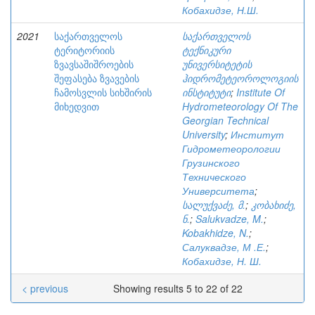
Кобахидзе, Н.Ш.
2021
საქართველოს
საქართველოს
ტერიტორიის
ტექნიკური
ზვავსაშიშროების
უნივერსიტეტის
შეფასება ზვავების
ჰიდრომეტეოროლოგიის
ჩამოსვლის სიხშირის
ინსტიტუტი
;
Institute Of
მიხედვით
Hydrometeorology Of The
Georgian Technical
University
;
Институт
Гидрометеорологии
Грузинского
Технического
Университета
;
სალუქვაძე, მ.
;
კობახიძე,
ნ.
;
Salukvadze, M.
;
Kobakhidze, N.
;
Салуквадзе, М .Е.
;
Кобахидзе, Н. Ш.
< previous
Showing results 5 to 22 of 22