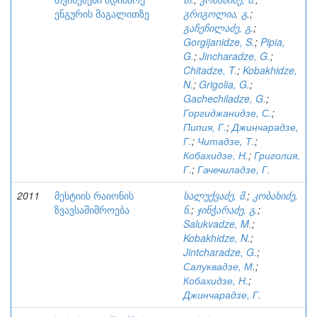
ენგურის მაგალითზე
გრიგოლია, გ.
;
გაჩეჩილაძე, გ.
;
Gorgijanidze, S.
;
Pipia,
G.
;
Jincharadze, G.
;
Chitadze, T.
;
Kobakhidze,
N.
;
Grigolia, G.
;
Gachechiladze, G.
;
Горгиджанидзе, С.
;
Пипия, Г.
;
Джинчарадзе,
Г.
;
Читадзе, Т.
;
Кобахидзе, Н.
;
Григолия,
Г.
;
Гачечиладзе, Г.
2011
მესტიის რაიონის
სალუქვაძე, მ.
;
კობახიძე,
ზვავსაშიშროება
ნ.
;
ჯინჭარაძე, გ.
;
Salukvadze, M.
;
Kobakhidze, N.
;
Jintcharadze, G.
;
Салуквадзе, М.
;
Кобахидзе, Н.
;
Джинчарадзе, Г.