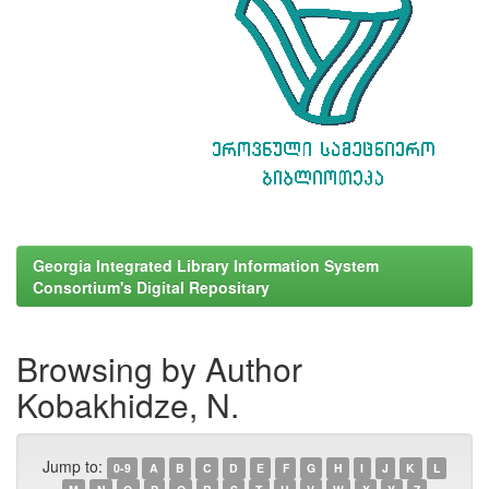
Georgia Integrated Library Information System
Consortium's Digital Repositary
Browsing by Author
Kobakhidze, N.
Jump to:
0-9
A
B
C
D
E
F
G
H
I
J
K
L