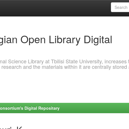
ian Open Library Digital
al Science Library at Tbilisi State University, increases 
 research and the materials within it are centrally stored
onsortium's Digital Repositary