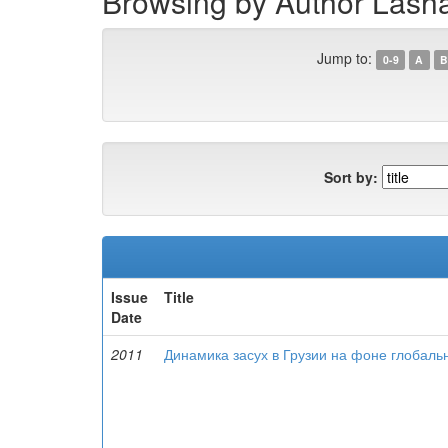
Browsing by Author Lasha
Jump to:
0-9
A
B
Sort by:
Issue
Title
Date
2011
Динамика засух в Грузии на фоне глобаль