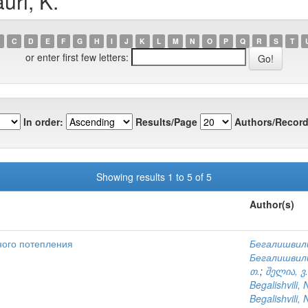
uri, K.
C
D
E
F
G
H
I
J
K
L
M
N
O
P
Q
R
S
T
or enter first few letters:
In order:
Results/Page
Authors/Record
Showing results 1 to 5 of 5
Author(s)
ного потепления
Бегалишвили
Бегалишвили
თ.
;
შელია, ვ.
Begalishvili, 
Begalishvili, 