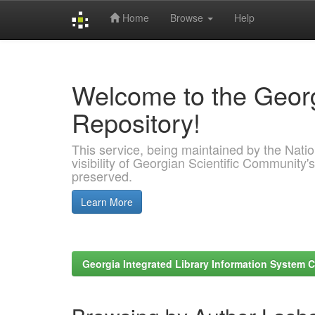
Home
Browse
Help
Skip
navigation
Welcome to the Georg
Repository!
This service, being maintained by the Nation
visibility of Georgian Scientific Community's
preserved.
Learn More
Georgia Integrated Library Information System C