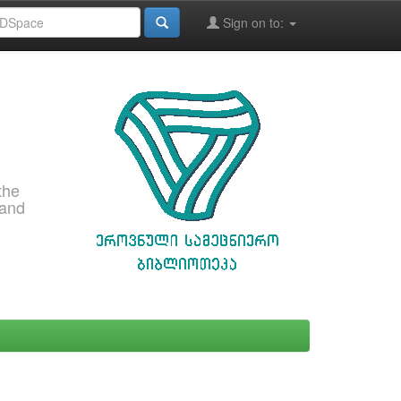
Sign on to:
the
 and