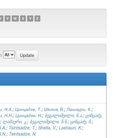
U
V
W
X
Y
Z
:
, Н.А.
;
Цинцадзе, Т.
;
Шелия, В.
;
Лашаури, К.
;
, Н.Н.
;
Цинцадзе, Н.
;
ბეგალიშვილი, ნ.ა.
;
ცინცაძე,
;
ლაშაური, კ.
;
ბეგალიშვილი, ნ.ნ.
;
ცინცაძე, ნ.
;
N.A.
;
Tsintsadze, T.
;
Shelia, V.
;
Lashauri, K.
;
N.N.
;
Tsintsadze, N.