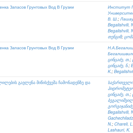
енка Запасов Грунтовых Вод В Грузии
Институт Г
Университ
В. Ш.
;
Лашаур
Begalishvili, 
Begalishvili, 
თენგიზ
;
ცომა
енка Запасов Грунтовых Вод В Грузии
Н.А.Бегали
Бегалишвили
ცინცაძე, თ.
;
ცინცაძე, ნ.
;
B
K.
;
Begalishvil
ლების გავლენა მიწისქვეშა ჩამონადენზე და
საქართველო
ჰიდრომეტეო
ცინცაძე, თ.
;
ბეგალიშვილ
გორგიჯანიძე,
Begalishvili,
Gachechiladz
N.
;
Chareli, L
Lashauri, K.