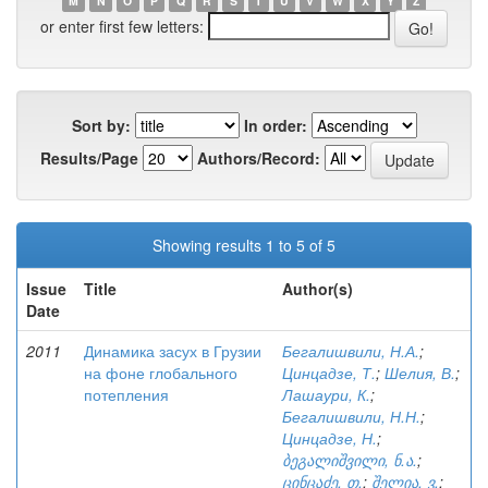
M
N
O
P
Q
R
S
T
U
V
W
X
Y
Z
or enter first few letters:
Sort by:
In order:
Results/Page
Authors/Record:
Showing results 1 to 5 of 5
Issue
Title
Author(s)
Date
2011
Динамика засух в Грузии
Бегалишвили, Н.А.
;
на фоне глобального
Цинцадзе, Т.
;
Шелия, В.
;
потепления
Лашаури, К.
;
Бегалишвили, Н.Н.
;
Цинцадзе, Н.
;
ბეგალიშვილი, ნ.ა.
;
ცინცაძე, თ.
;
შელია, ვ.
;