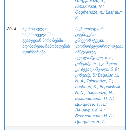
Gorgijanidze, S.
;
Kobakhidze, N.
;
Gogiberidze, n.
;
Lashauri,
K.
2014
აღმოსავლეთ
საქართველოს
საქართველოში
ტექნიკური
გვალვიან პირობებში
უნივერსიტეტის
მდინარეთა ჩამონადენის
ჰიდრომეტეოროლოგიის
ფორმირება
ინსტიტუტი
;
ბეგალიშვილი, ნ. ა.
;
ცინცაძე, თ.
;
ლაშაური,
კ.
;
ბეგალიშვილი, ნ. ნ.
;
ცინცაძე, ნ.
;
Begalishvili,
N. A.
;
Tsintsadze, T.
;
Lashauri, K.
;
Begalishvili,
N. N.
;
Tsintsadze, N.
;
Бегалишвили, Н. А.
;
Цинцадзе, Т. Н.
;
Лашаури, К. А.
;
Бегалишвили, Н. А.
;
Цинцадзе, Н. Т.