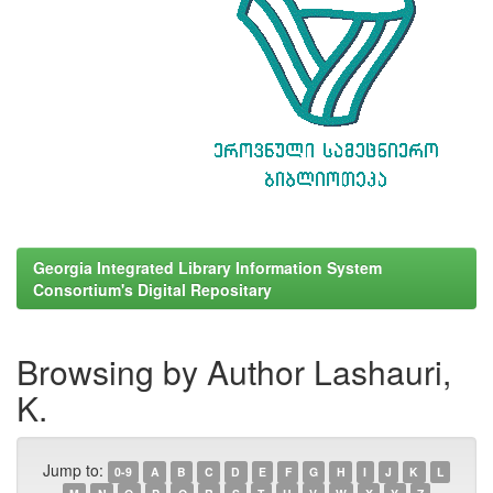
Georgia Integrated Library Information System
Consortium's Digital Repositary
Browsing by Author Lashauri,
K.
Jump to:
0-9
A
B
C
D
E
F
G
H
I
J
K
L