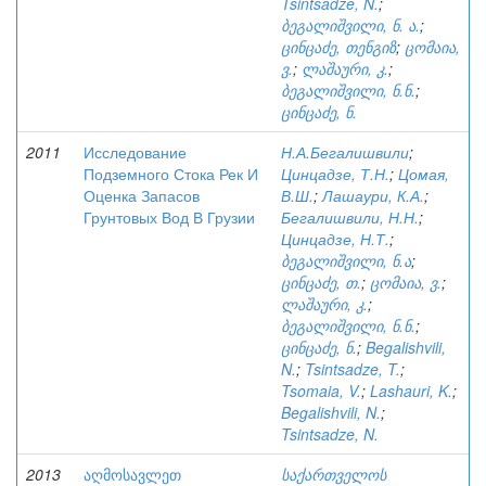
Tsintsadze, N.
;
ბეგალიშვილი, ნ. ა.
;
ცინცაძე, თენგიზ
;
ცომაია,
ვ.
;
ლაშაური, კ.
;
ბეგალიშვილი, ნ.ნ.
;
ცინცაძე, ნ.
2011
Исследование
Н.А.Бегалишвили
;
Подземного Стока Рек И
Цинцадзе, Т.Н.
;
Цомая,
Оценка Запасов
В.Ш.
;
Лашаури, К.А.
;
Грунтовых Вод В Грузии
Бегалишвили, Н.Н.
;
Цинцадзе, Н.Т.
;
ბეგალიშვილი, ნ.ა
;
ცინცაძე, თ.
;
ცომაია, ვ.
;
ლაშაური, კ.
;
ბეგალიშვილი, ნ.ნ.
;
ცინცაძე, ნ.
;
Begalishvili,
N.
;
Tsintsadze, T.
;
Tsomaia, V.
;
Lashauri, K.
;
Begalishvili, N.
;
Tsintsadze, N.
2013
აღმოსავლეთ
საქართველოს