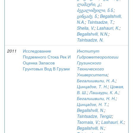
ლაშაური, კ.
;
ბეგალიშვილი, ნ.ნ.
;
ცინცაძე, ნ.
;
Begalishvili,
N.A.
;
Tsintsadze, T.
;
Shelia, V.
;
Lashauri, K.
;
Begalishvili, N.N.
;
Tsintsadze, N.
2011
Исследование
Институт
Подземного Стока Рек И
Гидрометеорологии
Оценка Запасов
Грузинского
Грунтовых Вод В Грузии
Технического
Университета
;
Бегалишвили, Н. А.
;
Цинцадзе, Т. Н.
;
Цомая,
В. Ш.
;
Лашаури, К. А.
;
Бегалишвили, Н. Н.
;
Цинцадзе, Н. Т.
;
Begalishvili, N.
;
Tsintsadze, Tengiz
;
Tsomaia, V.
;
Lashauri, K.
;
Begalishvili, N.
;