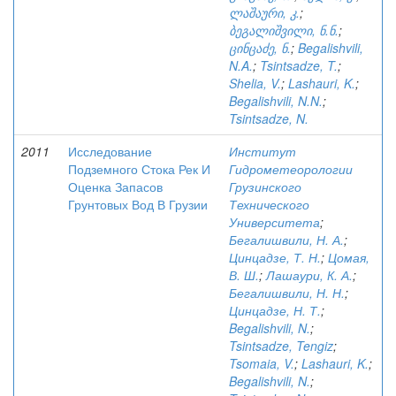
ლაშაური, კ.
;
ბეგალიშვილი, ნ.ნ.
;
ცინცაძე, ნ.
;
Begalishvili,
N.A.
;
Tsintsadze, T.
;
Shelia, V.
;
Lashauri, K.
;
Begalishvili, N.N.
;
Tsintsadze, N.
2011
Исследование
Институт
Подземного Стока Рек И
Гидрометеорологии
Оценка Запасов
Грузинского
Грунтовых Вод В Грузии
Технического
Университета
;
Бегалишвили, Н. А.
;
Цинцадзе, Т. Н.
;
Цомая,
В. Ш.
;
Лашаури, К. А.
;
Бегалишвили, Н. Н.
;
Цинцадзе, Н. Т.
;
Begalishvili, N.
;
Tsintsadze, Tengiz
;
Tsomaia, V.
;
Lashauri, K.
;
Begalishvili, N.
;