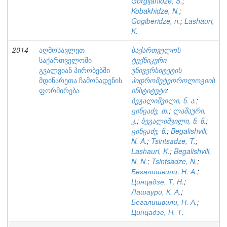
Gorgijanidze, S.
;
Kobakhidze, N.
;
Gogiberidze, n.
;
Lashauri,
K.
2014
აღმოსავლეთ
საქართველოს
საქართველოში
ტექნიკური
გვალვიან პირობებში
უნივერსიტეტის
მდინარეთა ჩამონადენის
ჰიდრომეტეოროლოგიის
ფორმირება
ინსტიტუტი
;
ბეგალიშვილი, ნ. ა.
;
ცინცაძე, თ.
;
ლაშაური,
კ.
;
ბეგალიშვილი, ნ. ნ.
;
ცინცაძე, ნ.
;
Begalishvili,
N. A.
;
Tsintsadze, T.
;
Lashauri, K.
;
Begalishvili,
N. N.
;
Tsintsadze, N.
;
Бегалишвили, Н. А.
;
Цинцадзе, Т. Н.
;
Лашаури, К. А.
;
Бегалишвили, Н. А.
;
Цинцадзе, Н. Т.