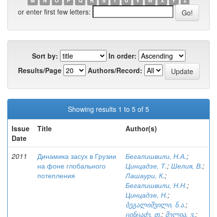
M
N
O
P
Q
R
S
T
U
V
W
X
Y
Z
or enter first few letters:
Sort by:
In order:
Results/Page
Authors/Record:
Showing results 1 to 5 of 5
Issue
Title
Author(s)
Date
2011
Динамика засух в Грузии
Бегалишвили, Н.А.
;
на фоне глобального
Цинцадзе, Т.
;
Шелия, В.
;
потепления
Лашаури, К.
;
Бегалишвили, Н.Н.
;
Цинцадзе, Н.
;
ბეგალიშვილი, ნ.ა.
;
ცინცაძე, თ.
;
შელია, ვ.
;