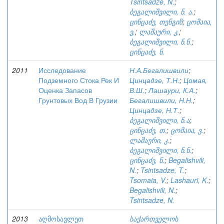
Tsintsadze, N.
;
ბეგალიშვილი, ნ. ა.
;
ცინცაძე, თენგიზ
;
ცომაია,
ვ.
;
ლაშაური, კ.
;
ბეგალიშვილი, ნ.ნ.
;
ცინცაძე, ნ.
2011
Исследование
Н.А.Бегалишвили
;
Подземного Стока Рек И
Цинцадзе, Т.Н.
;
Цомая,
Оценка Запасов
В.Ш.
;
Лашаури, К.А.
;
Грунтовых Вод В Грузии
Бегалишвили, Н.Н.
;
Цинцадзе, Н.Т.
;
ბეგალიშვილი, ნ.ა
;
ცინცაძე, თ.
;
ცომაია, ვ.
;
ლაშაური, კ.
;
ბეგალიშვილი, ნ.ნ.
;
ცინცაძე, ნ.
;
Begalishvili,
N.
;
Tsintsadze, T.
;
Tsomaia, V.
;
Lashauri, K.
;
Begalishvili, N.
;
Tsintsadze, N.
2013
აღმოსავლეთ
საქართველოს