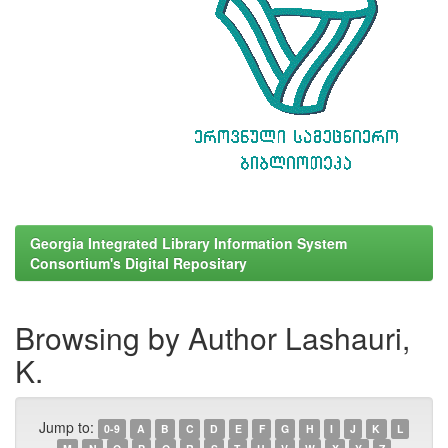
Georgia Integrated Library Information System
Consortium's Digital Repositary
Browsing by Author Lashauri,
K.
Jump to:
0-9
A
B
C
D
E
F
G
H
I
J
K
L