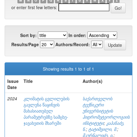
M
N
O
P
Q
R
S
T
U
V
W
X
Y
Z
or enter first few letters:
Sort by:
In order:
Results/Page
Authors/Record:
Showing results 1 to 1 of 1
Issue
Title
Author(s)
Date
2024
კლიმატის ცვლილების
საქართველოს
გავლენა წაყინვის
ტექნიკური
მახასიათებელ
უნივერსიტეტის
პარამეტრებზე სამცხე-
ჰიდრომეტეორლოგიის
ჯავახეთის მხარეში
ინსტიტუტი
;
კაპანაძე,
ნ.
;
ტატიშვილი, მ.
;
მკურნალიძე, ი.
;