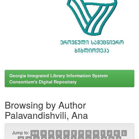
Georgia Integrated Library Information System
Consortium's Digital Repositary
Browsing by Author
Palavandishvili, Ana
Jump to:
0-9
A
B
C
D
E
F
G
H
I
J
K
L