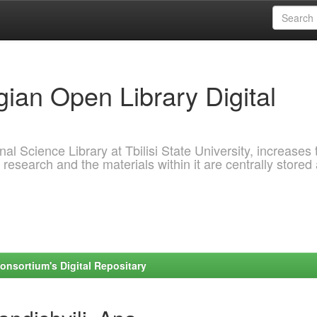
ian Open Library Digital
al Science Library at Tbilisi State University, increases 
 research and the materials within it are centrally stored
onsortium's Digital Repositary