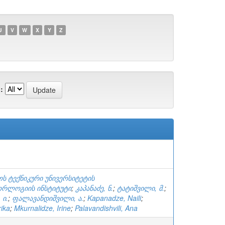
U
V
W
X
Y
Z
:
ს ტექნიკური უნივერსიტეტის
რლოგიის ინსტიტუტი
;
კაპანაძე, ნ.
;
ტატიშვილი, მ.
;
 ი.
;
ფალავანდიშვილი, ა.
;
Kapanadze, Naili
;
rika
;
Mkurnalidze, Irine
;
Palavandishvili, Ana