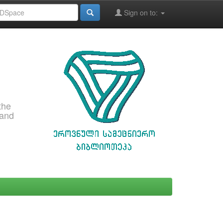
Sign on to:
the
 and