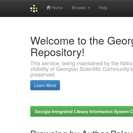
Home
Browse
Help
Skip
navigation
Welcome to the Georg
Repository!
This service, being maintained by the Nation
visibility of Georgian Scientific Community's
preserved.
Learn More
Georgia Integrated Library Information System C