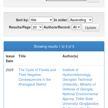
Sort by:
In order:
Results/Page
Authors/Record:
Showing results 1 to 5 of 5
Issue
Title
Author(s)
Date
2025
The Cycle of Floods and
Institute of
Their Negative
Hydrometeorology,
Consequences in the
Georgian Technical
Kharagauli District
University,
;
Ministry of
Defense of Georgia
;
National Environmental
Agency
;
Tbilisi State
University
;
Gorgijanidze,