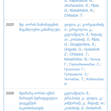
S.
;
Kapanadze, N.
;
Jincharadze, G.
;
Pipia,
G.
;
Kobakhidze, N.
;
Chitadze, T.
2025
მდ. იორის ჩამონადენის
ფიფია, გ.
;
გორგიჯანიძე,
შიგაწლიური განაწილება
ს.
;
გრიგოლია, გ.
;
გულაშვილი, ზ.
;
ჩიტაძე,
თ.
;
კობახიძე, ნ.
;
Pipia,
G.
;
Gorgijanidze, S.
;
Grigolia, G.
;
Gulashvili,
Z.
;
Chitadze, T.
;
Kobakhidze, N.
;
Пипия,
Г.
;
Горгиджанидзе, С.
;
Григолия, Г.
;
Гулашвили, З.
;
Читадзе, Т.
;
Кобахидзе,
Н.
2026
მდინარე იორის აუზის
გულაშვილი, ზ.
;
მართვის სტრატეგიული
ტრაპაიძე, ვ.
;
ფიფია, გ.
;
დაგეგმვის
ჯინჭარაძე, გ.
;
ჩიტაძე, თ.
;
საკითხისათვის
კობახიძე, ნ.
;
Gulashvili,