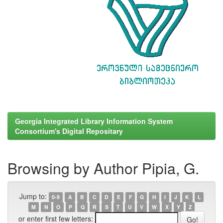
Georgia Integrated Library Information System
Consortium's Digital Repositary
Browsing by Author Pipia, G.
Jump to:
0-9
A
B
C
D
E
F
G
H
I
J
K
L
M
N
O
P
Q
R
S
T
U
V
W
X
Y
Z
or enter first few letters: