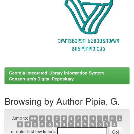
Georgia Integrated Library Information System
Consortium's Digital Repositary
Browsing by Author Pipia, G.
Jump to:
0-9
A
B
C
D
E
F
G
H
I
J
K
L
M
N
O
P
Q
R
S
T
U
V
W
X
Y
Z
or enter first few letters: