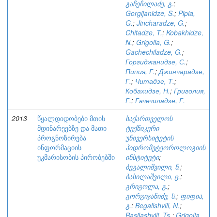
გაჩეჩილაძე, გ.
;
Gorgijanidze, S.
;
Pipia,
G.
;
Jincharadze, G.
;
Chitadze, T.
;
Kobakhidze,
N.
;
Grigolia, G.
;
Gachechiladze, G.
;
Горгиджанидзе, С.
;
Пипия, Г.
;
Джинчарадзе,
Г.
;
Читадзе, Т.
;
Кобахидзе, Н.
;
Григолия,
Г.
;
Гачечиладзе, Г.
2013
წყალდიდობები მთის
საქართველოს
მდინარეებზე და მათი
ტექნიკური
პროგნოზირება
უნივერსიტეტის
ინფორმაციის
ჰიდრომეტეოროლოგიის
უკმარისობის პირობებში
ინსტიტუტი
;
ბეგალიშვილი, ნ.
;
ბასილაშვილი, ც.
;
გრიგოლა, გ.
;
გორგიჯანიძე, ს.
;
ფიფია,
გ.
;
Begalishvili, N.
;
Basilashvili, Ts.
;
Grigolia,