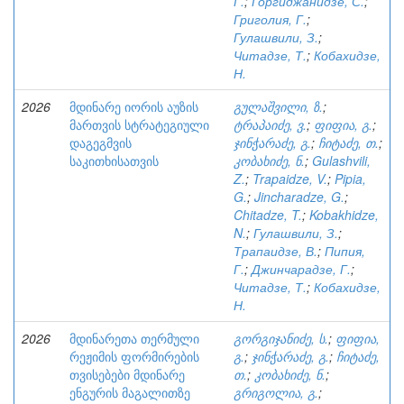
Г.
;
Горгиджанидзе, С.
;
Григолия, Г.
;
Гулашвили, З.
;
Читадзе, Т.
;
Кобахидзе,
Н.
2026
მდინარე იორის აუზის
გულაშვილი, ზ.
;
მართვის სტრატეგიული
ტრაპაიძე, ვ.
;
ფიფია, გ.
;
დაგეგმვის
ჯინჭარაძე, გ.
;
ჩიტაძე, თ.
;
საკითხისათვის
კობახიძე, ნ.
;
Gulashvili,
Z.
;
Trapaidze, V.
;
Pipia,
G.
;
Jincharadze, G.
;
Chitadze, T.
;
Kobakhidze,
N.
;
Гулашвили, З.
;
Трапаидзе, В.
;
Пипия,
Г.
;
Джинчарадзе, Г.
;
Читадзе, Т.
;
Кобахидзе,
Н.
2026
მდინარეთა თერმული
გორგიჯანიძე, ს.
;
ფიფია,
რეჟიმის ფორმირების
გ.
;
ჯინჭარაძე, გ.
;
ჩიტაძე,
თვისებები მდინარე
თ.
;
კობახიძე, ნ.
;
ენგურის მაგალითზე
გრიგოლია, გ.
;