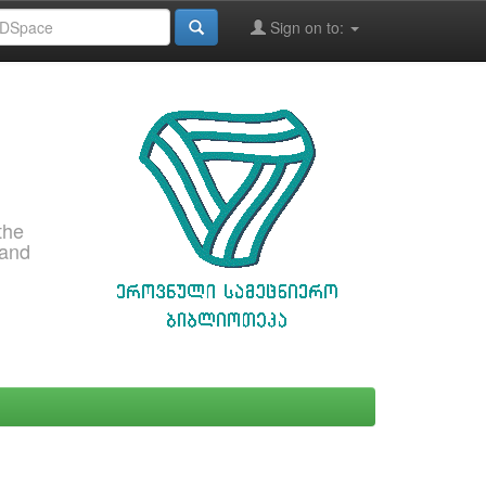
Sign on to:
the
 and