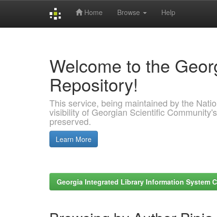
Home
Browse
Help
Skip
navigation
Welcome to the Georg
Repository!
This service, being maintained by the Nation
visibility of Georgian Scientific Community's
preserved.
Learn More
Georgia Integrated Library Information System C