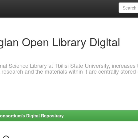
ian Open Library Digital
al Science Library at Tbilisi State University, increases 
 research and the materials within it are centrally stored
onsortium's Digital Repositary