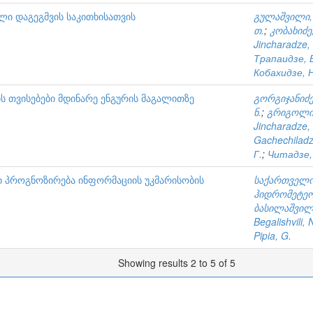
ლი დაგეგმვის საკითხისათვის
გულაშვილი, 
თ.
;
კობახიძე,
Jincharadze,
Трапаидзе, 
Кобахидзе, Н
 თვისებები მდინარე ენგურის მაგალითზე
გორგიჯანიძე,
ნ.
;
გრიგოლია
Jincharadze,
Gachechiladz
Г.
;
Читадзе,
ი პროგნოზირება ინფორმაციის უკმარისობის
საქართველო
ჰიდრომეტეო
ბასილაშვილი
Begalishvili, 
Pipia, G.
Showing results 2 to 5 of 5