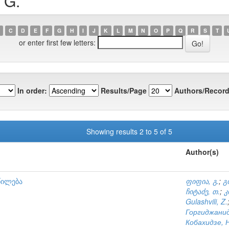
 G.
C
D
E
F
G
H
I
J
K
L
M
N
O
P
Q
R
S
T
or enter first few letters:
In order:
Results/Page
Authors/Record
Showing results 2 to 5 of 5
Author(s)
წილება
ფიფია, გ.
;
გ
ჩიტაძე, თ.
;
კ
Gulashvili, Z.
Горгиджанид
Кобахидзе, Н