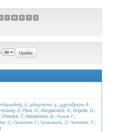
U
V
W
X
Y
Z
:
ორგიჯანიძე, ს.
;
გრიგოლია, გ.
;
გულაშვილი, ზ.
;
ობახიძე, ნ.
;
Pipia, G.
;
Gorgijanidze, S.
;
Grigolia, G.
;
;
Chitadze, T.
;
Kobakhidze, N.
;
Пипия, Г.
;
зе, С.
;
Григолия, Г.
;
Гулашвили, З.
;
Читадзе, Т.
;
.