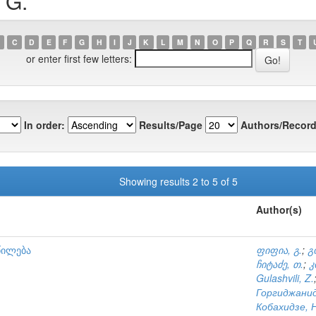
 G.
C
D
E
F
G
H
I
J
K
L
M
N
O
P
Q
R
S
T
or enter first few letters:
In order:
Results/Page
Authors/Record
Showing results 2 to 5 of 5
Author(s)
წილება
ფიფია, გ.
;
გ
ჩიტაძე, თ.
;
კ
Gulashvili, Z.
Горгиджанид
Кобахидзе, Н