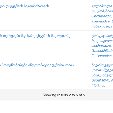
ლი დაგეგმვის საკითხისათვის
გულაშვილი, 
თ.
;
კობახიძე,
Jincharadze,
Трапаидзе, 
Кобахидзе, Н
 თვისებები მდინარე ენგურის მაგალითზე
გორგიჯანიძე,
ნ.
;
გრიგოლია
Jincharadze,
Gachechiladz
Г.
;
Читадзе,
ი პროგნოზირება ინფორმაციის უკმარისობის
საქართველო
ჰიდრომეტეო
ბასილაშვილი
Begalishvili, 
Pipia, G.
Showing results 2 to 5 of 5