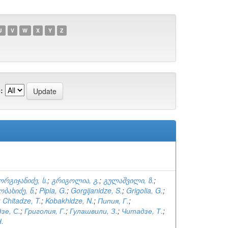
U
V
W
X
Y
Z
:
ორგიჯანიძე, ს.
;
გრიგოლია, გ.
;
გულაშვილი, ზ.
;
ობახიძე, ნ.
;
Pipia, G.
;
Gorgijanidze, S.
;
Grigolia, G.
;
;
Chitadze, T.
;
Kobakhidze, N.
;
Пипия, Г.
;
зе, С.
;
Григолия, Г.
;
Гулашвили, З.
;
Читадзе, Т.
;
.