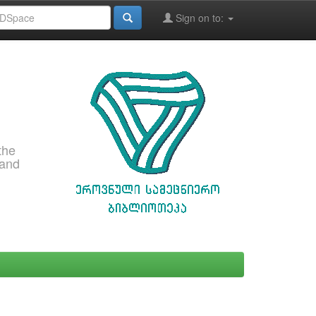
Sign on to:
the
 and