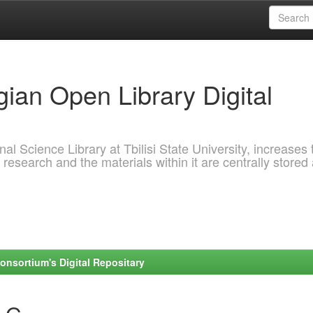
ian Open Library Digital
al Science Library at Tbilisi State University, increases 
 research and the materials within it are centrally stored
onsortium's Digital Repositary