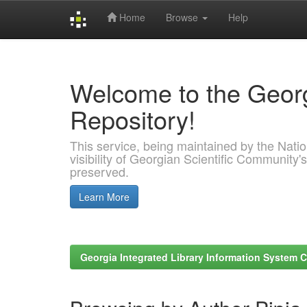
Home
Browse
Help
Skip
navigation
Welcome to the Georg
Repository!
This service, being maintained by the Nation
visibility of Georgian Scientific Community's
preserved.
Learn More
Georgia Integrated Library Information System C