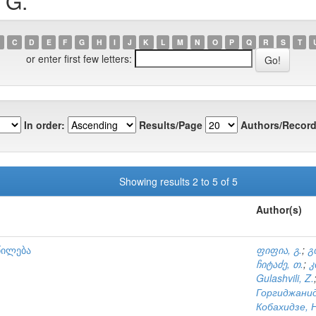
 G.
C
D
E
F
G
H
I
J
K
L
M
N
O
P
Q
R
S
T
or enter first few letters:
In order:
Results/Page
Authors/Record
Showing results 2 to 5 of 5
Author(s)
წილება
ფიფია, გ.
;
გ
ჩიტაძე, თ.
;
კ
Gulashvili, Z.
Горгиджанид
Кобахидзе, Н