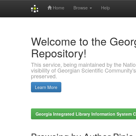
Home
Browse
Help
Skip
navigation
Welcome to the Georg
Repository!
This service, being maintained by the Nation
visibility of Georgian Scientific Community's
preserved.
Learn More
Georgia Integrated Library Information System C