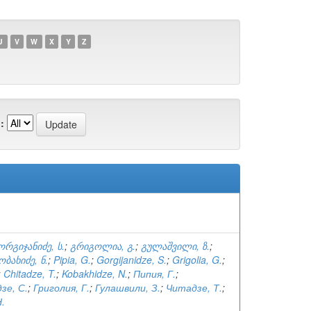
U
V
W
X
Y
Z
:
ორგიჯანიძე, ს.
;
გრიგოლია, გ.
;
გულაშვილი, ზ.
;
ობახიძე, ნ.
;
Pipia, G.
;
Gorgijanidze, S.
;
Grigolia, G.
;
;
Chitadze, T.
;
Kobakhidze, N.
;
Пипия, Г.
;
зе, С.
;
Григолия, Г.
;
Гулашвили, З.
;
Читадзе, Т.
;
.