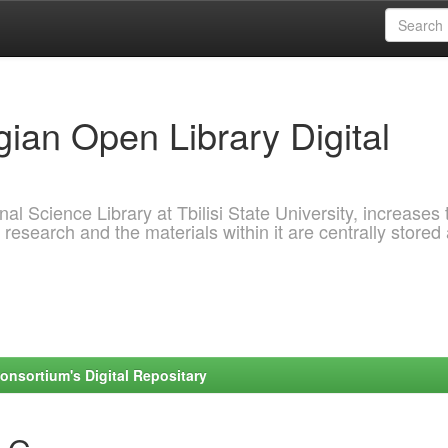
ian Open Library Digital
al Science Library at Tbilisi State University, increases 
 research and the materials within it are centrally stored
onsortium's Digital Repositary