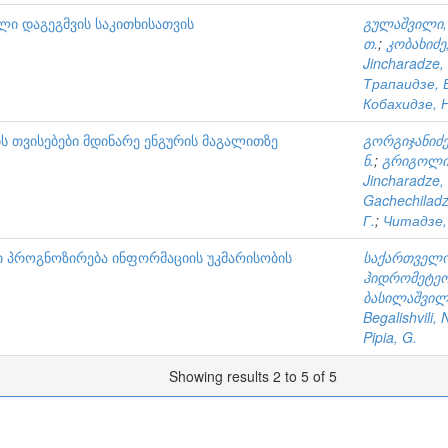
ლი დაგეგმვის საკითხისათვის
გულაშვილი, 
თ.
;
კობახიძე,
Jincharadze,
Трапаидзе, 
Кобахидзе, Н
 თვისებები მდინარე ენგურის მაგალითზე
გორგიჯანიძე,
ნ.
;
გრიგოლია
Jincharadze,
Gachechiladz
Г.
;
Читадзе,
ი პროგნოზირება ინფორმაციის უკმარისობის
საქართველო
ჰიდრომეტეო
ბასილაშვილი
Begalishvili, 
Pipia, G.
Showing results 2 to 5 of 5