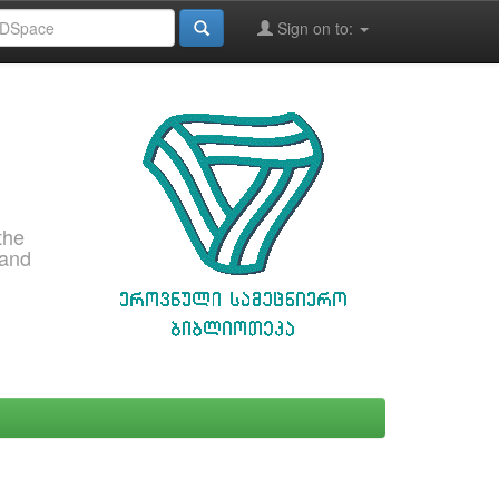
Sign on to:
the
 and