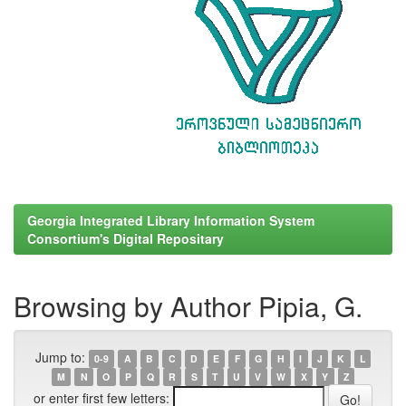
Georgia Integrated Library Information System
Consortium's Digital Repositary
Browsing by Author Pipia, G.
Jump to:
0-9
A
B
C
D
E
F
G
H
I
J
K
L
M
N
O
P
Q
R
S
T
U
V
W
X
Y
Z
or enter first few letters: