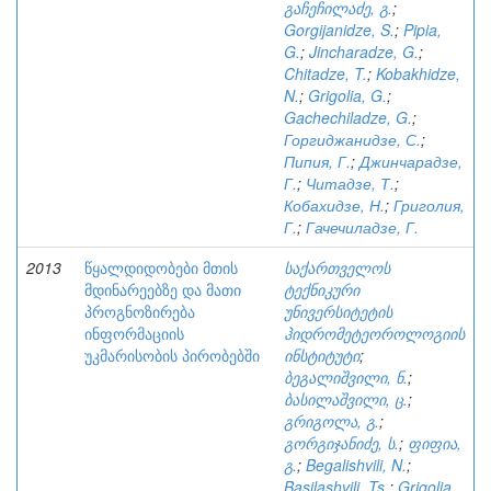
გაჩეჩილაძე, გ.
;
Gorgijanidze, S.
;
Pipia,
G.
;
Jincharadze, G.
;
Chitadze, T.
;
Kobakhidze,
N.
;
Grigolia, G.
;
Gachechiladze, G.
;
Горгиджанидзе, С.
;
Пипия, Г.
;
Джинчарадзе,
Г.
;
Читадзе, Т.
;
Кобахидзе, Н.
;
Григолия,
Г.
;
Гачечиладзе, Г.
2013
წყალდიდობები მთის
საქართველოს
მდინარეებზე და მათი
ტექნიკური
პროგნოზირება
უნივერსიტეტის
ინფორმაციის
ჰიდრომეტეოროლოგიის
უკმარისობის პირობებში
ინსტიტუტი
;
ბეგალიშვილი, ნ.
;
ბასილაშვილი, ც.
;
გრიგოლა, გ.
;
გორგიჯანიძე, ს.
;
ფიფია,
გ.
;
Begalishvili, N.
;
Basilashvili, Ts.
;
Grigolia,