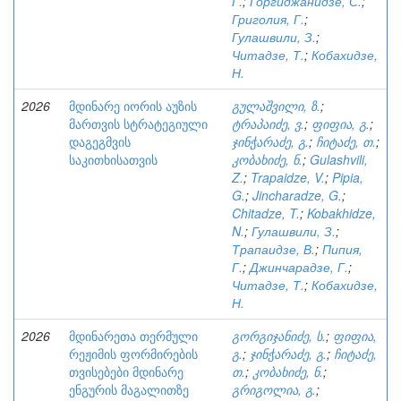
Г.
;
Горгиджанидзе, С.
;
Григолия, Г.
;
Гулашвили, З.
;
Читадзе, Т.
;
Кобахидзе,
Н.
2026
მდინარე იორის აუზის
გულაშვილი, ზ.
;
მართვის სტრატეგიული
ტრაპაიძე, ვ.
;
ფიფია, გ.
;
დაგეგმვის
ჯინჭარაძე, გ.
;
ჩიტაძე, თ.
;
საკითხისათვის
კობახიძე, ნ.
;
Gulashvili,
Z.
;
Trapaidze, V.
;
Pipia,
G.
;
Jincharadze, G.
;
Chitadze, T.
;
Kobakhidze,
N.
;
Гулашвили, З.
;
Трапаидзе, В.
;
Пипия,
Г.
;
Джинчарадзе, Г.
;
Читадзе, Т.
;
Кобахидзе,
Н.
2026
მდინარეთა თერმული
გორგიჯანიძე, ს.
;
ფიფია,
რეჟიმის ფორმირების
გ.
;
ჯინჭარაძე, გ.
;
ჩიტაძე,
თვისებები მდინარე
თ.
;
კობახიძე, ნ.
;
ენგურის მაგალითზე
გრიგოლია, გ.
;