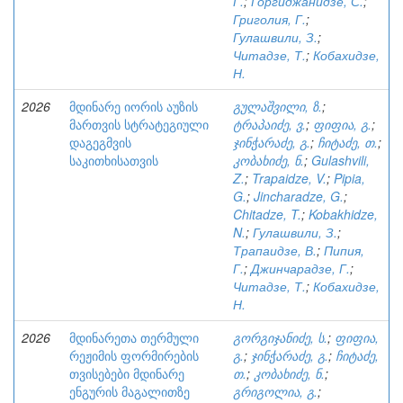
Г.
;
Горгиджанидзе, С.
;
Григолия, Г.
;
Гулашвили, З.
;
Читадзе, Т.
;
Кобахидзе,
Н.
2026
მდინარე იორის აუზის
გულაშვილი, ზ.
;
მართვის სტრატეგიული
ტრაპაიძე, ვ.
;
ფიფია, გ.
;
დაგეგმვის
ჯინჭარაძე, გ.
;
ჩიტაძე, თ.
;
საკითხისათვის
კობახიძე, ნ.
;
Gulashvili,
Z.
;
Trapaidze, V.
;
Pipia,
G.
;
Jincharadze, G.
;
Chitadze, T.
;
Kobakhidze,
N.
;
Гулашвили, З.
;
Трапаидзе, В.
;
Пипия,
Г.
;
Джинчарадзе, Г.
;
Читадзе, Т.
;
Кобахидзе,
Н.
2026
მდინარეთა თერმული
გორგიჯანიძე, ს.
;
ფიფია,
რეჟიმის ფორმირების
გ.
;
ჯინჭარაძე, გ.
;
ჩიტაძე,
თვისებები მდინარე
თ.
;
კობახიძე, ნ.
;
ენგურის მაგალითზე
გრიგოლია, გ.
;