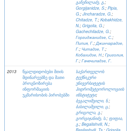
გაჩეჩილაძე, გ.
;
Gorgijanidze, S.
;
Pipia,
G.
;
Jincharadze, G.
;
Chitadze, T.
;
Kobakhidze,
N.
;
Grigolia, G.
;
Gachechiladze, G.
;
Горгиджанидзе, С.
;
Пипия, Г.
;
Джинчарадзе,
Г.
;
Читадзе, Т.
;
Кобахидзе, Н.
;
Григолия,
Г.
;
Гачечиладзе, Г.
2013
წყალდიდობები მთის
საქართველოს
მდინარეებზე და მათი
ტექნიკური
პროგნოზირება
უნივერსიტეტის
ინფორმაციის
ჰიდრომეტეოროლოგიის
უკმარისობის პირობებში
ინსტიტუტი
;
ბეგალიშვილი, ნ.
;
ბასილაშვილი, ც.
;
გრიგოლა, გ.
;
გორგიჯანიძე, ს.
;
ფიფია,
გ.
;
Begalishvili, N.
;
Basilashvili, Ts.
;
Grigolia,