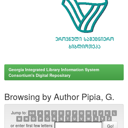
Georgia Integrated Library Information System
Consortium's Digital Repositary
Browsing by Author Pipia, G.
Jump to:
0-9
A
B
C
D
E
F
G
H
I
J
K
L
M
N
O
P
Q
R
S
T
U
V
W
X
Y
Z
or enter first few letters: