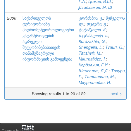
Г.А.
;
Цомая, В.Ш.
;
Дзадзамия, М. Ш
2008
საქართველოს
კორძახია, გ.
;
შენგელია,
ტერიტორიაზე
ლ.
;
თვაური, გ.
;
ჰიდრომეტეოროლოგიური
ტატიშვილი, მ.
;
კატასტროფების
მკურნალიძე, ი.
;
ადრეული
Kordzakhia, G.
;
შეტყობინებისათვის
Shengelia, L.
;
Tvauri, G.
;
თანამგზავრული
Tatishvili, M.
;
ინფორმაციის გამოყენება
Mkurnalidze, I.
;
Кордзахия, Г.И.
;
Шенгелия, Л.Д.
;
Тваури,
Г.
;
Татишвили, М.
;
Мкурналидзе, И.
Showing results 1 to 20 of 22
next >
Theme by