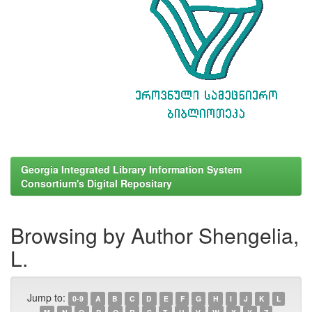
Georgia Integrated Library Information System
Consortium's Digital Repositary
Browsing by Author Shengelia,
L.
Jump to:
0-9
A
B
C
D
E
F
G
H
I
J
K
L