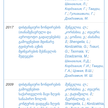
Шенгелия, Л.
;
Кордзахия, Г.
;
Тваури,
Г.
;
Гулиашвили, Г.
;
Дзадзамиа, М.
2017
დისტანციური ზონდირების
შენგელია, ლ.
;
(თანამგზავრული და
კორძახია, გ.
;
თვაური,
აეროფოტო გადაღებების)
გ.
;
ცომაია, ვ.
;
ძაძამია,
გამოყენებით მდინარე
მ.
;
Shengelia, L.
;
ტვიბერის აუზის
Kordzakhia, G.
;
Tvauri,
მყინვარების შესწავლის
G.
;
Tsomaia, V.
;
შედეგები
Dzadzamia, M.
;
Шенгелия, Л.Д.
;
Кордзахия, Г.И.
;
Тваури,
Г.А.
;
Цомая, В.Ш.
;
Дзадзамия, М. Ш.
2009
დისტანციური ზონდირების
შენგელია, ლ.
;
გამოყენებით
კორძახია, გ.
;
თვაური,
საქართველოს შავი ზღვის
გ.
;
ტატიშვილი, მ.
;
სანაპირო ზოლის
მკურნალიძე, ი.
;
კონტურის დადგენა ზღვის
Shengelia, L.
;
Kordzakhia,