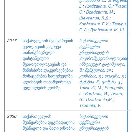
გ.
;
ძაძამია, მ.
;
Shengelia,
L.
;
Kordzakhia, G.
;
Tvauri,
G.
;
Dzadzamia, M.
;
Шенгелия, Л.Д.
;
Кордзахия, Г.И.
;
Тваури,
Г. А.
;
Дзадзамия, М. Ш.
2017
საქარველოს მყინვარების
საქართველოს
ევოლუციის კვლევა
ტექნიკური
თანამგზავრული
უნივერსიტეტის
დისტანციური
ჰიდრომეტეოროლოგიის
მეთოდოლოგიების და
ინსტიტუტი
;
ტატიშვილი,
მიწისპირა დაკვირვებების
მ.
;
შენგელია, ლ.
;
მონაცემების საფუძველზე
კორძაია, გ.
;
თვაური, გ.
;
კლიმატის თანამედროვე
ძაძამია, მ.
;
ცომაია, ვ.
;
ცვლილების ფონზე
Tatishvili, M.
;
Shengelia,
L.
;
Kordzaia, G.
;
Tvauri,
G.
;
Dzadzamia,M.
;
Tsomaia, V.
2020
საქართველოს
საქართველოს
მყინვარების დეგრადაციის
ტექნიკური
შესწავლა და მათი დნობის
უნივერსიტეტის