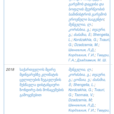
გარემოს დაცვისა და
სოფლის მეურნეობის
სამინისტროს გარემოს
ეროვნული სააგენტო
;
შენგელია, ლ.
;
კორძახია, გ.
;
თვაური,
გ.
;
ძაძამია, მ.
;
Shengelia,
L.
;
Kordzakhia, G.
;
Tvauri,
G.
;
Dzadzamia, M.
;
Шенгелия, Л.Д.
;
Кордзахия, Г.И.
;
Тваури,
Г.А.
;
Дзадзамия, М. Ш.
2018
საქართველოს მცირე
შენგელია, ლ.
;
მყინვარებზე კლიმატის
კორძახია, გ.
;
თვაური,
ცვლილების ზეგავლენის
გ.
;
ცომაია, ვ.
;
ძაძამია,
შესწავლა დისტანციური
მ.
;
Shengelia, L.
;
ზონდირე-ბის მონაცემების
Kordzakhia, G.
;
Tvauri,
გამოყენებით
G.
;
Tsomaia, V.
;
Dzadzamia, M
;
Шенгелия, Л.Д.
;
Кордзахия, Г.И.
;
Тваури,