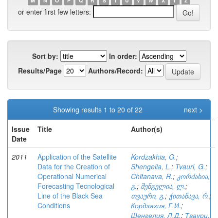
M
N
O
P
Q
R
S
T
U
V
W
X
Y
Z
or enter first few letters:
Sort by:
In order:
Results/Page
Authors/Record:
Showing results 1 to 20 of 22
next >
Issue
Title
Author(s)
Date
2011
Application of the Satellite
Kordzakhia, G.
;
Data for the Creation of
Shengelia, L.
;
Tvauri, G.
;
Operational Numerical
Chitanava, R.
;
კორძახია,
Forecasting Tecnological
გ.
;
შენგელია, ლ.
;
Line of the Black Sea
თვაური, გ.
;
ჭითანავა, რ.
;
Conditions
Кордзахия, Г.И.
;
Шенгелия, Л.Д.
;
Тваури,