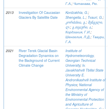
Г.А.
;
Читанава, Рю.
2013
Investigation Of Caucasian
Kordzakhia, G.
;
Glaciers By Satellite Date
Shengelia, L.
;
Tvauri, G.
;
კორძახია, გ.
;
შენგელი,
ლ.
;
გ.თვაური, ა,
;
Кордзахия, Г.И.
;
Шенгелия, Л.Д.
;
Тваури,
Г.А.
2021
River Terek Glacial Basin
Institute of
Degradation Dynamics on
Hydrometeorology,
the Background of Current
Georgian Technical
Climate Change
University
;
Iv.
Javakhishvili Tbilisi State
University E.
Andronikashvili Institute of
Physics
;
National
Environmental Agency of
the Ministry of
Environmental Protection
and Agriculture of