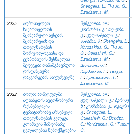
Georgia
;
Kordzakhia, G.
;
Shengelia, L.
;
Tvauri, G.
;
Dzadzamia, M.
2025
აღმოსავლეთ
შენგელია, ლ.
;
საქართველოს
კორძახია, გ.
;
თვაური,
მყინვარული აუზების
გ.
;
გულიაშვილი, გ.
;
მყინვარების და
ძაძამია, მ.
;
Shengelia, L.
;
თოვლნარების
Kordzakhia, G.
;
Tvauri,
მორფოლოგიისა და
G.
;
Guliashvili, G.
;
ექსპოზიციის შესწავლის
Dzadzamia, M.
;
შედეგები თანამგზავრული
Шенгелия Л.
;
დისტანციური
Кордзахия, Г.
;
Тваури,
დაკვირვების საფუძველზე
Г.
;
Гулиашвили, Г.
;
Дзадзамиа, М.
2022
ბოლო ათწლეულში
შენგელია, ლ.
;
აფხაზეთის ავტონომიური
გულიაშვილი, გ.
;
ბერიძე,
რესპუბლიკის
ს.
;
კორძახია, გ.
;
თვაური,
ტერიტორიაზე არსებული
გ.
;
Shengelia, L.
;
თოვლნარების კვლევა
Guliashvili, G.
;
Beridze,
კლიმატის მიმდინარე
S.
;
Kordzakhia, G.
;
Tvauri,
ცვლილების ზემოქმედების
G.