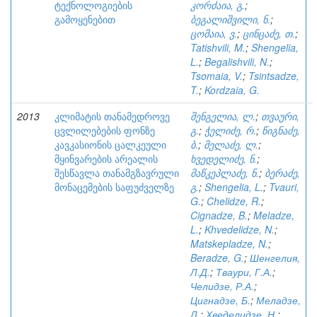
ტექნოლოგიების
კორძაია, გ.
;
გამოყენებით
ბეგალიშვილი, ნ.
;
ცომაია, ვ.
;
ცინცაძე, თ.
;
Tatishvili, M.
;
Shengelia,
L.
;
Begalishvili, N.
;
Tsomaia, V.
;
Tsintsadze,
T.
;
Kordzaia, G.
2013
კლიმატის თანამედროვე
შენგელია, ლ.
;
თვაური,
ცვლილებების ფონზე
გ.
;
ჭელიძე, რ.
;
წიგნაძე,
კავკასიონის ცალკეული
ბ.
;
მელაძე, ლ.
;
მყინვარების არეალის
ხვედელიძე, ნ.
;
შესწავლა თანამგზავრული
მაწკეპლაძე, ნ.
;
ბერაძე,
მონაცემების საფუძველზე
გ.
;
Shengelia, L.
;
Tvauri,
G.
;
Chelidze, R.
;
Cignadze, B.
;
Meladze,
L.
;
Khvedelidze, N.
;
Matskepladze, N.
;
Beradze, G.
;
Шенгелия,
Л.Д.
;
Тваури, Г.А.
;
Челидзе, Р.А.
;
Цигнадзе, Б.
;
Меладзе,
Л.
;
Хведелидзе, Н.
;