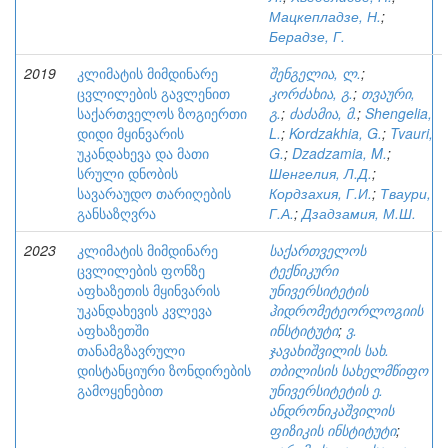
Мацкепладзе, Н.
;
Берадзе, Г.
2019
კლიმატის მიმდინარე
შენგელია, ლ.
;
ცვლილების გავლენით
კორძახია, გ.
;
თვაური,
საქართველოს ზოგიერთი
გ.
;
ძაძამია, მ.
;
Shengelia,
დიდი მყინვარის
L.
;
Kordzakhia, G.
;
Tvauri,
უკანდახევა და მათი
G.
;
Dzadzamia, M.
;
სრული დნობის
Шенгелия, Л.Д.
;
სავარაუდო თარიღების
Кордзахия, Г.И.
;
Тваури,
განსაზღვრა
Г.А.
;
Дзадзамия, М.Ш.
2023
კლიმატის მიმდინარე
საქართველოს
ცვლილების ფონზე
ტექნიკური
აფხაზეთის მყინვარის
უნივერსიტეტის
უკანდახევის კვლევა
ჰიდრომეტეორლოგიის
აფხაზეთში
ინსტიტუტი
;
ვ.
თანამგზავრული
ჯავახიშვილის სახ.
დისტანციური ზონდირების
თბილისის სახელმწიფო
გამოყენებით
უნივერსიტეტის ე.
ანდრონიკაშვილის
ფიზიკის ინსტიტუტი
;