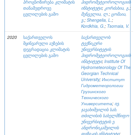
პროგნოზირება კლიმატის
ჰიდრომეტეოროლოგიის
თანამედროვე
ინსტიტუტი
;
კორძახია, გ.
;
ცვლილების გამო
შენგელია, ლ.
;
ცომაია,
ვ.
;
Shengelia, L.
;
Kordkhia, G.
;
Tsomaia, V.
2020
საქართველოს
საქართველოს
მყინვარული აუზების
ტექნიკური
დეგრადაცია კლიმატის
უნივერსიტეტის
ცვლილების გამო
ჰიდრომეტეოროლოგიის
ინსტიტუტი
;
Institute Of
Hydrometeorology Of The
Georgian Technical
University
;
Институт
Гидрометеорологии
Грузинского
Технического
Университета
;
ივ.
ჯავახიშვილის სახ.
თბილისის სახელმწიფო
უნივერსიტეტის ე.
ანდრონიკაშვილის
ფიზიკის ინსტიტუტი
;