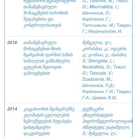
ზედაპირის ტემპერატურის
G.
;
Tatishvili, M.
;
Tvauri,
თანამგზავრული
G.
;
Mkurnalidze, I.
;
მონაცემების ხარისხის
Шенгелия, Л.
;
შეფასებისა და
Кордзахия, Г.
;
კონტროლისათვის
Татишвили, М.
;
Тваури,
Г.
;
Мкурналидзе, И.
2016
თანამგზავრული
შენგელია, ლ.
;
მონაცემებით მთის
კორძახია, გ.
;
თვაური,
მყინვარის ფირნის ხაზის
გ.
;
ცომაია, ვ.
;
ძაძამია,
სიმაღლის განსაზღვრა
მ.
;
Shengelia, L.
;
გეფერის მეთოდის
Kordzakhia, G.
;
Tvauri,
გამოყენებით
G.
;
Tsomaia, V.
;
Dzadzamia, M.
;
Шенгелия, Л.Д.
;
Кордзахия, Г.И.
;
Тваури,
Г.А.
;
Цомая, В.Ш.
2014
კავკასიონის მყინვარებზე
ტექნიკური
კლიმატის ცვლილების
უნივერსიტეტის
ზემოქმედების შეფასება
ჰიდრომეტეოროლოგიის
დისტანციური
ინსტიტუტი
;
ტატიშვილი,
დაკვირვების
მ.
;
შენგელია, ლ.
;