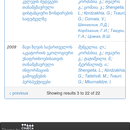
კვლევის შედეგები
კორძახია, გ.
;
თვაური,
თანამგზავრული
გ.
;
ცომაია, ვ.
;
Shengelia,
დისტანციური ზონდირების
L.
;
Kordzakhia, G.
;
Tvauri,
საფუძველზე
G.
;
Comaia, V.
;
Шенгелия, Л.Д.
;
Кордзахия, Г.И.
;
Тваури,
Г.А.
;
Цомая, В.Ш.
2009
შავი ზღვის საქართველოს
შენგელია, ლ.
;
აკვატორიის ეკოლოგიური
კორძახია, გ.
;
თვაური,
უსაფრთხოებისათვის
გ.
;
ტატიშვილი, მ.
;
თანამგზავრული
მკურნალიძე, ი.
;
ინფორმაციის
Shengelia, L.
;
Kordzakhia,
გამოყენების
G.
;
Tatishvili, M.
;
Tvauri,
პერსპექტივები
G.
;
Mkurnalidze, I.
< previous
Showing results 3 to 22 of 22
Theme by