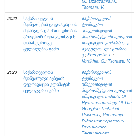
G.
;
Dzadzamia,M.
;
Tsomaia, V.
2020
საქართველოს
საქართველოს
მყინვარების დეგრადაციის
ტექნიკური
შესწავლა და მათი დნობის
უნივერსიტეტის
პროგნოზირება კლიმატის
ჰიდრომეტეოროლოგიის
თანამედროვე
ინსტიტუტი
;
კორძახია, გ.
;
ცვლილების გამო
შენგელია, ლ.
;
ცომაია,
ვ.
;
Shengelia, L.
;
Kordkhia, G.
;
Tsomaia, V.
2020
საქართველოს
საქართველოს
მყინვარული აუზების
ტექნიკური
დეგრადაცია კლიმატის
უნივერსიტეტის
ცვლილების გამო
ჰიდრომეტეოროლოგიის
ინსტიტუტი
;
Institute Of
Hydrometeorology Of The
Georgian Technical
University
;
Институт
Гидрометеорологии
Грузинского
Технического