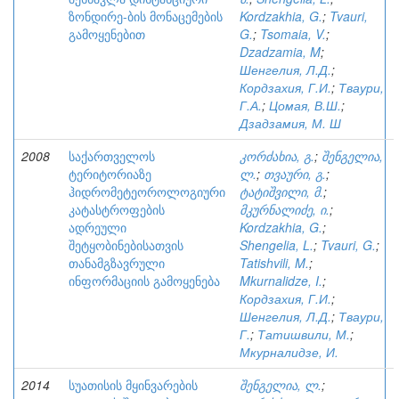
ზონდირე-ბის მონაცემების
Kordzakhia, G.
;
Tvauri,
გამოყენებით
G.
;
Tsomaia, V.
;
Dzadzamia, M
;
Шенгелия, Л.Д.
;
Кордзахия, Г.И.
;
Тваури,
Г.А.
;
Цомая, В.Ш.
;
Дзадзамия, М. Ш
2008
საქართველოს
კორძახია, გ.
;
შენგელია,
ტერიტორიაზე
ლ.
;
თვაური, გ.
;
ჰიდრომეტეოროლოგიური
ტატიშვილი, მ.
;
კატასტროფების
მკურნალიძე, ი.
;
ადრეული
Kordzakhia, G.
;
შეტყობინებისათვის
Shengelia, L.
;
Tvauri, G.
;
თანამგზავრული
Tatishvili, M.
;
ინფორმაციის გამოყენება
Mkurnalidze, I.
;
Кордзахия, Г.И.
;
Шенгелия, Л.Д.
;
Тваури,
Г.
;
Татишвили, М.
;
Мкурналидзе, И.
2014
სუათისის მყინვარების
შენგელია, ლ.
;