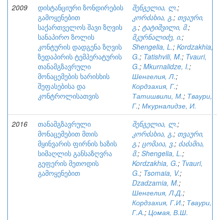
2009
დისტანციური ზონდირების
შენგელია, ლ.
;
გამოყენებით
კორძახია, გ.
;
თვაური,
საქართველოს შავი ზღვის
გ.
;
ტატიშვილი, მ.
;
სანაპირო ზოლის
მკურნალიძე, ი.
;
კონტურის დადგენა ზღვის
Shengelia, L.
;
Kordzakhia,
ზედაპირის ტემპერატურის
G.
;
Tatishvili, M.
;
Tvauri,
თანამგზავრული
G.
;
Mkurnalidze, I.
;
მონაცემების ხარისხის
Шенгелия, Л.
;
შეფასებისა და
Кордзахия, Г.
;
კონტროლისათვის
Татишвили, М.
;
Тваури,
Г.
;
Мкурналидзе, И.
2016
თანამგზავრული
შენგელია, ლ.
;
მონაცემებით მთის
კორძახია, გ.
;
თვაური,
მყინვარის ფირნის ხაზის
გ.
;
ცომაია, ვ.
;
ძაძამია,
სიმაღლის განსაზღვრა
მ.
;
Shengelia, L.
;
გეფერის მეთოდის
Kordzakhia, G.
;
Tvauri,
გამოყენებით
G.
;
Tsomaia, V.
;
Dzadzamia, M.
;
Шенгелия, Л.Д.
;
Кордзахия, Г.И.
;
Тваури,
Г.А.
;
Цомая, В.Ш.