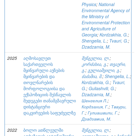
Physics
;
National
Environmental Agency of
the Ministry of
Environmental Protection
and Agriculture of
Georgia
;
Kordzakhia, G.
;
Shengelia, L.
;
Tvauri, G.
;
Dzadzamia, M.
2025
აღმოსავლეთ
შენგელია, ლ.
;
საქართველოს
კორძახია, გ.
;
თვაური,
მყინვარული აუზების
გ.
;
გულიაშვილი, გ.
;
მყინვარების და
ძაძამია, მ.
;
Shengelia, L.
;
თოვლნარების
Kordzakhia, G.
;
Tvauri,
მორფოლოგიისა და
G.
;
Guliashvili, G.
;
ექსპოზიციის შესწავლის
Dzadzamia, M.
;
შედეგები თანამგზავრული
Шенгелия Л.
;
დისტანციური
Кордзахия, Г.
;
Тваури,
დაკვირვების საფუძველზე
Г.
;
Гулиашвили, Г.
;
Дзадзамиа, М.
2022
ბოლო ათწლეულში
შენგელია, ლ.
;