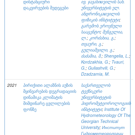
დისტანციური
ივ. ჯავახიשვილის სახ.
დაკვირვების შედეგები
უნივერსიტეტის ელ.
ანდრონიკაשვილის
ფიზიკის ინსტიტუტი
;
გარემოს ეროვნული
სააგენტო
;
შენგელია,
ლ.
;
კორძახია, გ.
;
თვაური, გ.
;
გულიაშვილი, გ.
;
ძაძამია, მ.
;
Shengelia, L.
;
Kordzakhia, G.
;
Tvauri,
G.
;
Guliashvili, G.
;
Dzadzamia, M.
2021
პირიქითი ალაზნის აუზის
საქართველოს
მყინვარების დეგრადაციის
ტექნიკური
დინამიკა კლიმატის
უნივერსიტეტის
მიმდინარე ცვლილების
ჰიდრომეტეოროლოგიის
ფონზე
ინსტიტუტი
;
Institute Of
Hydrometeorology Of The
Georgian Technical
University
;
Институт
Гидрометеорологии