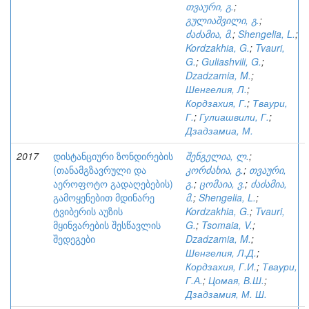
თვაური, გ.
;
გულიაშვილი, გ.
;
ძაძამია, მ.
;
Shengelia, L.
;
Kordzakhia, G.
;
Tvauri,
G.
;
Guliashvili, G.
;
Dzadzamia, M.
;
Шенгелия, Л.
;
Кордзахия, Г.
;
Тваури,
Г.
;
Гулиашвили, Г.
;
Дзадзамиа, М.
2017
დისტანციური ზონდირების
შენგელია, ლ.
;
(თანამგზავრული და
კორძახია, გ.
;
თვაური,
აეროფოტო გადაღებების)
გ.
;
ცომაია, ვ.
;
ძაძამია,
გამოყენებით მდინარე
მ.
;
Shengelia, L.
;
ტვიბერის აუზის
Kordzakhia, G.
;
Tvauri,
მყინვარების შესწავლის
G.
;
Tsomaia, V.
;
შედეგები
Dzadzamia, M.
;
Шенгелия, Л.Д.
;
Кордзахия, Г.И.
;
Тваури,
Г.А.
;
Цомая, В.Ш.
;
Дзадзамия, М. Ш.