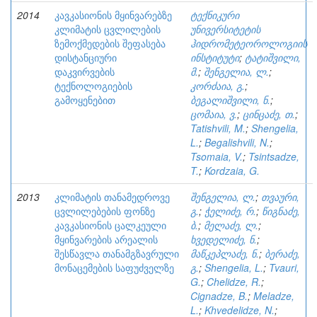
2014
კავკასიონის მყინვარებზე
ტექნიკური
კლიმატის ცვლილების
უნივერსიტეტის
ზემოქმედების შეფასება
ჰიდრომეტეოროლოგიის
დისტანციური
ინსტიტუტი
;
ტატიშვილი,
დაკვირვების
მ.
;
შენგელია, ლ.
;
ტექნოლოგიების
კორძაია, გ.
;
გამოყენებით
ბეგალიშვილი, ნ.
;
ცომაია, ვ.
;
ცინცაძე, თ.
;
Tatishvili, M.
;
Shengelia,
L.
;
Begalishvili, N.
;
Tsomaia, V.
;
Tsintsadze,
T.
;
Kordzaia, G.
2013
კლიმატის თანამედროვე
შენგელია, ლ.
;
თვაური,
ცვლილებების ფონზე
გ.
;
ჭელიძე, რ.
;
წიგნაძე,
კავკასიონის ცალკეული
ბ.
;
მელაძე, ლ.
;
მყინვარების არეალის
ხვედელიძე, ნ.
;
შესწავლა თანამგზავრული
მაწკეპლაძე, ნ.
;
ბერაძე,
მონაცემების საფუძველზე
გ.
;
Shengelia, L.
;
Tvauri,
G.
;
Chelidze, R.
;
Cignadze, B.
;
Meladze,
L.
;
Khvedelidze, N.
;