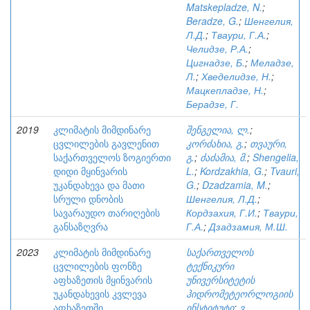
Matskepladze, N.
;
Beradze, G.
;
Шенгелия,
Л.Д.
;
Тваури, Г.А.
;
Челидзе, Р.А.
;
Цигнадзе, Б.
;
Меладзе,
Л.
;
Хведелидзе, Н.
;
Мацкепладзе, Н.
;
Берадзе, Г.
2019
კლიმატის მიმდინარე
შენგელია, ლ.
;
ცვლილების გავლენით
კორძახია, გ.
;
თვაური,
საქართველოს ზოგიერთი
გ.
;
ძაძამია, მ.
;
Shengelia,
დიდი მყინვარის
L.
;
Kordzakhia, G.
;
Tvauri,
უკანდახევა და მათი
G.
;
Dzadzamia, M.
;
სრული დნობის
Шенгелия, Л.Д.
;
სავარაუდო თარიღების
Кордзахия, Г.И.
;
Тваури,
განსაზღვრა
Г.А.
;
Дзадзамия, М.Ш.
2023
კლიმატის მიმდინარე
საქართველოს
ცვლილების ფონზე
ტექნიკური
აფხაზეთის მყინვარის
უნივერსიტეტის
უკანდახევის კვლევა
ჰიდრომეტეორლოგიის
აფხაზეთში
ინსტიტუტი
;
ვ.