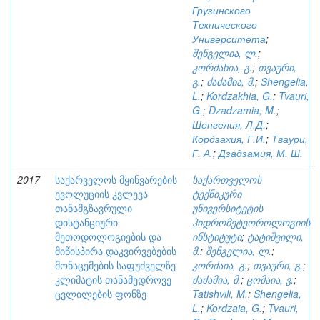
Грузинского
Технического
Университета
;
შენგელია, ლ.
;
კორძახია, გ.
;
თვაური,
გ.
;
ძაძამია, მ.
;
Shengelia,
L.
;
Kordzakhia, G.
;
Tvauri,
G.
;
Dzadzamia, M.
;
Шенгелия, Л.Д.
;
Кордзахия, Г.И.
;
Тваури,
Г. А.
;
Дзадзамия, М. Ш.
2017
საქარველოს მყინვარების
საქართველოს
ევოლუციის კვლევა
ტექნიკური
თანამგზავრული
უნივერსიტეტის
დისტანციური
ჰიდრომეტეოროლოგიის
მეთოდოლოგიების და
ინსტიტუტი
;
ტატიშვილი,
მიწისპირა დაკვირვებების
მ.
;
შენგელია, ლ.
;
მონაცემების საფუძველზე
კორძაია, გ.
;
თვაური, გ.
;
კლიმატის თანამედროვე
ძაძამია, მ.
;
ცომაია, ვ.
;
ცვლილების ფონზე
Tatishvili, M.
;
Shengelia,
L.
;
Kordzaia, G.
;
Tvauri,