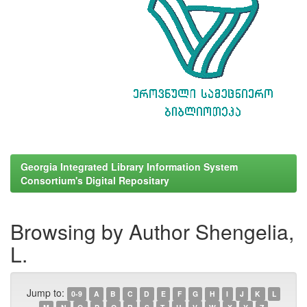
Georgia Integrated Library Information System
Consortium's Digital Repositary
Browsing by Author Shengelia,
L.
Jump to:
0-9
A
B
C
D
E
F
G
H
I
J
K
L