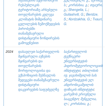
აფხაზეთის ავტონომიური
გულიაშვილი, გ.
;
ბერიძე,
რესპუბლიკის
ს.
;
კორძახია, გ.
;
თვაური,
ტერიტორიაზე არსებული
გ.
;
Shengelia, L.
;
თოვლნარების კვლევა
Guliashvili, G.
;
Beridze,
კლიმატის მიმდინარე
S.
;
Kordzakhia, G.
;
Tvauri,
ცვლილების ზემოქმედების
G.
პირობებში
თანამგზავრული
დისტანციური ზონდირების
გამოყენებით
2024
დასავლეთ საქართველოს
საქართველოს
მყინვარული აუზების
ტექნიკური
მყინვარების და
უნივერსიტეტის
თოვლნარების
ჰიდრომეტეოროლოგიის
მორფოლოგიისა და
ინსტიტუტი
;
თბილისის
ექსპოზიციის შესწავლის
ივ. ჯავახიშვილის სახ.
შედეგები თანამგზავრული
უნივერსიტეტის ელ.
დისტანციური
ანდრონიკაშვილის
დაკვირვების საფუძველზე
ფიზიკის ინსტიტუტი
;
გარემოს ეროვნული
სააგენტო
;
შენგელია,
ლ.
;
კორძახია, გ.
;