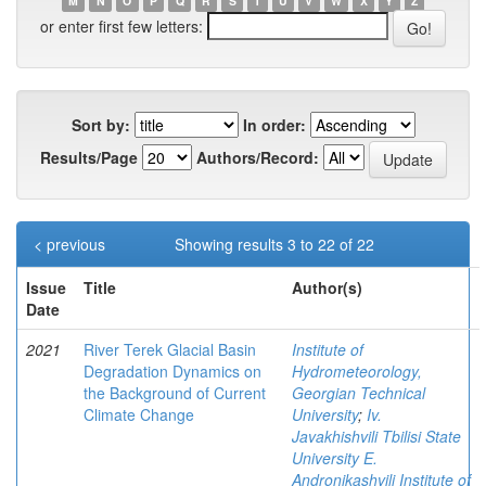
M
N
O
P
Q
R
S
T
U
V
W
X
Y
Z
or enter first few letters:
Sort by:
In order:
Results/Page
Authors/Record:
< previous
Showing results 3 to 22 of 22
Issue
Title
Author(s)
Date
2021
River Terek Glacial Basin
Institute of
Degradation Dynamics on
Hydrometeorology,
the Background of Current
Georgian Technical
Climate Change
University
;
Iv.
Javakhishvili Tbilisi State
University E.
Andronikashvili Institute of