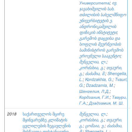
Университета
;
ივ.
ჯავახიშვილის სახ.
თბილისის სახელმწიფო
უნივერსიტეტის ე.
ანდრონიკაშვილის
ფიზიკის ინსტიტუტი
;
გარემოს დაცვისა და
სოფლის მეურნეობის
სამინისტროს გარემოს
ეროვნული სააგენტო
;
შენგელია, ლ.
;
კორძახია, გ.
;
თვაური,
გ.
;
ძაძამია, მ.
;
Shengelia,
L.
;
Kordzakhia, G.
;
Tvauri,
G.
;
Dzadzamia, M.
;
Шенгелия, Л.Д.
;
Кордзахия, Г.И.
;
Тваури,
Г.А.
;
Дзадзамия, М. Ш.
2018
საქართველოს მცირე
შენგელია, ლ.
;
მყინვარებზე კლიმატის
კორძახია, გ.
;
თვაური,
ცვლილების ზეგავლენის
გ.
;
ცომაია, ვ.
;
ძაძამია,
შესწავლა დისტანციური
მ.
;
Shengelia, L.
;