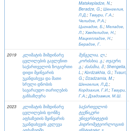
Matskepladze, N.
;
Beradze, G.
;
Шенгелия,
Л.Д.
;
Тваури, Г.А.
;
Челидзе, Р.А.
;
Цигнадзе, Б.
;
Меладзе,
Л.
;
Хведелидзе, Н.
;
Мацкепладзе, Н.
;
Берадзе, Г.
2019
კლიმატის მიმდინარე
შენგელია, ლ.
;
ცვლილების გავლენით
კორძახია, გ.
;
თვაური,
საქართველოს ზოგიერთი
გ.
;
ძაძამია, მ.
;
Shengelia,
დიდი მყინვარის
L.
;
Kordzakhia, G.
;
Tvauri,
უკანდახევა და მათი
G.
;
Dzadzamia, M.
;
სრული დნობის
Шенгелия, Л.Д.
;
სავარაუდო თარიღების
Кордзахия, Г.И.
;
Тваури,
განსაზღვრა
Г.А.
;
Дзадзамия, М.Ш.
2023
კლიმატის მიმდინარე
საქართველოს
ცვლილების ფონზე
ტექნიკური
აფხაზეთის მყინვარის
უნივერსიტეტის
უკანდახევის კვლევა
ჰიდრომეტეორლოგიის
აფხაზეთში
ინსტიტუტი
;
ვ.