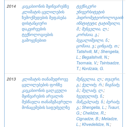
2014
კავკასიონის მყინვარებზე
ტექნიკური
კლიმატის ცვლილების
უნივერსიტეტის
ზემოქმედების შეფასება
ჰიდრომეტეოროლოგიის
დისტანციური
ინსტიტუტი
;
ტატიშვილი,
დაკვირვების
მ.
;
შენგელია, ლ.
;
ტექნოლოგიების
კორძაია, გ.
;
გამოყენებით
ბეგალიშვილი, ნ.
;
ცომაია, ვ.
;
ცინცაძე, თ.
;
Tatishvili, M.
;
Shengelia,
L.
;
Begalishvili, N.
;
Tsomaia, V.
;
Tsintsadze,
T.
;
Kordzaia, G.
2013
კლიმატის თანამედროვე
შენგელია, ლ.
;
თვაური,
ცვლილებების ფონზე
გ.
;
ჭელიძე, რ.
;
წიგნაძე,
კავკასიონის ცალკეული
ბ.
;
მელაძე, ლ.
;
მყინვარების არეალის
ხვედელიძე, ნ.
;
შესწავლა თანამგზავრული
მაწკეპლაძე, ნ.
;
ბერაძე,
მონაცემების საფუძველზე
გ.
;
Shengelia, L.
;
Tvauri,
G.
;
Chelidze, R.
;
Cignadze, B.
;
Meladze,
L.
;
Khvedelidze, N.
;