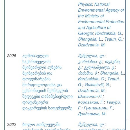
Physics
;
National
Environmental Agency of
the Ministry of
Environmental Protection
and Agriculture of
Georgia
;
Kordzakhia, G.
;
Shengelia, L.
;
Tvauri, G.
;
Dzadzamia, M.
2025
აღმოსავლეთ
შენგელია, ლ.
;
საქართველოს
კორძახია, გ.
;
თვაური,
მყინვარული აუზების
გ.
;
გულიაშვილი, გ.
;
მყინვარების და
ძაძამია, მ.
;
Shengelia, L.
;
თოვლნარების
Kordzakhia, G.
;
Tvauri,
მორფოლოგიისა და
G.
;
Guliashvili, G.
;
ექსპოზიციის შესწავლის
Dzadzamia, M.
;
შედეგები თანამგზავრული
Шенгелия Л.
;
დისტანციური
Кордзахия, Г.
;
Тваури,
დაკვირვების საფუძველზე
Г.
;
Гулиашвили, Г.
;
Дзадзамиа, М.
2022
ბოლო ათწლეულში
შენგელია, ლ.
;