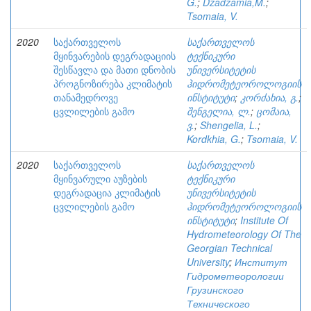
G.
;
Dzadzamia,M.
;
Tsomaia, V.
2020
საქართველოს
საქართველოს
მყინვარების დეგრადაციის
ტექნიკური
შესწავლა და მათი დნობის
უნივერსიტეტის
პროგნოზირება კლიმატის
ჰიდრომეტეოროლოგიის
თანამედროვე
ინსტიტუტი
;
კორძახია, გ.
;
ცვლილების გამო
შენგელია, ლ.
;
ცომაია,
ვ.
;
Shengelia, L.
;
Kordkhia, G.
;
Tsomaia, V.
2020
საქართველოს
საქართველოს
მყინვარული აუზების
ტექნიკური
დეგრადაცია კლიმატის
უნივერსიტეტის
ცვლილების გამო
ჰიდრომეტეოროლოგიის
ინსტიტუტი
;
Institute Of
Hydrometeorology Of The
Georgian Technical
University
;
Институт
Гидрометеорологии
Грузинского
Технического