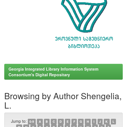
Georgia Integrated Library Information System
Consortium's Digital Repositary
Browsing by Author Shengelia,
L.
Jump to:
0-9
A
B
C
D
E
F
G
H
I
J
K
L