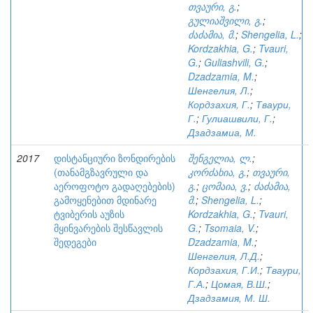
თვაური, გ.
;
გულიაშვილი, გ.
;
ძაძამია, მ.
;
Shengelia, L.
;
Kordzakhia, G.
;
Tvauri,
G.
;
Guliashvili, G.
;
Dzadzamia, M.
;
Шенгелия, Л.
;
Кордзахия, Г.
;
Тваури,
Г.
;
Гулиашвили, Г.
;
Дзадзамиа, М.
2017
დისტანციური ზონდირების
შენგელია, ლ.
;
(თანამგზავრული და
კორძახია, გ.
;
თვაური,
აეროფოტო გადაღებების)
გ.
;
ცომაია, ვ.
;
ძაძამია,
გამოყენებით მდინარე
მ.
;
Shengelia, L.
;
ტვიბერის აუზის
Kordzakhia, G.
;
Tvauri,
მყინვარების შესწავლის
G.
;
Tsomaia, V.
;
შედეგები
Dzadzamia, M.
;
Шенгелия, Л.Д.
;
Кордзахия, Г.И.
;
Тваури,
Г.А.
;
Цомая, В.Ш.
;
Дзадзамия, М. Ш.