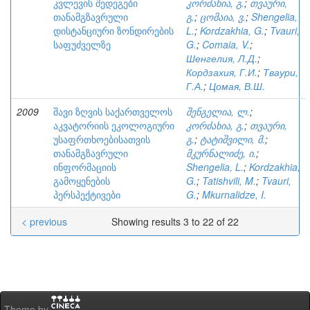
კვლევის შედეგები
კორძახია, გ.
;
თვაური,
თანამგზავრული
გ.
;
ცომაია, ვ.
;
Shengelia,
დისტანციური ზონდირების
L.
;
Kordzakhia, G.
;
Tvauri,
საფუძველზე
G.
;
Comaia, V.
;
Шенгелия, Л.Д.
;
Кордзахия, Г.И.
;
Тваури,
Г.А.
;
Цомая, В.Ш.
2009
შავი ზღვის საქართველოს
შენგელია, ლ.
;
აკვატორიის ეკოლოგიური
კორძახია, გ.
;
თვაური,
უსაფრთხოებისათვის
გ.
;
ტატიშვილი, მ.
;
თანამგზავრული
მკურნალიძე, ი.
;
ინფორმაციის
Shengelia, L.
;
Kordzakhia,
გამოყენების
G.
;
Tatishvili, M.
;
Tvauri,
პერსპექტივები
G.
;
Mkurnalidze, I.
< previous
Showing results 3 to 22 of 22
Theme by