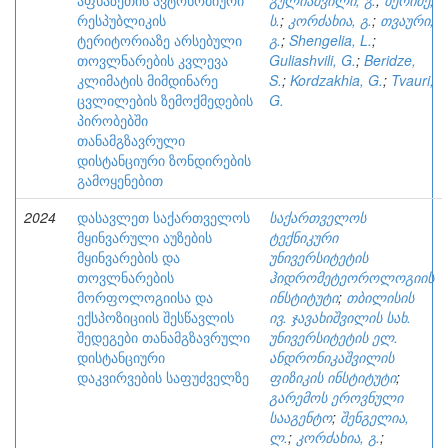
აფხაზეთის ავტონომიური
გულიაშვილი, გ.
;
ბერიძე,
რესპუბლიკის
ს.
;
კორძახია, გ.
;
თვაური,
ტერიტორიაზე არსებული
გ.
;
Shengelia, L.
;
თოვლნარების კვლევა
Guliashvili, G.
;
Beridze,
კლიმატის მიმდინარე
S.
;
Kordzakhia, G.
;
Tvauri,
ცვლილების ზემოქმედების
G.
პირობებში
თანამგზავრული
დისტანციური ზონდირების
გამოყენებით
2024
დასავლეთ საქართველოს
საქართველოს
მყინვარული აუზების
ტექნიკური
მყინვარების და
უნივერსიტეტის
თოვლნარების
ჰიდრომეტეოროლოგიის
მორფოლოგიისა და
ინსტიტუტი
;
თბილისის
ექსპოზიციის შესწავლის
ივ. ჯავახიშვილის სახ.
შედეგები თანამგზავრული
უნივერსიტეტის ელ.
დისტანციური
ანდრონიკაშვილის
დაკვირვების საფუძველზე
ფიზიკის ინსტიტუტი
;
გარემოს ეროვნული
სააგენტო
;
შენგელია,
ლ.
;
კორძახია, გ.
;