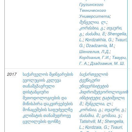
Грузинского
Технического
Университета
;
შენგელია, ლ.
;
კორძახია, გ.
;
თვაური,
გ.
;
ძაძამია, მ.
;
Shengelia,
L.
;
Kordzakhia, G.
;
Tvauri,
G.
;
Dzadzamia, M.
;
Шенгелия, Л.Д.
;
Кордзахия, Г.И.
;
Тваури,
Г. А.
;
Дзадзамия, М. Ш.
2017
საქარველოს მყინვარების
საქართველოს
ევოლუციის კვლევა
ტექნიკური
თანამგზავრული
უნივერსიტეტის
დისტანციური
ჰიდრომეტეოროლოგიის
მეთოდოლოგიების და
ინსტიტუტი
;
ტატიშვილი,
მიწისპირა დაკვირვებების
მ.
;
შენგელია, ლ.
;
მონაცემების საფუძველზე
კორძაია, გ.
;
თვაური, გ.
;
კლიმატის თანამედროვე
ძაძამია, მ.
;
ცომაია, ვ.
;
ცვლილების ფონზე
Tatishvili, M.
;
Shengelia,
L.
;
Kordzaia, G.
;
Tvauri,