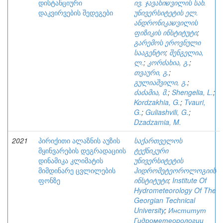
დისტანციური
ივ. ჯავახიשვილის სახ.
დაკვირვების შედეგები
უნივერსიტეტის ელ.
ანდრონიკაשვილის
ფიზიკის ინსტიტუტი
;
გარემოს ეროვნული
სააგენტო
;
შენგელია,
ლ.
;
კორძახია, გ.
;
თვაური, გ.
;
გულიაშვილი, გ.
;
ძაძამია, მ.
;
Shengelia, L.
;
Kordzakhia, G.
;
Tvauri,
G.
;
Guliashvili, G.
;
Dzadzamia, M.
2021
პირიქითი ალაზნის აუზის
საქართველოს
მყინვარების დეგრადაციის
ტექნიკური
დინამიკა კლიმატის
უნივერსიტეტის
მიმდინარე ცვლილების
ჰიდრომეტეოროლოგიის
ფონზე
ინსტიტუტი
;
Institute Of
Hydrometeorology Of The
Georgian Technical
University
;
Институт
Гидрометеорологии