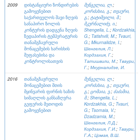
2009
დისტანციური ზონდირების
შენგელია, ლ.
;
გამოყენებით
კორძახია, გ.
;
თვაური,
საქართველოს შავი ზღვის
გ.
;
ტატიშვილი, მ.
;
სანაპირო ზოლის
მკურნალიძე, ი.
;
კონტურის დადგენა ზღვის
Shengelia, L.
;
Kordzakhia,
ზედაპირის ტემპერატურის
G.
;
Tatishvili, M.
;
Tvauri,
თანამგზავრული
G.
;
Mkurnalidze, I.
;
მონაცემების ხარისხის
Шенгелия, Л.
;
შეფასებისა და
Кордзахия, Г.
;
კონტროლისათვის
Татишвили, М.
;
Тваури,
Г.
;
Мкурналидзе, И.
2016
თანამგზავრული
შენგელია, ლ.
;
მონაცემებით მთის
კორძახია, გ.
;
თვაური,
მყინვარის ფირნის ხაზის
გ.
;
ცომაია, ვ.
;
ძაძამია,
სიმაღლის განსაზღვრა
მ.
;
Shengelia, L.
;
გეფერის მეთოდის
Kordzakhia, G.
;
Tvauri,
გამოყენებით
G.
;
Tsomaia, V.
;
Dzadzamia, M.
;
Шенгелия, Л.Д.
;
Кордзахия, Г.И.
;
Тваури,
Г.А.
;
Цомая, В.Ш.