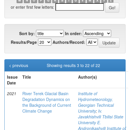
M
N
O
P
Q
R
S
T
U
V
W
X
Y
Z
or enter first few letters:
Sort by:
In order:
Results/Page
Authors/Record:
< previous
Showing results 3 to 22 of 22
Issue
Title
Author(s)
Date
2021
River Terek Glacial Basin
Institute of
Degradation Dynamics on
Hydrometeorology,
the Background of Current
Georgian Technical
Climate Change
University
;
Iv.
Javakhishvili Tbilisi State
University E.
Andronikashvili Institute of