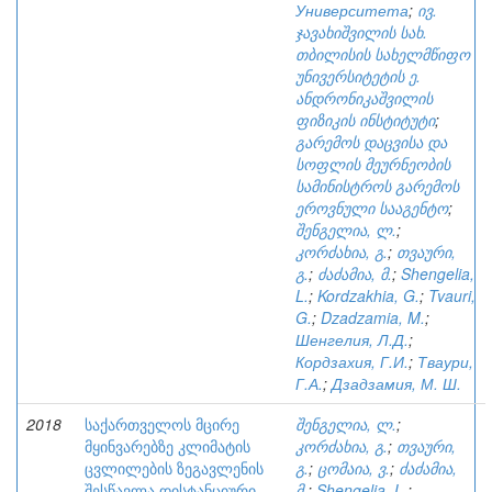
Университета
;
ივ.
ჯავახიშვილის სახ.
თბილისის სახელმწიფო
უნივერსიტეტის ე.
ანდრონიკაშვილის
ფიზიკის ინსტიტუტი
;
გარემოს დაცვისა და
სოფლის მეურნეობის
სამინისტროს გარემოს
ეროვნული სააგენტო
;
შენგელია, ლ.
;
კორძახია, გ.
;
თვაური,
გ.
;
ძაძამია, მ.
;
Shengelia,
L.
;
Kordzakhia, G.
;
Tvauri,
G.
;
Dzadzamia, M.
;
Шенгелия, Л.Д.
;
Кордзахия, Г.И.
;
Тваури,
Г.А.
;
Дзадзамия, М. Ш.
2018
საქართველოს მცირე
შენგელია, ლ.
;
მყინვარებზე კლიმატის
კორძახია, გ.
;
თვაური,
ცვლილების ზეგავლენის
გ.
;
ცომაია, ვ.
;
ძაძამია,
შესწავლა დისტანციური
მ.
;
Shengelia, L.
;