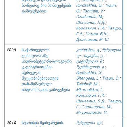
ზონდირე-ბის მონაცემების
Kordzakhia, G.
;
Tvauri,
გამოყენებით
G.
;
Tsomaia, V.
;
Dzadzamia, M
;
Шенгелия, Л.Д.
;
Кордзахия, Г.И.
;
Тваури,
Г.А.
;
Цомая, В.Ш.
;
Дзадзамия, М. Ш
2008
საქართველოს
კორძახია, გ.
;
შენგელია,
ტერიტორიაზე
ლ.
;
თვაური, გ.
;
ჰიდრომეტეოროლოგიური
ტატიშვილი, მ.
;
კატასტროფების
მკურნალიძე, ი.
;
ადრეული
Kordzakhia, G.
;
შეტყობინებისათვის
Shengelia, L.
;
Tvauri, G.
;
თანამგზავრული
Tatishvili, M.
;
ინფორმაციის გამოყენება
Mkurnalidze, I.
;
Кордзахия, Г.И.
;
Шенгелия, Л.Д.
;
Тваури,
Г.
;
Татишвили, М.
;
Мкурналидзе, И.
2014
სუათისის მყინვარების
შენგელია, ლ.
;