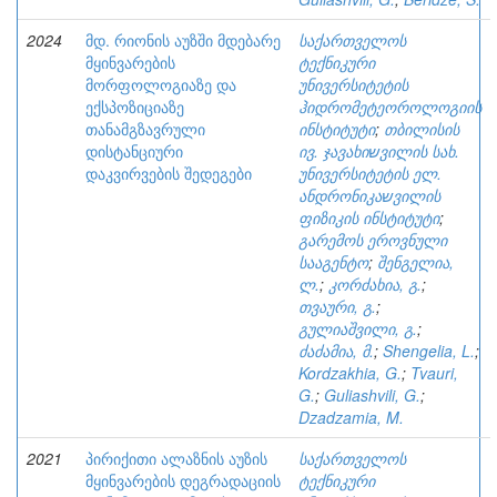
2024
მდ. რიონის აუზში მდებარე
საქართველოს
მყინვარების
ტექნიკური
მორფოლოგიაზე და
უნივერსიტეტის
ექსპოზიციაზე
ჰიდრომეტეოროლოგიის
თანამგზავრული
ინსტიტუტი
;
თბილისის
დისტანციური
ივ. ჯავახიשვილის სახ.
დაკვირვების შედეგები
უნივერსიტეტის ელ.
ანდრონიკაשვილის
ფიზიკის ინსტიტუტი
;
გარემოს ეროვნული
სააგენტო
;
შენგელია,
ლ.
;
კორძახია, გ.
;
თვაური, გ.
;
გულიაშვილი, გ.
;
ძაძამია, მ.
;
Shengelia, L.
;
Kordzakhia, G.
;
Tvauri,
G.
;
Guliashvili, G.
;
Dzadzamia, M.
2021
პირიქითი ალაზნის აუზის
საქართველოს
მყინვარების დეგრადაციის
ტექნიკური