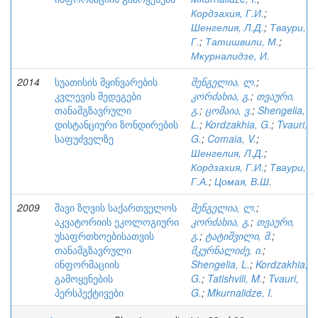
Кордзахия, Г.И.
;
Шенгелия, Л.Д.
;
Тваури,
Г.
;
Татишвили, М.
;
Мкурналидзе, И.
2014
სუათისის მყინვარების
შენგელია, ლ.
;
კვლევის შედეგები
კორძახია, გ.
;
თვაური,
თანამგზავრული
გ.
;
ცომაია, ვ.
;
Shengelia,
დისტანციური ზონდირების
L.
;
Kordzakhia, G.
;
Tvauri,
საფუძველზე
G.
;
Comaia, V.
;
Шенгелия, Л.Д.
;
Кордзахия, Г.И.
;
Тваури,
Г.А.
;
Цомая, В.Ш.
2009
შავი ზღვის საქართველოს
შენგელია, ლ.
;
აკვატორიის ეკოლოგიური
კორძახია, გ.
;
თვაური,
უსაფრთხოებისათვის
გ.
;
ტატიშვილი, მ.
;
თანამგზავრული
მკურნალიძე, ი.
;
ინფორმაციის
Shengelia, L.
;
Kordzakhia,
გამოყენების
G.
;
Tatishvili, M.
;
Tvauri,
პერსპექტივები
G.
;
Mkurnalidze, I.