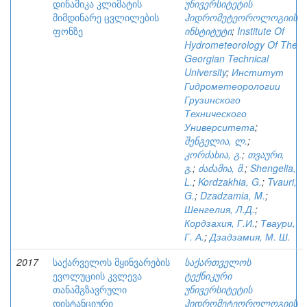
დინამიკა კლიმატის
უნივერსიტეტის
მიმდინარე ცვლილების
ჰიდრომეტეოროლოგიის
ფონზე
ინსტიტუტი
;
Institute Of
Hydrometeorology Of The
Georgian Technical
University
;
Институт
Гидрометеорологии
Грузинского
Технического
Университета
;
შენგელია, ლ.
;
კორძახია, გ.
;
თვაური,
გ.
;
ძაძამია, მ.
;
Shengelia,
L.
;
Kordzakhia, G.
;
Tvauri,
G.
;
Dzadzamia, M.
;
Шенгелия, Л.Д.
;
Кордзахия, Г.И.
;
Тваури,
Г. А.
;
Дзадзамия, М. Ш.
2017
საქარველოს მყინვარების
საქართველოს
ევოლუციის კვლევა
ტექნიკური
თანამგზავრული
უნივერსიტეტის
დისტანციური
ჰიდრომეტეოროლოგიის