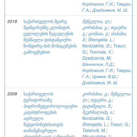
Кордзахия, Г.И.
;
Тваури,
Г.А.
;
Дзадзамия, М. Ш.
2018
საქართველოს მცირე
შენგელია, ლ.
;
მყინვარებზე კლიმატის
კორძახია, გ.
;
თვაური,
ცვლილების ზეგავლენის
გ.
;
ცომაია, ვ.
;
ძაძამია,
შესწავლა დისტანციური
მ.
;
Shengelia, L.
;
ზონდირე-ბის მონაცემების
Kordzakhia, G.
;
Tvauri,
გამოყენებით
G.
;
Tsomaia, V.
;
Dzadzamia, M
;
Шенгелия, Л.Д.
;
Кордзахия, Г.И.
;
Тваури,
Г.А.
;
Цомая, В.Ш.
;
Дзадзамия, М. Ш
2008
საქართველოს
კორძახია, გ.
;
შენგელია,
ტერიტორიაზე
ლ.
;
თვაური, გ.
;
ჰიდრომეტეოროლოგიური
ტატიშვილი, მ.
;
კატასტროფების
მკურნალიძე, ი.
;
ადრეული
Kordzakhia, G.
;
შეტყობინებისათვის
Shengelia, L.
;
Tvauri, G.
;
თანამგზავრული
Tatishvili, M.
;
ინფორმაციის გამოყენება
Mkurnalidze, I.
;