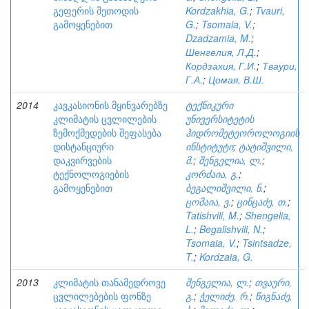
გეფერის მეთოდის
Kordzakhia, G.
;
Tvauri,
გამოყენებით
G.
;
Tsomaia, V.
;
Dzadzamia, M.
;
Шенгелия, Л.Д.
;
Кордзахия, Г.И.
;
Тваури,
Г.А.
;
Цомая, В.Ш.
2014
კავკასიონის მყინვარებზე
ტექნიკური
კლიმატის ცვლილების
უნივერსიტეტის
ზემოქმედების შეფასება
ჰიდრომეტეოროლოგიის
დისტანციური
ინსტიტუტი
;
ტატიშვილი,
დაკვირვების
მ.
;
შენგელია, ლ.
;
ტექნოლოგიების
კორძაია, გ.
;
გამოყენებით
ბეგალიშვილი, ნ.
;
ცომაია, ვ.
;
ცინცაძე, თ.
;
Tatishvili, M.
;
Shengelia,
L.
;
Begalishvili, N.
;
Tsomaia, V.
;
Tsintsadze,
T.
;
Kordzaia, G.
2013
კლიმატის თანამედროვე
შენგელია, ლ.
;
თვაური,
ცვლილებების ფონზე
გ.
;
ჭელიძე, რ.
;
წიგნაძე,