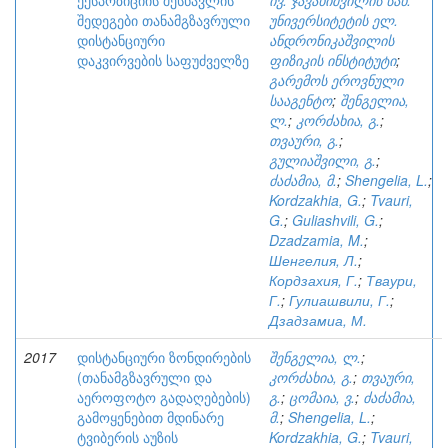
ექსპოზიციის შესწავლის
ივ. ჯავახიშვილის სახ.
შედეგები თანამგზავრული
უნივერსიტეტის ელ.
დისტანციური
ანდრონიკაშვილის
დაკვირვების საფუძველზე
ფიზიკის ინსტიტუტი
;
გარემოს ეროვნული
სააგენტო
;
შენგელია,
ლ.
;
კორძახია, გ.
;
თვაური, გ.
;
გულიაშვილი, გ.
;
ძაძამია, მ.
;
Shengelia, L.
;
Kordzakhia, G.
;
Tvauri,
G.
;
Guliashvili, G.
;
Dzadzamia, M.
;
Шенгелия, Л.
;
Кордзахия, Г.
;
Тваури,
Г.
;
Гулиашвили, Г.
;
Дзадзамиа, М.
2017
დისტანციური ზონდირების
შენგელია, ლ.
;
(თანამგზავრული და
კორძახია, გ.
;
თვაური,
აეროფოტო გადაღებების)
გ.
;
ცომაია, ვ.
;
ძაძამია,
გამოყენებით მდინარე
მ.
;
Shengelia, L.
;
ტვიბერის აუზის
Kordzakhia, G.
;
Tvauri,