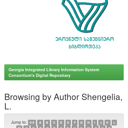
Georgia Integrated Library Information System
Consortium's Digital Repositary
Browsing by Author Shengelia,
L.
Jump to:
0-9
A
B
C
D
E
F
G
H
I
J
K
L