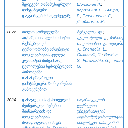
შედეგები თანამგზავრული
Шенгелия Л.
;
დისტანციური
Кордзахия, Г.
;
Тваури,
დაკვირვების საფუძველზე
Г.
;
Гулиашвили, Г.
;
Дзадзамиа, М.
2022
ბოლო ათწლეულში
შენგელია, ლ.
;
აფხაზეთის ავტონომიური
გულიაშვილი, გ.
;
ბერიძე,
რესპუბლიკის
ს.
;
კორძახია, გ.
;
თვაური,
ტერიტორიაზე არსებული
გ.
;
Shengelia, L.
;
თოვლნარების კვლევა
Guliashvili, G.
;
Beridze,
კლიმატის მიმდინარე
S.
;
Kordzakhia, G.
;
Tvauri,
ცვლილების ზემოქმედების
G.
პირობებში
თანამგზავრული
დისტანციური ზონდირების
გამოყენებით
2024
დასავლეთ საქართველოს
საქართველოს
მყინვარული აუზების
ტექნიკური
მყინვარების და
უნივერსიტეტის
თოვლნარების
ჰიდრომეტეოროლოგიის
მორფოლოგიისა და
ინსტიტუტი
;
თბილისის