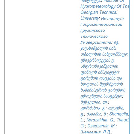
ინსტიტუტი
;
Institute Of
Hydrometeorology Of The
Georgian Technical
University
;
Институт
Гидрометеорологии
Грузинского
Технического
Университета
;
ივ.
ჯავახიშვილის სახ.
თბილისის სახელმწიფო
უნივერსიტეტის ე.
ანდრონიკაშვილის
ფიზიკის ინსტიტუტი
;
გარემოს დაცვისა და
სოფლის მეურნეობის
სამინისტროს გარემოს
ეროვნული სააგენტო
;
შენგელია, ლ.
;
კორძახია, გ.
;
თვაური,
გ.
;
ძაძამია, მ.
;
Shengelia,
L.
;
Kordzakhia, G.
;
Tvauri,
G.
;
Dzadzamia, M.
;
Шенгелия, Л.Д.
;