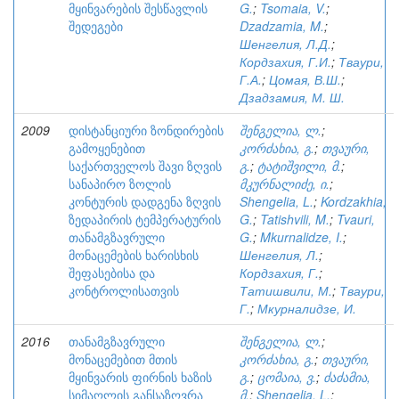
მყინვარების შესწავლის
G.
;
Tsomaia, V.
;
შედეგები
Dzadzamia, M.
;
Шенгелия, Л.Д.
;
Кордзахия, Г.И.
;
Тваури,
Г.А.
;
Цомая, В.Ш.
;
Дзадзамия, М. Ш.
2009
დისტანციური ზონდირების
შენგელია, ლ.
;
გამოყენებით
კორძახია, გ.
;
თვაური,
საქართველოს შავი ზღვის
გ.
;
ტატიშვილი, მ.
;
სანაპირო ზოლის
მკურნალიძე, ი.
;
კონტურის დადგენა ზღვის
Shengelia, L.
;
Kordzakhia,
ზედაპირის ტემპერატურის
G.
;
Tatishvili, M.
;
Tvauri,
თანამგზავრული
G.
;
Mkurnalidze, I.
;
მონაცემების ხარისხის
Шенгелия, Л.
;
შეფასებისა და
Кордзахия, Г.
;
კონტროლისათვის
Татишвили, М.
;
Тваури,
Г.
;
Мкурналидзе, И.
2016
თანამგზავრული
შენგელია, ლ.
;
მონაცემებით მთის
კორძახია, გ.
;
თვაური,
მყინვარის ფირნის ხაზის
გ.
;
ცომაია, ვ.
;
ძაძამია,
სიმაღლის განსაზღვრა
მ.
;
Shengelia, L.
;