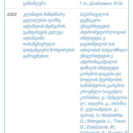
განსაზღვრა
Г.А.
;
Дзадзамия, М.Ш.
2023
კლიმატის მიმდინარე
საქართველოს
ცვლილების ფონზე
ტექნიკური
აფხაზეთის მყინვარის
უნივერსიტეტის
უკანდახევის კვლევა
ჰიდრომეტეორლოგიის
აფხაზეთში
ინსტიტუტი
;
ვ.
თანამგზავრული
ჯავახიშვილის სახ.
დისტანციური ზონდირების
თბილისის სახელმწიფო
გამოყენებით
უნივერსიტეტის ე.
ანდრონიკაშვილის
ფიზიკის ინსტიტუტი
;
გარემოს დაცვისა და
სოფლის მეურნეობის
სამინისტროს გარემოს
ეროვნული სააგენტო
;
კორძახია, გ.
;
შენგელია,
ლ.
;
თვაური, გ.
;
ძაძამია,
მ.
;
გულიაშვილი, გ.
;
ბერიძე, ს.
;
Kordzakhia,
G.
;
Shengelia, L.
;
Tvauri,
G.
;
Dzadzamia, M.
;
Guliashvili, G.
;
Beridze, S.