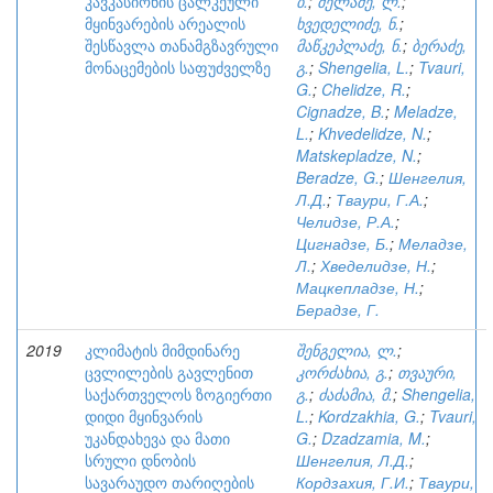
კავკასიონის ცალკეული
ბ.
;
მელაძე, ლ.
;
მყინვარების არეალის
ხვედელიძე, ნ.
;
შესწავლა თანამგზავრული
მაწკეპლაძე, ნ.
;
ბერაძე,
მონაცემების საფუძველზე
გ.
;
Shengelia, L.
;
Tvauri,
G.
;
Chelidze, R.
;
Cignadze, B.
;
Meladze,
L.
;
Khvedelidze, N.
;
Matskepladze, N.
;
Beradze, G.
;
Шенгелия,
Л.Д.
;
Тваури, Г.А.
;
Челидзе, Р.А.
;
Цигнадзе, Б.
;
Меладзе,
Л.
;
Хведелидзе, Н.
;
Мацкепладзе, Н.
;
Берадзе, Г.
2019
კლიმატის მიმდინარე
შენგელია, ლ.
;
ცვლილების გავლენით
კორძახია, გ.
;
თვაური,
საქართველოს ზოგიერთი
გ.
;
ძაძამია, მ.
;
Shengelia,
დიდი მყინვარის
L.
;
Kordzakhia, G.
;
Tvauri,
უკანდახევა და მათი
G.
;
Dzadzamia, M.
;
სრული დნობის
Шенгелия, Л.Д.
;
სავარაუდო თარიღების
Кордзахия, Г.И.
;
Тваури,