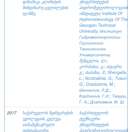
დინამიკა კლიმატის
უნივერსიტეტის
მიმდინარე ცვლილების
ჰიდრომეტეოროლოგიის
ფონზე
ინსტიტუტი
;
Institute Of
Hydrometeorology Of The
Georgian Technical
University
;
Институт
Гидрометеорологии
Грузинского
Технического
Университета
;
შენგელია, ლ.
;
კორძახია, გ.
;
თვაური,
გ.
;
ძაძამია, მ.
;
Shengelia,
L.
;
Kordzakhia, G.
;
Tvauri,
G.
;
Dzadzamia, M.
;
Шенгелия, Л.Д.
;
Кордзахия, Г.И.
;
Тваури,
Г. А.
;
Дзадзамия, М. Ш.
2017
საქარველოს მყინვარების
საქართველოს
ევოლუციის კვლევა
ტექნიკური
თანამგზავრული
უნივერსიტეტის
დისტანციური
ჰიდრომეტეოროლოგიის