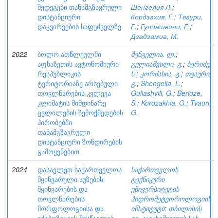
შედეგები თანამგზავრული
Шенгелия Л.
;
დისტანციური
Кордзахия, Г.
;
Тваури,
დაკვირვების საფუძველზე
Г.
;
Гулиашвили, Г.
;
Дзадзамиа, М.
2022
ბოლო ათწლეულში
შენგელია, ლ.
;
აფხაზეთის ავტონომიური
გულიაშვილი, გ.
;
ბერიძე,
რესპუბლიკის
ს.
;
კორძახია, გ.
;
თვაური,
ტერიტორიაზე არსებული
გ.
;
Shengelia, L.
;
თოვლნარების კვლევა
Guliashvili, G.
;
Beridze,
კლიმატის მიმდინარე
S.
;
Kordzakhia, G.
;
Tvauri,
ცვლილების ზემოქმედების
G.
პირობებში
თანამგზავრული
დისტანციური ზონდირების
გამოყენებით
2024
დასავლეთ საქართველოს
საქართველოს
მყინვარული აუზების
ტექნიკური
მყინვარების და
უნივერსიტეტის
თოვლნარების
ჰიდრომეტეოროლოგიის
მორფოლოგიისა და
ინსტიტუტი
;
თბილისის