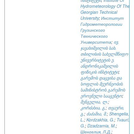
ინსტიტუტი
;
Institute Of
Hydrometeorology Of The
Georgian Technical
University
;
Институт
Гидрометеорологии
Грузинского
Технического
Университета
;
ივ.
ჯავახიშვილის სახ.
თბილისის სახელმწიფო
უნივერსიტეტის ე.
ანდრონიკაშვილის
ფიზიკის ინსტიტუტი
;
გარემოს დაცვისა და
სოფლის მეურნეობის
სამინისტროს გარემოს
ეროვნული სააგენტო
;
შენგელია, ლ.
;
კორძახია, გ.
;
თვაური,
გ.
;
ძაძამია, მ.
;
Shengelia,
L.
;
Kordzakhia, G.
;
Tvauri,
G.
;
Dzadzamia, M.
;
Шенгелия, Л.Д.
;