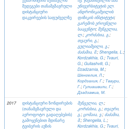
ექსპოზიციის შესწავლის
ივ. ჯავახიშვილის სახ.
შედეგები თანამგზავრული
უნივერსიტეტის ელ.
დისტანციური
ანდრონიკაშვილის
დაკვირვების საფუძველზე
ფიზიკის ინსტიტუტი
;
გარემოს ეროვნული
სააგენტო
;
შენგელია,
ლ.
;
კორძახია, გ.
;
თვაური, გ.
;
გულიაშვილი, გ.
;
ძაძამია, მ.
;
Shengelia, L.
;
Kordzakhia, G.
;
Tvauri,
G.
;
Guliashvili, G.
;
Dzadzamia, M.
;
Шенгелия, Л.
;
Кордзахия, Г.
;
Тваури,
Г.
;
Гулиашвили, Г.
;
Дзадзамиа, М.
2017
დისტანციური ზონდირების
შენგელია, ლ.
;
(თანამგზავრული და
კორძახია, გ.
;
თვაური,
აეროფოტო გადაღებების)
გ.
;
ცომაია, ვ.
;
ძაძამია,
გამოყენებით მდინარე
მ.
;
Shengelia, L.
;
ტვიბერის აუზის
Kordzakhia, G.
;
Tvauri,