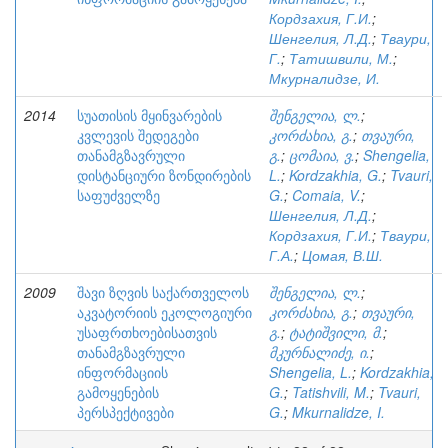
Кордзахия, Г.И.
;
Шенгелия, Л.Д.
;
Тваури,
Г.
;
Татишвили, М.
;
Мкурналидзе, И.
2014
სუათისის მყინვარების
შენგელია, ლ.
;
კვლევის შედეგები
კორძახია, გ.
;
თვაური,
თანამგზავრული
გ.
;
ცომაია, ვ.
;
Shengelia,
დისტანციური ზონდირების
L.
;
Kordzakhia, G.
;
Tvauri,
საფუძველზე
G.
;
Comaia, V.
;
Шенгелия, Л.Д.
;
Кордзахия, Г.И.
;
Тваури,
Г.А.
;
Цомая, В.Ш.
2009
შავი ზღვის საქართველოს
შენგელია, ლ.
;
აკვატორიის ეკოლოგიური
კორძახია, გ.
;
თვაური,
უსაფრთხოებისათვის
გ.
;
ტატიშვილი, მ.
;
თანამგზავრული
მკურნალიძე, ი.
;
ინფორმაციის
Shengelia, L.
;
Kordzakhia,
გამოყენების
G.
;
Tatishvili, M.
;
Tvauri,
პერსპექტივები
G.
;
Mkurnalidze, I.