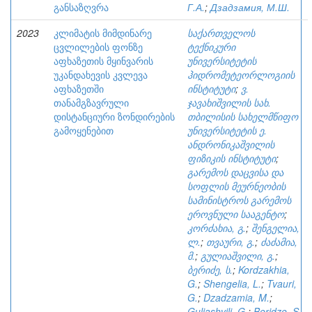
განსაზღვრა
Г.А.
;
Дзадзамия, М.Ш.
2023
კლიმატის მიმდინარე
საქართველოს
ცვლილების ფონზე
ტექნიკური
აფხაზეთის მყინვარის
უნივერსიტეტის
უკანდახევის კვლევა
ჰიდრომეტეორლოგიის
აფხაზეთში
ინსტიტუტი
;
ვ.
თანამგზავრული
ჯავახიშვილის სახ.
დისტანციური ზონდირების
თბილისის სახელმწიფო
გამოყენებით
უნივერსიტეტის ე.
ანდრონიკაშვილის
ფიზიკის ინსტიტუტი
;
გარემოს დაცვისა და
სოფლის მეურნეობის
სამინისტროს გარემოს
ეროვნული სააგენტო
;
კორძახია, გ.
;
შენგელია,
ლ.
;
თვაური, გ.
;
ძაძამია,
მ.
;
გულიაშვილი, გ.
;
ბერიძე, ს.
;
Kordzakhia,
G.
;
Shengelia, L.
;
Tvauri,
G.
;
Dzadzamia, M.
;
Guliashvili, G.
;
Beridze, S.