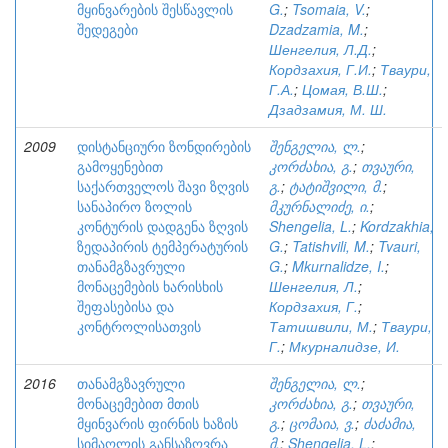
მყინვარების შესწავლის
G.
;
Tsomaia, V.
;
შედეგები
Dzadzamia, M.
;
Шенгелия, Л.Д.
;
Кордзахия, Г.И.
;
Тваури,
Г.А.
;
Цомая, В.Ш.
;
Дзадзамия, М. Ш.
2009
დისტანციური ზონდირების
შენგელია, ლ.
;
გამოყენებით
კორძახია, გ.
;
თვაური,
საქართველოს შავი ზღვის
გ.
;
ტატიშვილი, მ.
;
სანაპირო ზოლის
მკურნალიძე, ი.
;
კონტურის დადგენა ზღვის
Shengelia, L.
;
Kordzakhia,
ზედაპირის ტემპერატურის
G.
;
Tatishvili, M.
;
Tvauri,
თანამგზავრული
G.
;
Mkurnalidze, I.
;
მონაცემების ხარისხის
Шенгелия, Л.
;
შეფასებისა და
Кордзахия, Г.
;
კონტროლისათვის
Татишвили, М.
;
Тваури,
Г.
;
Мкурналидзе, И.
2016
თანამგზავრული
შენგელია, ლ.
;
მონაცემებით მთის
კორძახია, გ.
;
თვაური,
მყინვარის ფირნის ხაზის
გ.
;
ცომაია, ვ.
;
ძაძამია,
სიმაღლის განსაზღვრა
მ.
;
Shengelia, L.
;