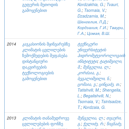
გეფერის მეთოდის
Kordzakhia, G.
;
Tvauri,
გამოყენებით
G.
;
Tsomaia, V.
;
Dzadzamia, M.
;
Шенгелия, Л.Д.
;
Кордзахия, Г.И.
;
Тваури,
Г.А.
;
Цомая, В.Ш.
2014
კავკასიონის მყინვარებზე
ტექნიკური
კლიმატის ცვლილების
უნივერსიტეტის
ზემოქმედების შეფასება
ჰიდრომეტეოროლოგიის
დისტანციური
ინსტიტუტი
;
ტატიშვილი,
დაკვირვების
მ.
;
შენგელია, ლ.
;
ტექნოლოგიების
კორძაია, გ.
;
გამოყენებით
ბეგალიშვილი, ნ.
;
ცომაია, ვ.
;
ცინცაძე, თ.
;
Tatishvili, M.
;
Shengelia,
L.
;
Begalishvili, N.
;
Tsomaia, V.
;
Tsintsadze,
T.
;
Kordzaia, G.
2013
კლიმატის თანამედროვე
შენგელია, ლ.
;
თვაური,
ცვლილებების ფონზე
გ.
;
ჭელიძე, რ.
;
წიგნაძე,