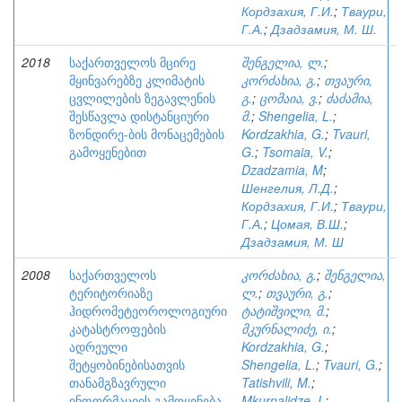
Кордзахия, Г.И.
;
Тваури,
Г.А.
;
Дзадзамия, М. Ш.
2018
საქართველოს მცირე
შენგელია, ლ.
;
მყინვარებზე კლიმატის
კორძახია, გ.
;
თვაური,
ცვლილების ზეგავლენის
გ.
;
ცომაია, ვ.
;
ძაძამია,
შესწავლა დისტანციური
მ.
;
Shengelia, L.
;
ზონდირე-ბის მონაცემების
Kordzakhia, G.
;
Tvauri,
გამოყენებით
G.
;
Tsomaia, V.
;
Dzadzamia, M
;
Шенгелия, Л.Д.
;
Кордзахия, Г.И.
;
Тваури,
Г.А.
;
Цомая, В.Ш.
;
Дзадзамия, М. Ш
2008
საქართველოს
კორძახია, გ.
;
შენგელია,
ტერიტორიაზე
ლ.
;
თვაური, გ.
;
ჰიდრომეტეოროლოგიური
ტატიშვილი, მ.
;
კატასტროფების
მკურნალიძე, ი.
;
ადრეული
Kordzakhia, G.
;
შეტყობინებისათვის
Shengelia, L.
;
Tvauri, G.
;
თანამგზავრული
Tatishvili, M.
;
ინფორმაციის გამოყენება
Mkurnalidze, I.
;