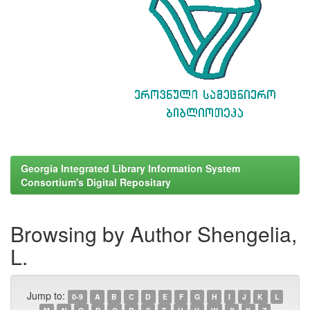
Georgia Integrated Library Information System
Consortium's Digital Repositary
Browsing by Author Shengelia,
L.
Jump to:
0-9
A
B
C
D
E
F
G
H
I
J
K
L