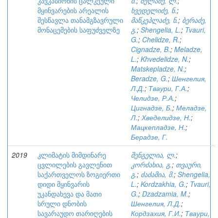
კავკასიონის ცალკეული
ბ.
;
მელაძე, ლ.
;
მყინვარების არეალის
ხვედელიძე, ნ.
;
შესწავლა თანამგზავრული
მაწკეპლაძე, ნ.
;
ბერაძე,
მონაცემების საფუძველზე
გ.
;
Shengelia, L.
;
Tvauri,
G.
;
Chelidze, R.
;
Cignadze, B.
;
Meladze,
L.
;
Khvedelidze, N.
;
Matskepladze, N.
;
Beradze, G.
;
Шенгелия,
Л.Д.
;
Тваури, Г.А.
;
Челидзе, Р.А.
;
Цигнадзе, Б.
;
Меладзе,
Л.
;
Хведелидзе, Н.
;
Мацкепладзе, Н.
;
Берадзе, Г.
2019
კლიმატის მიმდინარე
შენგელია, ლ.
;
ცვლილების გავლენით
კორძახია, გ.
;
თვაური,
საქართველოს ზოგიერთი
გ.
;
ძაძამია, მ.
;
Shengelia,
დიდი მყინვარის
L.
;
Kordzakhia, G.
;
Tvauri,
უკანდახევა და მათი
G.
;
Dzadzamia, M.
;
სრული დნობის
Шенгелия, Л.Д.
;
სავარაუდო თარიღების
Кордзахия, Г.И.
;
Тваури,