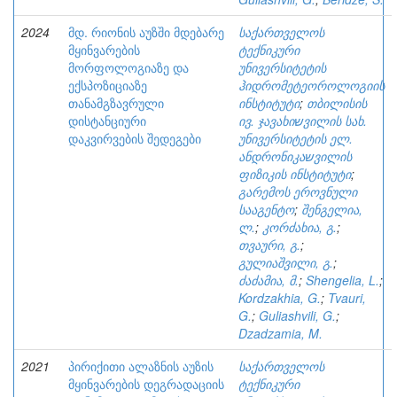
2024
მდ. რიონის აუზში მდებარე
საქართველოს
მყინვარების
ტექნიკური
მორფოლოგიაზე და
უნივერსიტეტის
ექსპოზიციაზე
ჰიდრომეტეოროლოგიის
თანამგზავრული
ინსტიტუტი
;
თბილისის
დისტანციური
ივ. ჯავახიשვილის სახ.
დაკვირვების შედეგები
უნივერსიტეტის ელ.
ანდრონიკაשვილის
ფიზიკის ინსტიტუტი
;
გარემოს ეროვნული
სააგენტო
;
შენგელია,
ლ.
;
კორძახია, გ.
;
თვაური, გ.
;
გულიაშვილი, გ.
;
ძაძამია, მ.
;
Shengelia, L.
;
Kordzakhia, G.
;
Tvauri,
G.
;
Guliashvili, G.
;
Dzadzamia, M.
2021
პირიქითი ალაზნის აუზის
საქართველოს
მყინვარების დეგრადაციის
ტექნიკური