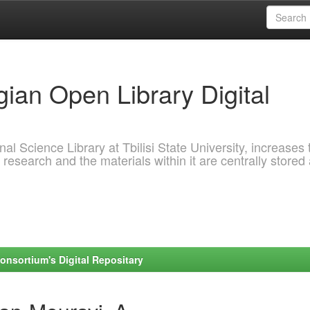
ian Open Library Digital
al Science Library at Tbilisi State University, increases 
 research and the materials within it are centrally stored
onsortium's Digital Repositary