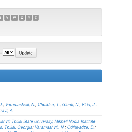
U
V
W
X
Y
Z
:
D.
;
Varamashvili, N.
;
Chelidze, T.
;
Glonti, N.
;
Kiria, J.
;
avi, A.
hvili Tbilisi State University, Mikheil Nodia Institute
, Tbilisi, Georgia
;
Varamashvili, N.
;
Odilavadze, D.
;