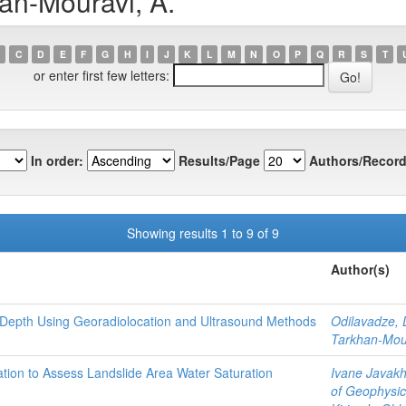
an-Mouravi, A.
C
D
E
F
G
H
I
J
K
L
M
N
O
P
Q
R
S
T
or enter first few letters:
In order:
Results/Page
Authors/Record
Showing results 1 to 9 of 9
Author(s)
 Depth Using Georadiolocation and Ultrasound Methods
Odilavadze, 
Tarkhan-Mour
ation to Assess Landslide Area Water Saturation
Ivane Javakhis
of Geophysics