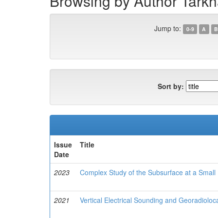
Browsing by Author Tarkh
Jump to:
0-9
A
B
Sort by:
Issue
Title
Date
2023
Complex Study of the Subsurface at a Small
2021
Vertical Electrical Sounding and Georadioloc