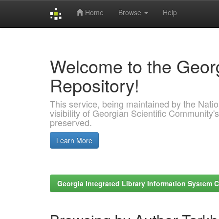
Home
Browse
Help
Skip
navigation
Welcome to the Georg
Repository!
This service, being maintained by the Nation
visibility of Georgian Scientific Community's
preserved.
Learn More
Georgia Integrated Library Information System C