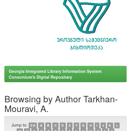
Georgia Integrated Library Information System
Consortium's Digital Repositary
Browsing by Author Tarkhan-
Mouravi, A.
Jump to:
0-9
A
B
C
D
E
F
G
H
I
J
K
L