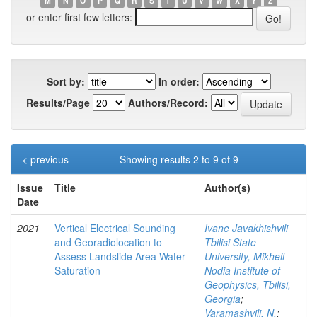
M
N
O
P
Q
R
S
T
U
V
W
X
Y
Z
or enter first few letters:
Sort by:
In order:
Results/Page
Authors/Record:
< previous
Showing results 2 to 9 of 9
Issue
Title
Author(s)
Date
2021
Vertical Electrical Sounding
Ivane Javakhishvili
and Georadiolocation to
Tbilisi State
Assess Landslide Area Water
University, Mikheil
Saturation
Nodia Institute of
Geophysics, Tbilisi,
Georgia
;
Varamashvili, N.
;