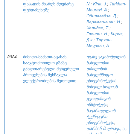
ფასადის მხარეს მდებარე
N.
;
Kiria, J.
;
Tarkhan-
ფუნდამენტზე
Mouravi, A.
;
Одилавадзе, Д.
;
Варамашвили, Н.
;
Челидзе, Т.
;
Глонти, Н.
;
Кирия,
Дж.
;
Тархан-
Моурави, А.
2024
ძიმითი-მამათი-აცანას
ივანე ჯავახიშვილის
საავტომობილო გზაზე
სახელობის
განვითარებული მეწყერული
თბილისის
პროცესების შესწავლა
სახელმწიფო
ელექტროძიების მეთოდით
უნივერსიტეტის
მიხეილ ნოდიას
სახელობის
გეოფიზიკის
ინსტიტუტი
;
საქართველოს
ტექნიკური
უნივერსიტეტი
;
თარხან-მოურავი, ა.
;