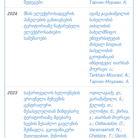
შედეგები
Тархан-Мурави, А.
2024
მზის ელექტროსადგურის
ივანე ჯავახიშვილის
პანელების განთავსების
სახელობის
ტერიტორიაზე ჩატარებული
თბილისის
ელექტროსაძიებო
სახელმწიფო
სამუშაოები
უნივერსიტეტის
მიხეილ ნოდიას
სახელობის
გეოფიზიკის
ინსტიტუტი
;
თარხან-
მოურავი, ა.
;
Tarkhan-Mouravi, A.
;
Тархан-Моурави, А.
2023
საქართველოს ხელოვნების
ოდილავაძე, დ.
;
ეროვნული მუზეუმის
ვარამაშვილი, ნ.
;
ცენტრალური
ჭელიძე, თ.
;
შესასვლელთან მიმდებარე
ღლონტი, ნ.
;
ქირია,
ტერიტორიაზე მდებარე
ჯ.
;
თარხან-მოურავი,
ხეების შესაძლო გავლენის
ა.
;
Odilavadze, D.
;
შესწავლა, გეოფიზიკური
Varamashvili, N.
;
მეთოდებით, შენობის
Chelidze, T.
;
Glonti,