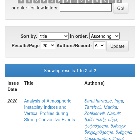
M
N
O
P
Q
R
S
T
U
V
W
X
Y
Z
or enter first few letters:
Sort by:
In order:
Results/Page
Authors/Record:
Showing results 1 to 2 of 2
Issue
Title
Author(s)
Date
2026
Analysis of Atmospheric
Samkharadze, Inga
;
Instability Indices and
Tatishvili, Marika
;
Vertical Profiles during
Zotikishvili, Nanuli
;
Strong Convective Events
სამხარაძე, ინგა
;
ტატიშვილი, მარიკა
;
ზოტიკიშვილი, ნანული
;
Самхарадзе, Инга
;