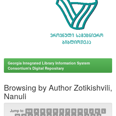
Georgia Integrated Library Information System
Consortium's Digital Repositary
Browsing by Author Zotikishvili,
Nanuli
Jump to:
0-9
A
B
C
D
E
F
G
H
I
J
K
L