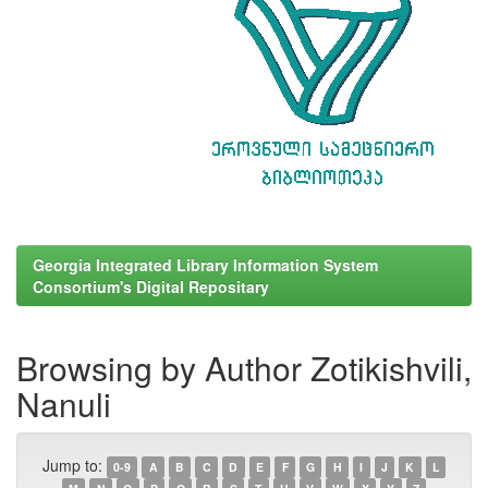
Georgia Integrated Library Information System
Consortium's Digital Repositary
Browsing by Author Zotikishvili,
Nanuli
Jump to:
0-9
A
B
C
D
E
F
G
H
I
J
K
L