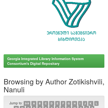
Georgia Integrated Library Information System
Consortium's Digital Repositary
Browsing by Author Zotikishvili,
Nanuli
Jump to:
0-9
A
B
C
D
E
F
G
H
I
J
K
L