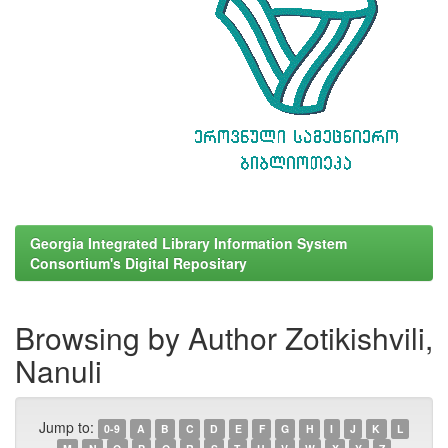
Georgia Integrated Library Information System
Consortium's Digital Repositary
Browsing by Author Zotikishvili,
Nanuli
Jump to:
0-9
A
B
C
D
E
F
G
H
I
J
K
L