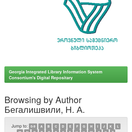
Georgia Integrated Library Information System
Consortium's Digital Repositary
Browsing by Author
Бегалишвили, Н. А.
Jump to:
0-9
A
B
C
D
E
F
G
H
I
J
K
L