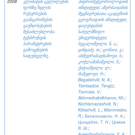
2008
კლიმატის ცვლილების
ჰიდრომეტეოროლოგიის
ფონზე წყლის
ინსტიტუტი
;
აზერბაიჯანის
რესურსების
მეცნიერებათა აკადემიის
გაანგარიშების
გეოგრაფიის ინსტიტუტი
;
გაუმჯობესების
დაღესტანის
შესაძლებლობა
სახელმწიფო
ტენბრუნვის
უნივერსიტეტი
;
პარამეტრების
ბეგალიშვილი, ნ. ა.
;
გამოყენების
ცინცაძე, თ.
;
ცომაია, ვ.
;
საფუძველზე
ახმედრაბადხანოვი, ხ.
;
კოჭლამაზაშვილი, ნ.
;
ქიტიაშვილი, ლ.
;
მამედოვი, რ.
;
Begalishvili, N. A.
;
Tsintsadze, Tengiz
;
Tsomaia, V.
;
Akhmedrabdkhanov, Kh.
;
Kochlamazashvili, N.
;
Kitiashvili, L.
;
Mammedov,
R.
;
Бегалишвили, Н. А.
;
Цинцадзе, Т. Н.
;
Цомая,
В. Ш.
;
Ахмедрабадханов, Х. А.
;