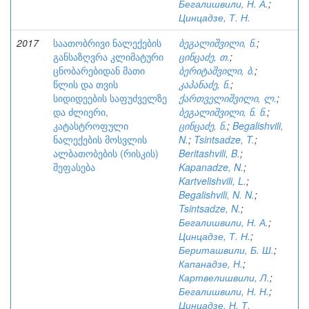
Бегалишвили, Н. А.
;
Цинцадзе, Т. Н.
2017
საათობრივი ნალექების
ბეგალიშვილი, ნ.
;
განსაზღვრა კლიმატური
ცინცაძე, თ.
;
ცნობარებიდან მათი
ბერიტაშვილი, ბ.
;
წლის და თვის
კაპანაძე, ნ.
;
სიდიდეების საფუძველზე
ქართველიშვილი, ლ.
;
და ძლიერი,
ბეგალიშვილი, ნ. ნ.
;
კატასტროფული
ცინცაძე, ნ.
;
Begalishvili,
ნალექების მოსვლის
N.
;
Tsintsadze, T.
;
ალბათობების (რისკის)
Beritashvili, B.
;
შეფასება
Kapanadze, N.
;
Kartvelishvili, L.
;
Begalishvili, N. N.
;
Tsintsadze, N.
;
Бегалишвили, Н. А.
;
Цинцадзе, Т. Н.
;
Бериташвили, Б. Ш.
;
Капанадзе, Н.
;
Картвелишвили, Л.
;
Бегалишвили, Н. Н.
;
Цинцадзе, Н. Т.