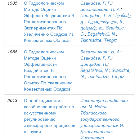
1985
О Гидрологическом
Сванидзе, Г. Г.
;
Методе Оценки
Бегалишвили, Н. А.
;
Эффекта Воздеиствия В
Цинцадзе, Т. Н.
;
სვანიძე,
Рандомизированных
გ .
;
ბეგალიშვილი, ნ.
;
Экспериментах По
ცინცაძე, თ.
;
Svanidze,
Увеличению Осадков Из
G.
;
Begalishvili, N.
;
Конвективных Облаков
Tsintsadze, Tengiz
1988
О Гидрологическом
Бегалишвили, Н. А.
;
Методе Оценки
Сванидзе, Г. Г.
;
Эффективности
Цинцадзе, Н.
;
Воздействия В
Begalishvili, N.
;
Svanidze,
Рандомизированных
G.
;
Tsintsadze, Tengiz
Опытах По Увеличению
Конвективных Осадков
2013
О необходимости
Институт геофизики
возобновления работ по
им. М. Нодиа
искусственному
Тбилисского
регулированию
государственного
атмосферных процессов
университета им И.
в Грузии
Джавахишвили
;
Институт