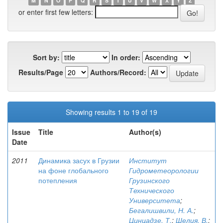
M
N
O
P
Q
R
S
T
U
V
W
X
Y
Z
or enter first few letters:
Sort by:
In order:
Results/Page
Authors/Record:
Showing results 1 to 19 of 19
Issue
Title
Author(s)
Date
2011
Динамика засух в Грузии
Институт
на фоне глобального
Гидрометеорологии
потепления
Грузинского
Технического
Университета
;
Бегалишвили, Н. А.
;
Цинцадзе, Т.
;
Шелия, В.
;