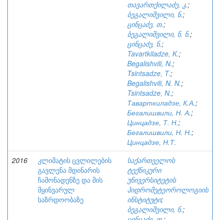
თავართქილაძე, კ.
;
ბეგალიშვილი, ნ.
;
ცინცაძე, თ.
;
ბეგალიშვილი, ნ. ნ.
;
ცინცაძე, ნ.
;
Tavartkiladze, K.
;
Begalishvili, N.
;
Tsintsadze, T.
;
Begalishvili, N. N.
;
Tsintsadze, N.
;
Таварткиладзе, К.А.
;
Бегалишвили, Н. А.
;
Цинцадзе, Т. Н.
;
Бегалишвили, Н. Н.
;
Цинцадзе, Н.Т.
2016
კლიმატის ცვლილების
საქართველოს
გავლენა მდინარის
ტექნიკური
ჩამონადენზე და მის
უნივერსიტეტის
მყინვარულ
ჰიდრომეტეოროლოგიის
საზრდოობაზე
ინსტიტუტი
;
ბეგალიშვილი, ნ.
;
ცინცაძე, თ.
;