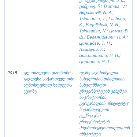
კ.
;
ბეგალიშვილი, ნ. ნ.
;
ცინცაძე, ნ.
;
Tsomaia, V.
;
Begalishvili, N. A.
;
Tsintsadze, T.
;
Lashsuri,
K.
;
Begalishvili, N. N.
;
Tsintsadze, N.
;
Цомая, В.
Ш.
;
Бегалишвили, Н. А.
;
Цинцадзе, Т. Н.
;
Лашаури, К.
;
Бегалишвили, Н. Н.
;
Цинцадзе, Н. Т.
2015
გლობალური დათბობის
ივანე ჯავახიშვილის
გავლენა საქართველოში
სახელობის თბილისის
ატმოსფერულ ნალექთა
სახელმწიფო
ველზე
უნივერსიტეტის ვახუშტი
ბაგრატიონის
გეოგრაფიის ინსტიტუტი
;
საქართველოს
ტექნიკური
უნივერსიტეტის
ჰიდრომეტეოროლოგიის
ინსტიტუტი
;