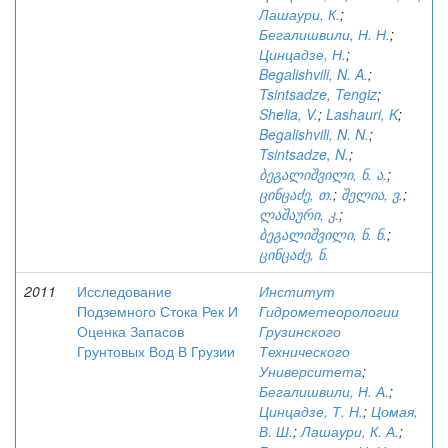
Лашаури, К.
;
Бегалишвили, Н. Н.
;
Цинцадзе, Н.
;
Begalishvili, N. A.
;
Tsintsadze, Tengiz
;
Shelia, V.
;
Lashauri, K
;
Begalishvili, N. N.
;
Tsintsadze, N.
;
ბეგალიშვილი, ნ. ა.
;
ცინცაძე, თ.
;
შელია, ვ.
;
ლაშაური, კ.
;
ბეგალიშვილი, ნ. ნ.
;
ცინცაძე, ნ.
2011
Исследование
Институт
Подземного Стока Рек И
Гидрометеорологии
Оценка Запасов
Грузинского
Грунтовых Вод В Грузии
Технического
Университета
;
Бегалишвили, Н. А.
;
Цинцадзе, Т. Н.
;
Цомая,
В. Ш.
;
Лашаури, К. А.
;