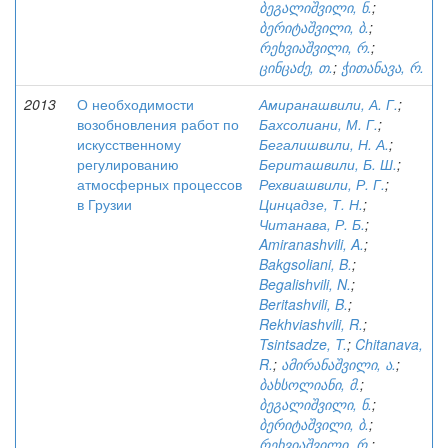
ბეგალიშვილი, ნ.
;
ბერიტაშვილი, ბ.
;
რეხვიაშვილი, რ.
;
ცინცაძე, თ.
;
ჭითანავა, რ.
2013
О необходимости
Амиранашвили, А. Г.
;
возобновления работ по
Бахсолиани, М. Г.
;
искусственному
Бегалишвили, Н. А.
;
регулированию
Бериташвили, Б. Ш.
;
атмосферных процессов
Рехвиашвили, Р. Г.
;
в Грузии
Цинцадзе, Т. Н.
;
Читанава, Р. Б.
;
Amiranashvili, A.
;
Bakgsoliani, B.
;
Begalishvili, N.
;
Beritashvili, B.
;
Rekhviashvili, R.
;
Tsintsadze, T.
;
Chitanava,
R.
;
ამირანაშვილი, ა.
;
ბახსოლიანი, მ.
;
ბეგალიშვილი, ნ.
;
ბერიტაშვილი, ბ.
;
რეხვიაშვილი, რ.
;