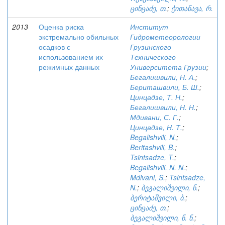
ცინცაძე, თ.
;
ჭითანავა, რ.
2013
Оценка риска
Институт
экстремально обильных
Гидрометеорологии
осадков с
Грузинского
использованием их
Технического
режимных данных
Университета Грузии
;
Бегалишвили, Н. А.
;
Бериташвили, Б. Ш.
;
Цинцадзе, Т. Н.
;
Бегалишвили, Н. Н.
;
Мдивани, С. Г.
;
Цинцадзе, Н. Т.
;
Begalishvili, N.
;
Beritashvili, B.
;
Tsintsadze, T.
;
Begalishvili, N. N.
;
Mdivani, S.
;
Tsintsadze,
N.
;
ბეგალიშვილი, ნ.
;
ბერიტაშვილი, ბ.
;
ცინცაძე, თ.
;
ბეგალიშვილი, ნ. ნ.
;