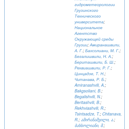
гидрометеорологии
Грузинского
Технического
университета
;
Национальное
Агентство
Окружающей среды
Грузии
;
Амиранашвили,
А. Г.
;
Бахсолиани, М. Г.
;
Бегалишвили, Н. А.
;
Бериташвили, Б. Ш.
;
Рехвиашвили, Р. Г.
;
Цинцадзе, Т. Н.
;
Читанава, Р. Б.
;
Amiranashvili, A.
;
Bakgsoliani, B.
;
Begalishvili, N.
;
Beritashvili, B.
;
Rekhviashvili, R.
;
Tsintsadze, T.
;
Chitanava,
R.
;
ამირანაშვილი, ა.
;
ბახსოლიანი, მ.
;