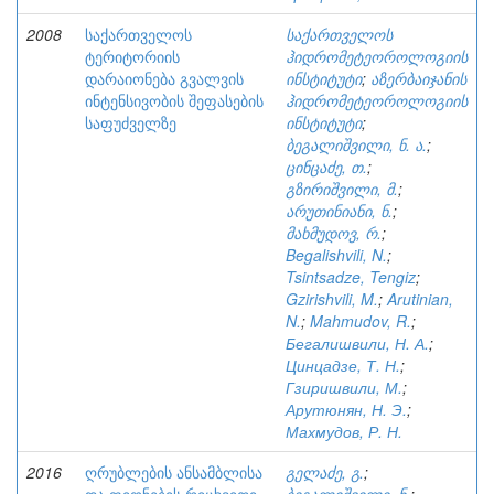
2008
საქართველოს
საქართველოს
ტერიტორიის
ჰიდრომეტეოროლოგიის
დარაიონება გვალვის
ინსტიტუტი
;
აზერბაიჯანის
ინტენსივობის შეფასების
ჰიდრომეტეოროლოგიის
საფუძველზე
ინსტიტუტი
;
ბეგალიშვილი, ნ. ა.
;
ცინცაძე, თ.
;
გზირიშვილი, მ.
;
არუთინიანი, ნ.
;
მახმუდოვ, რ.
;
Begalishvili, N.
;
Tsintsadze, Tengiz
;
Gzirishvili, M.
;
Arutinian,
N.
;
Mahmudov, R.
;
Бегалишвили, Н. А.
;
Цинцадзе, Т. Н.
;
Гзиришвили, М.
;
Арутюнян, Н. Э.
;
Махмудов, Р. Н.
2016
ღრუბლების ანსამბლისა
გელაძე, გ.
;