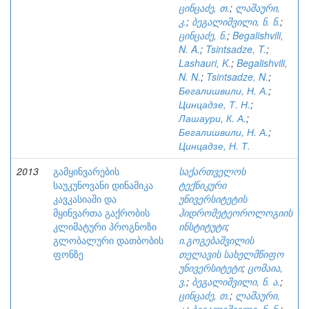
ცინცაძე, თ.
;
ლაშაური,
კ.
;
ბეგალიშვილი, ნ. ნ.
;
ცინცაძე, ნ.
;
Begalishvili,
N. A.
;
Tsintsadze, T.
;
Lashauri, K.
;
Begalishvili,
N. N.
;
Tsintsadze, N.
;
Бегалишвили, Н. А.
;
Цинцадзе, Т. Н.
;
Лашаури, К. А.
;
Бегалишвили, Н. А.
;
Цинцадзе, Н. Т.
2013
გამყინვარების
საქართველოს
საუკუნოვანი დინამიკა
ტექნიკური
კავკასიაში და
უნივერსიტეტის
მყინვართა გაქრობის
ჰიდრომეტეოროლოგიის
კლიმატური პროგნოზი
ინსტიტუტი
;
გლობალური დათბობის
ი.გოგებაშვილის
ფონზე
თელავის სახელმწიფო
უნივერსიტეტი
;
ცომაია,
ვ.
;
ბეგალიშვილი, ნ. ა.
;
ცინცაძე, თ.
;
ლაშაური,