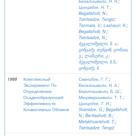
Бегалишвили, Н. Н.
;
Цинцадзе, Н. Т.
;
Begalishvili, N.
;
Tsintsadze, Tengiz
;
Tsomaia, V.
;
Lashauri, K.
;
Begalishvili, N.
;
Tsintsadze, N.
;
ბეგალიშვილი, ნ. ა.
;
ცინცაძე, თენგიზ
;
ცომაია,
ვ.
;
ლაშაური, კ.
;
ბეგალიშვილი, ნ.ნ.
;
ცინცაძე, ნ.
1988
Комплексный
Сванидзе, Г. Г.
;
Эксперимент По
Бегалишвили, Н. А.
;
Определению
Бериташвили, Б. Ш.
;
Осадкообразующей
Мецхваришвили, Т. Т.
;
Эффективности
Цинцпдзе, Т. Н.
;
Конвективных Облаков
Svanidze, G.
;
Begalishvili,
N.
;
Beritashvili, B.
;
Metskhvarishvili, T.
;
Tsintsadze, Tengiz