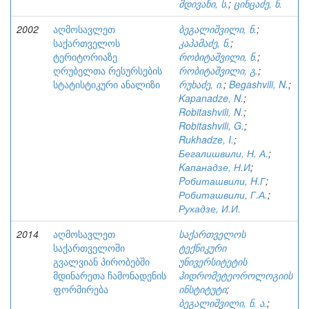
მდივანი, ს.
;
ცინცაძე, ნ.
2002
აღმოსავლეთ
ბეგალიშვილი, ნ.
;
საქართველოს
კაპამაძე, ნ.
;
ტერიტორიაზე
რობიტაშვილი, ნ.
;
ღრუბელთა რესურსების
რობიტაშვილი, გ.
;
სტატისტიკური ანალიზი
რუხაძე, ი.
;
Begashvili, N.
;
Kapanadze, N.
;
Robitashvili, N.
;
Robitashvili, G.
;
Rukhadze, I.
;
Бегалишвили, Н. А.
;
Kапанадзе, Н.И
;
Pобиташвили, H.Г
;
Робиташвили, Г.А.
;
Рухадзе, И.И.
2014
აღმოსავლეთ
საქართველოს
საქართველოში
ტექნიკური
გვალვიან პირობებში
უნივერსიტეტის
მდინარეთა ჩამონადენის
ჰიდრომეტეოროლოგიის
ფორმირება
ინსტიტუტი
;
ბეგალიშვილი, ნ. ა.
;