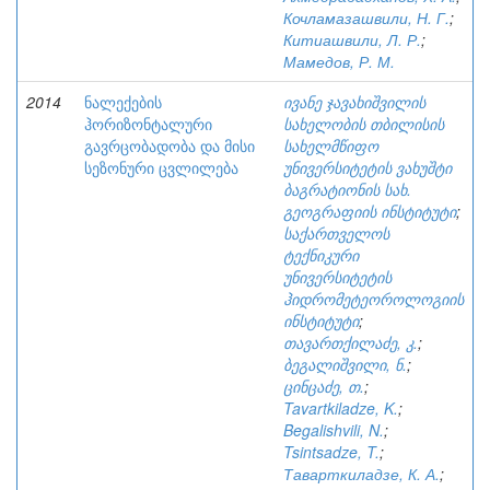
Кочламазашвили, Н. Г.
;
Китиашвили, Л. Р.
;
Мамедов, Р. М.
2014
ნალექების
ივანე ჯავახიშვილის
ჰორიზონტალური
სახელობის თბილისის
გავრცობადობა და მისი
სახელმწიფო
სეზონური ცვლილება
უნივერსიტეტის ვახუშტი
ბაგრატიონის სახ.
გეოგრაფიის ინსტიტუტი
;
საქართველოს
ტექნიკური
უნივერსიტეტის
ჰიდრომეტეოროლოგიის
ინსტიტუტი
;
თავართქილაძე, კ.
;
ბეგალიშვილი, ნ.
;
ცინცაძე, თ.
;
Tavartkiladze, K.
;
Begalishvili, N.
;
Tsintsadze, T.
;
Таварткиладзе, К. А.
;