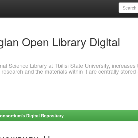
ian Open Library Digital
al Science Library at Tbilisi State University, increases 
 research and the materials within it are centrally stored
onsortium's Digital Repositary