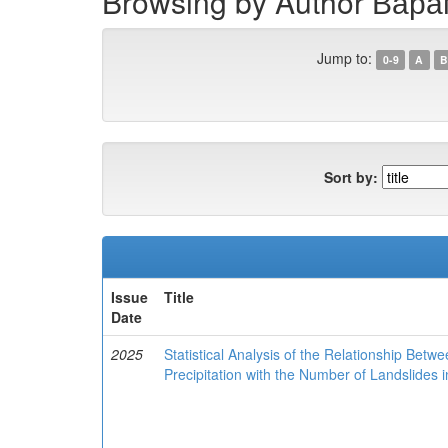
Browsing by Author Вар
Jump to:
0-9
A
B
Sort by:
Issue
Title
Date
2025
Statistical Analysis of the Relationship Be
Precipitation with the Number of Landslides 