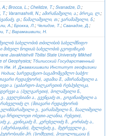
, A.
;
Brocca, L.
;
Chelidze, T.
;
Svanadze, D.
;
, T.
;
Varamashvili, N.
;
ამირანაშვილი, ა.
;
ბროკა, ლ.
;
სვანაძე, დ.
;
წამალაშვილი, თ.
;
ვარამაშვილი, ნ.
;
и, А.
;
Брокка, Л.
;
Челидзе, Т.
;
Сванадзе, Д.
;
и, Т.
;
Варамашвили, Н.
ხიშვილის სახელობის თბილისის სახელმწიფო
ი მიხეილ ნოდიას სახელობის გეოფიზიკის
vane Javakhishvili Tbilisi State University Mikheil
te of Geophysics
;
Тбилисский Государственный
т Им. И. Джавахишвили Институт геофизики
 Нодиа
;
სარედაქციო-საგამომცემლო საბჭო:
მთავარი რედაქტორი), ადამია შ., ამირანაშვილი ა.
აჯიევი ა. (ყაბარდო-ბალკარეთის რესპუბლიკა,
ნდერევი ა. (ბულგარეთი), ბოლაშვილი ნ.,
., გველესიანი ა., გვენცაძე თ., გოგიჩაიშვილი ა.
დარახველიძე ლ. (მთავარი რედაქტორის
ელიზბარაშვილი ე., ვარამაშვილი ნ., ზაალიშვილი
იკა ჩრდილოეთ ოსეთი-ალანია, რუსეთი),
 კ., კვინიკაძე მ., კერესელიძე ზ., კორძაძე ა.,
(აზერბაიჯანი), მელიქაძე გ., მეტრეველი გ.,
 პეტროსიანი ჰრ. (სომხეთი), პოვოლოცკაია ნ.