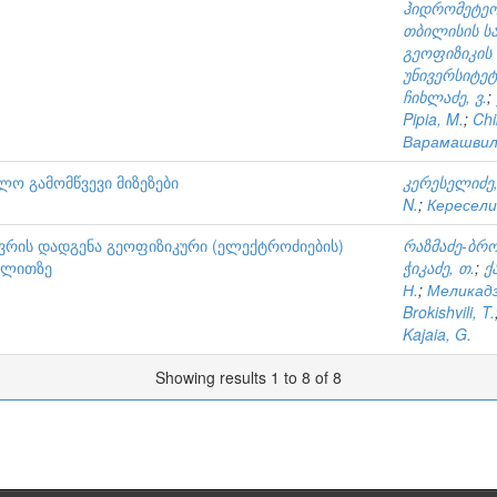
ჰიდრომეტეო
თბილისის სა
გეოფიზიკის 
უნივერსიტეტ
ჩიხლაძე, ვ.
;
Pipia, M.
;
Chi
Варамашвил
ო გამომწვევი მიზეზები
კერესელიძე,
N.
;
Кересели
ვრის დადგენა გეოფიზიკური (ელექტროძიების)
რაზმაძე-ბრო
ალითზე
ჭიკაძე, თ.
;
ქ
Н.
;
Меликадз
Brokishvili, T.
Kajaia, G.
Showing results 1 to 8 of 8