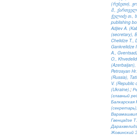
(რუსეთი), ჟო
მ., ქართველ
ჭელიძე თ., 
publishing bo
Adjiev A. (Ka
(secretary), B
Chelidze T., D
Gankrelidze I
A., Gventsadz
O., Khvedelid
(Azerbaijan),
Petrosyan Hr.
(Russia), Tati
V. (Republic 
(Ukraine).
;
Р
(главный ре
Балкарская 
(секретарь),
Варамашвили
Гвенцадзе Т.
Дарахвелидз
Жовинский Э