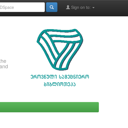
Sign on to:
the
 and