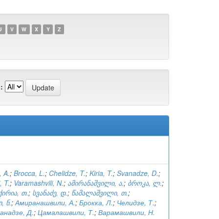
U
V
W
X
Y
Z
:
, A.
;
Brocca, L.
;
Chelidze, T.
;
Kiria, T.
;
Svanadze, D.
;
, T.
;
Varamashvili, N.
;
ამირანაშვილი, ა.
;
ბროკა, ლ.
;
ქირია, თ.
;
სვანაძე, დ.
;
წამალაშვილი, თ.
;
, ნ.
;
Амиранашвили, А.
;
Брокка, Л.
;
Челидзе, Т.
;
анадзе, Д.
;
Цамалашвили, Т.
;
Варамашвили, Н.