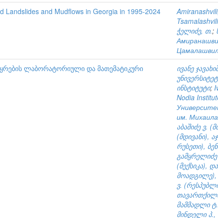
red Landslides and Mudflows in Georgia in 1995-2024
Amiranashvili
Tsamalashvili
ჭელიძე, თ.
;
Амиранашвил
Цамалашвил
წყრების ლაბორატორიული და მათემატიკური
ივანე ჯავა
უნივერსიტეტ
ინსტიტუტი
;
I
Nodia Institu
Университе
им. Михаила
აბაშიძე ვ. (
(მდივანი), 
რუსეთი), ბე
გამყრელიძე ე
(მექსიკა), 
მოადგილე), 
ვ. (რესპუბლ
თავართქილაძე
მამმადლი ტ. 
მინდელი პ.,