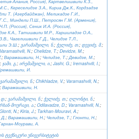
етия-Алания, Россия), Картвелишвили К.З.,
.С., Кереселидзе З.А., Кириа Дж.К., Кордзадзе
дли Т. (Азербайджан), Меликадзе Г.И.,
.С., Миндели П.Ш., Петросян Г.М. (Армения),
.П. (Россия), Сеник И.А. (Россия),
зе К.А., Татишвили М.Р., Харшиладзе О.А.,
.В., Чагелишвили Г.Д., Челидзе Т.Л.,
или Э.Ш.
;
ვარამაშვილი, ნ.
;
ჭელიძე, თ.
;
დევიძე, მ.
;
Varamashvili, N.
;
Chelidze, T.
;
Devidze, M.
;
.
;
Варамашвили, Н.
;
Челидзе, Т.
;
Девидзе, М.
;
;
ჯაში, გ.
;
ირემაშვილი, ი.
;
Jashi, G.
;
Iremashvili, I.
;
ремашвили, И.
ვარამაშვილი, ნ.
;
Chikhladze, V.
;
Varamashvili, N.
;
;
Варамашвили, Н.
 დ.
;
ვარამაშვილი, ნ.
;
ჭელიძე, თ.
;
ღლონტი, ნ.
;
რხან-მოურავი, ა.
;
Odilavadze, D.
;
Varamashvili, N.
;
Glonti, N.
;
Kiria, J.
;
Tarkhan-Mouravi, A.
;
 Д.
;
Варамашвили, Н.
;
Челидзе, Т.
;
Глонти, Н.
;
Тархан-Моурави, А.
ს ტექნიკური უნივერსიტეტის