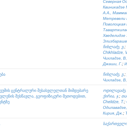
Северная Ос
Квиникадзе М
А.А., Мамма
Метревели Г
Поволоцкая Н
Таварткилад
Хведелидзе З
Элизбарашв
ჩიხლაძე, ვ.
;
Chikhladze, V
Чихладзе, В.
Джаши, Г.
;
И
ება
ჩიხლაძე, ვ.
;
Чихладзе, В.
ეუმის ცენტრალური შესასვლელთან მიმდებარე
ოდილავაძე,
ავლენის შესწავლა, გეოფიზიკური მეთოდებით,
ქირია, ჯ.
;
თა
ენტზე
Chelidze, T.
;
Одилавадзе,
Кирия, Дж.
;
.
საქართველო