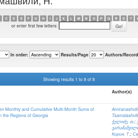
амашвили, Н.
C
D
E
F
G
H
I
J
K
L
M
N
O
P
Q
R
S
T
or enter first few letters:
In order:
Results/Page
Authors/Record
Showing results 1 to 8 of 8
Author(s)
tween Monthly and Cumulative Multi-Month Sums of
Amiranashvili
in the Regions of Georgia
Tsamalashvili
ჭელიძე, თ.
;
ვარამაშვილი
Кирия, Т.
;
Св