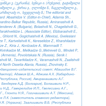
ვინსკი ე. (უკრაინა), სენიკი ი. (რუსეთი), ტატიშვილი
იშვილი კ., ქირია ჯ., ღლონტი ნ., ჩაგელიშვილი გ.,
ხარშილაძე ო., ხვედელიძე ზ.
;
The editorial and
ard :Abashidze V. (Editor-in-Chief), Adamia Sh.,
bardino-Balkar Republic, Russia), Amiranashvili A.
enderev A. (Bulgaria), Bolashvili N., Chagelishvili G.,
arakhvelidze L. (Associate Editor), Elizbarashvili E.,
., Ghlonti N., Gogichaishvili A. (Mexica), Gvelesiani
e T., Kartvelishvili K., Kereselidze Z., Kharshiladze
ze Z., Kiria J., Kordzadze A., Mammadli T.
 Kvinikadze M., Melikadze G.,Metreveli G., Mindeli P.,
 (Armenia), Povolotskaia N. (Russia), Senik I.
shvili M., Tavartkiladze K., Varamashvili N., Zaalishvili
of North Ossetia-Alania, Russia), Zhovinsky E.
едакционно-издательский совет: Абашидзе В.Г.
дактор), Адамия Ш.А., Аджиев А.Х. (Кабардино-
Республика, Россия), Амиранашвили А.Г.
 Бендерев А.Д. (Болгария), Болашвили Н.Р.,
 Н.Д., Гамкрелидзе И.П., Гвелесиани А.Г.,
Г., Глонти Н.Я., Гогичаишвили А.Т. (Мексика),
е Л.К. (заместитель главного редактора),
.Я. (Украина), Заалишвили В.Б. (Республика