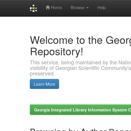
Home
Browse
Help
Skip
navigation
Welcome to the Georg
Repository!
This service, being maintained by the Nation
visibility of Georgian Scientific Community's
preserved.
Learn More
Georgia Integrated Library Information System C