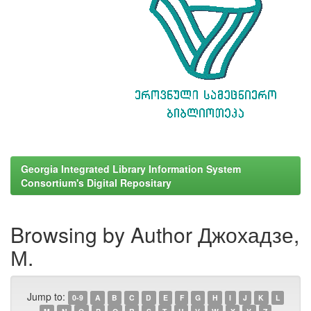
Georgia Integrated Library Information System
Consortium's Digital Repositary
Browsing by Author Джохадзе,
М.
Jump to:
0-9
A
B
C
D
E
F
G
H
I
J
K
L